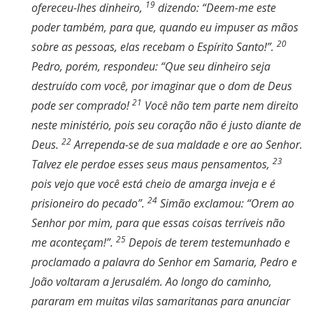
19
ofereceu-lhes dinheiro,
dizendo: “Deem-me este
poder também, para que, quando eu impuser as mãos
20
sobre as pessoas, elas recebam o Espírito Santo!”.
Pedro, porém, respondeu: “Que seu dinheiro seja
destruído com você, por imaginar que o dom de Deus
21
pode ser comprado!
Você não tem parte nem direito
neste ministério, pois seu coração não é justo diante de
22
Deus.
Arrependa-se de sua maldade e ore ao Senhor.
23
Talvez ele perdoe esses seus maus pensamentos,
pois vejo que você está cheio de amarga inveja e é
24
prisioneiro do pecado”.
Simão exclamou: “Orem ao
Senhor por mim, para que essas coisas terríveis não
25
me aconteçam!”.
Depois de terem testemunhado e
proclamado a palavra do Senhor em Samaria, Pedro e
João voltaram a Jerusalém. Ao longo do caminho,
pararam em muitas vilas samaritanas para anunciar