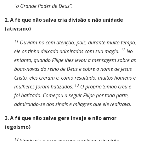
“o Grande Poder de Deus”.
2. A fé que não salva cria divisão e não unidade
(ativismo)
11
Ouviam-no com atenção, pois, durante muito tempo,
12
ele os tinha deixado admirados com sua magia.
No
entanto, quando Filipe lhes levou a mensagem sobre as
boas-novas do reino de Deus e sobre o nome de Jesus
Cristo, eles creram e, como resultado, muitos homens e
13
mulheres foram batizados.
O próprio Simão creu e
foi batizado. Começou a seguir Filipe por toda parte,
admirando-se dos sinais e milagres que ele realizava.
3. A fé que não salva gera inveja e não amor
(egoísmo)
18
Simão viu que as pessoas recebiam o Espírito