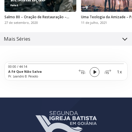
Salmo 80 – Oração de Restauração –
Uma Teologia da Amizade – P
Parte 2
27 de setembro, 2020
11 de julho, 2021
Mais Séries
Audio
00:00
/
44:14
Player
1x
A Fé Que Não Salva
15
15
Pr. Leandro B. Peixoto