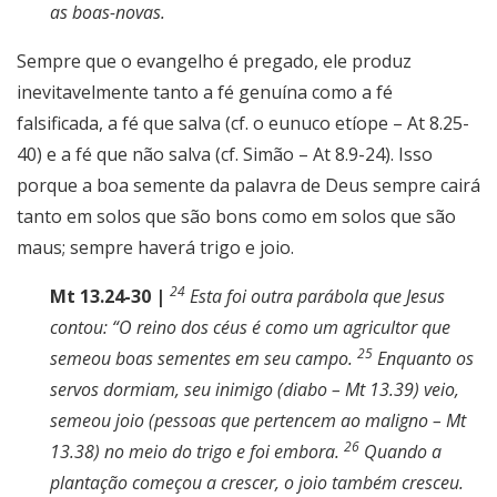
as boas-novas.
Sempre que o evangelho é pregado, ele produz
inevitavelmente tanto a fé genuína como a fé
falsificada, a fé que salva (cf. o eunuco etíope – At 8.25-
40) e a fé que não salva (cf. Simão – At 8.9-24). Isso
porque a boa semente da palavra de Deus sempre cairá
tanto em solos que são bons como em solos que são
maus; sempre haverá trigo e joio.
24
Mt 13.24-30 |
Esta foi outra parábola que Jesus
contou: “O reino dos céus é como um agricultor que
25
semeou boas sementes em seu campo.
Enquanto os
servos dormiam, seu inimigo (diabo – Mt 13.39) veio,
semeou joio (pessoas que pertencem ao maligno – Mt
26
13.38) no meio do trigo e foi embora.
Quando a
plantação começou a crescer, o joio também cresceu.