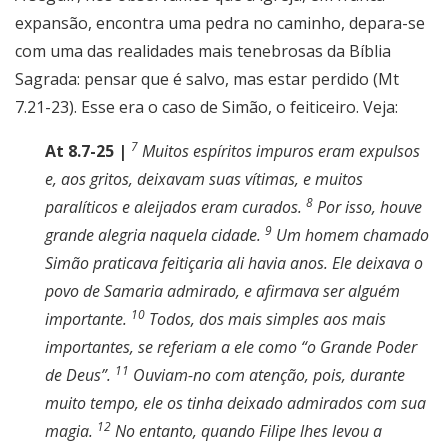
expansão, encontra uma pedra no caminho, depara-se
com uma das realidades mais tenebrosas da Bíblia
Sagrada: pensar que é salvo, mas estar perdido (Mt
7.21-23). Esse era o caso de Simão, o feiticeiro. Veja:
7
At 8.7-25 |
Muitos espíritos impuros eram expulsos
e, aos gritos, deixavam suas vítimas, e muitos
8
paralíticos e aleijados eram curados.
Por isso, houve
9
grande alegria naquela cidade.
Um homem chamado
Simão praticava feitiçaria ali havia anos. Ele deixava o
povo de Samaria admirado, e afirmava ser alguém
10
importante.
Todos, dos mais simples aos mais
importantes, se referiam a ele como “o Grande Poder
11
de Deus”.
Ouviam-no com atenção, pois, durante
muito tempo, ele os tinha deixado admirados com sua
12
magia.
No entanto, quando Filipe lhes levou a