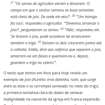
27
“Os servos do agricultor vieram e disseram: ‘O
campo em que o senhor semeou as boas sementes
28
está cheio de joio. De onde ele veio?’.
“‘Um inimigo
fez isso’, respondeu o agricultor. “‘Devemos arrancar o
29
joio?’, perguntaram os servos.
“‘Não’, respondeu ele.
‘Se tirarem o joio, pode acontecer de arrancarem
30
também o trigo.
Deixem os dois crescerem juntos até
a colheita. Então, direi aos ceifeiros que separem o joio,
amarrem-no em feixes e queimem-no e, depois,
guardem o trigo no celeiro’”.
O texto que temos em Atos para hoje revela um
exemplo de
joio
(Aurélio:
erva daninha, ruim, que surge
entre as boas e as corrompe
) semeado no meio do trigo;
a primeira tentativa clara do diabo de semear
malignidade na nascente da igreja em franca expansão.