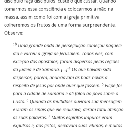
discípulo faça discípulos, custe o que custar. Quando
tomarmos essa consciência e colocarmos a mão na
massa, assim como foi com a igreja primitiva,
colheremos os frutos de uma forma surpreendente.
Observe:
1b
Uma grande onda de perseguição começou naquele
dia e varreu a igreja de Jerusalém. Todos eles, com
exceção dos apóstolos, foram dispersos pelas regiões
4
da Judeia e de Samaria. […]
Os que haviam sido
dispersos, porém, anunciavam as boas-novas a
5
respeito de Jesus por onde quer que fossem.
Filipe foi
para a cidade de Samaria e ali falou ao povo sobre o
6
Cristo.
Quando as multidões ouviram sua mensagem
e viram os sinais que ele realizava, deram total atenção
7
às suas palavras.
Muitos espíritos impuros eram
expulsos e, aos gritos, deixavam suas vítimas, e muitos