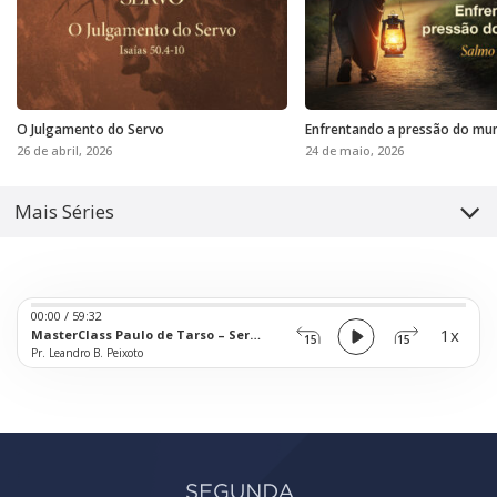
O Julgamento do Servo
Enfrentando a pressão do mu
26 de abril, 2026
24 de maio, 2026
Mais Séries
Audio
00:00
/
59:32
Player
1x
MasterClass Paulo de Tarso – Servir a Deus – Parte 2
15
15
Pr. Leandro B. Peixoto