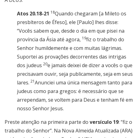
A DEUS:
18
Atos 20.18-21
Quando chegaram [a Mileto os
presbíteros de Éfeso], ele [Paulo] lhes disse:
“Vocês sabem que, desde o dia em que pisei na
19
província da Ásia até agora,
fiz o trabalho do
Senhor humildemente e com muitas lágrimas.
Suportei as provações decorrentes das intrigas
20
dos judeus
e jamais deixei de dizer a vocês o que
precisavam ouvir, seja publicamente, seja em seus
21
lares.
Anunciei uma única mensagem tanto para
judeus como para gregos: é necessário que se
arrependam, se voltem para Deus e tenham fé em
nosso Senhor Jesus.
Preste atenção na primeira parte do
versículo 19
: “fiz o
trabalho do Senhor”. Na Nova Almeida Atualizada (ARA)