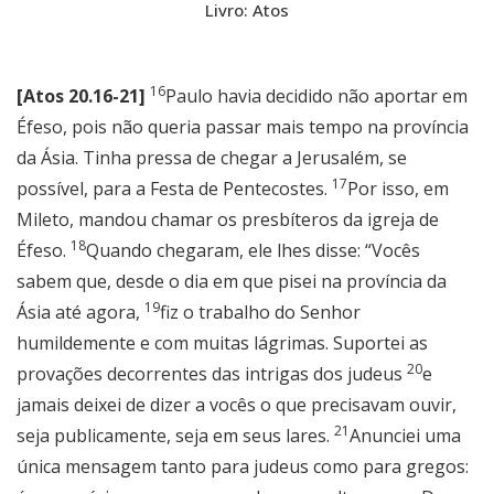
Livro: Atos
16
[Atos 20.16-21]
Paulo havia decidido não aportar em
Éfeso, pois não queria passar mais tempo na província
da Ásia. Tinha pressa de chegar a Jerusalém, se
17
possível, para a Festa de Pentecostes.
Por isso, em
Mileto, mandou chamar os presbíteros da igreja de
18
Éfeso.
Quando chegaram, ele lhes disse: “Vocês
sabem que, desde o dia em que pisei na província da
19
Ásia até agora,
fiz o trabalho do Senhor
humildemente e com muitas lágrimas. Suportei as
20
provações decorrentes das intrigas dos judeus
e
jamais deixei de dizer a vocês o que precisavam ouvir,
21
seja publicamente, seja em seus lares.
Anunciei uma
única mensagem tanto para judeus como para gregos: