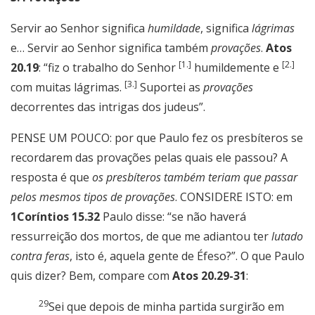
Servir ao Senhor significa
humildade
, significa
lágrimas
e… Servir ao Senhor significa também
provações
.
Atos
[1.]
[2.]
20.19
: “
fiz o trabalho do Senhor
humildemente e
[3.]
com muitas lágrimas.
Suportei as
provações
decorrentes das intrigas dos judeus”.
PENSE UM POUCO: por que Paulo fez os presbíteros se
recordarem das provações pelas quais ele passou? A
resposta é que
os presbíteros também teriam que passar
pelos mesmos tipos de provações
. CONSIDERE ISTO: em
1Coríntios 15.32
Paulo disse: “se não haverá
ressurreição dos mortos, de que me adiantou ter
lutado
contra feras
, isto é, aquela gente de Éfeso?”. O que Paulo
quis dizer? Bem, compare com
Atos 20.29-31
:
29
Sei que depois de minha partida surgirão em