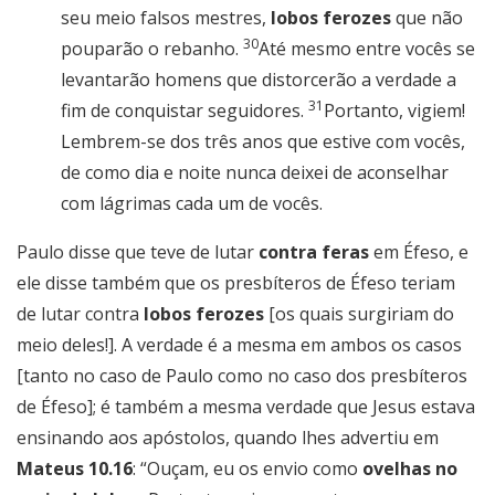
seu meio falsos mestres,
lobos ferozes
que não
30
pouparão o rebanho.
Até mesmo entre vocês se
levantarão homens que distorcerão a verdade a
31
fim de conquistar seguidores.
Portanto, vigiem!
Lembrem-se dos três anos que estive com vocês,
de como dia e noite nunca deixei de aconselhar
com lágrimas cada um de vocês.
Paulo disse que teve de lutar
contra feras
em Éfeso, e
ele disse também que os presbíteros de Éfeso teriam
de lutar contra
lobos ferozes
[os quais surgiriam do
meio deles!]. A verdade é a mesma em ambos os casos
[tanto no caso de Paulo como no caso dos presbíteros
de Éfeso]; é também a mesma verdade que Jesus estava
ensinando aos apóstolos, quando lhes advertiu em
Mateus 10.16
: “Ouçam, eu os envio como
ovelhas no