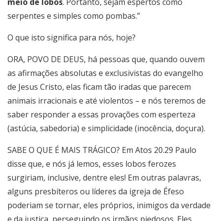
meio de lobos
. Portanto, sejam espertos como
serpentes e simples como pombas.”
O que isto significa para nós, hoje?
ORA, POVO DE DEUS, há pessoas que, quando ouvem
as afirmações absolutas e exclusivistas do evangelho
de Jesus Cristo, elas ficam tão iradas que parecem
animais irracionais e até violentos – e nós teremos de
saber responder a essas provações com esperteza
(astúcia, sabedoria) e simplicidade (inocência, doçura).
SABE O QUE É MAIS TRÁGICO? Em Atos 20.29 Paulo
disse que, e nós já lemos, esses lobos ferozes
surgiriam, inclusive, dentre eles! Em outras palavras,
alguns presbíteros ou líderes da igreja de Éfeso
poderiam se tornar, eles próprios, inimigos da verdade
e da justiça, perseguindo os irmãos piedosos. Eles