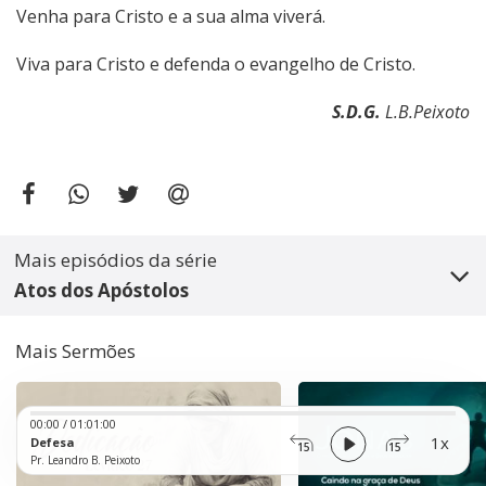
Venha para Cristo e a sua alma viverá.
Viva para Cristo e defenda o evangelho de Cristo.
S.D.G.
L.B.Peixoto
Mais episódios da série
Atos dos Apóstolos
Mais Sermões
Audio
00:00
/
01:01:00
Player
1x
Defesa
15
15
Pr. Leandro B. Peixoto