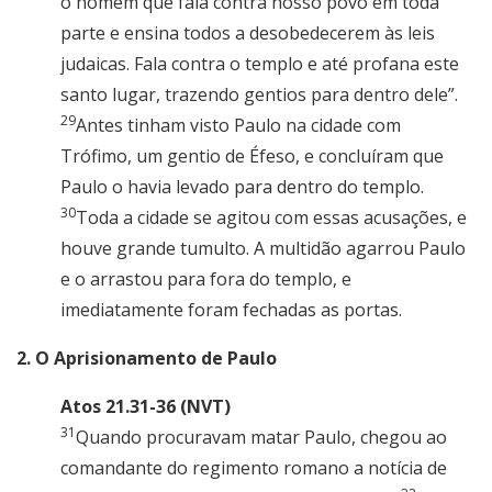
o homem que fala contra nosso povo em toda
parte e ensina todos a desobedecerem às leis
judaicas. Fala contra o templo e até profana este
santo lugar, trazendo gentios para dentro dele”.
29
Antes tinham visto Paulo na cidade com
Trófimo, um gentio de Éfeso, e concluíram que
Paulo o havia levado para dentro do templo.
30
Toda a cidade se agitou com essas acusações, e
houve grande tumulto. A multidão agarrou Paulo
e o arrastou para fora do templo, e
imediatamente foram fechadas as portas.
2. O Aprisionamento de Paulo
Atos 21.31-36 (NVT)
31
Quando procuravam matar Paulo, chegou ao
comandante do regimento romano a notícia de