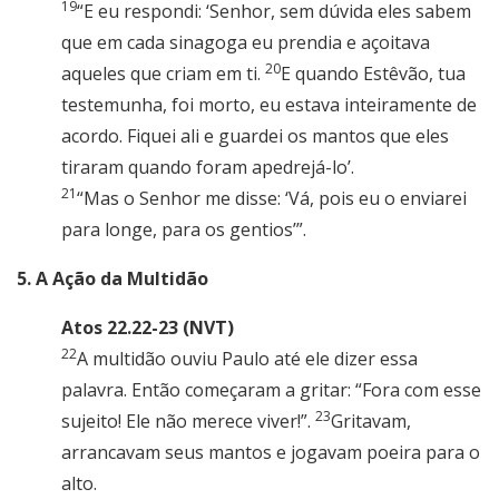
19
“E eu respondi: ‘Senhor, sem dúvida eles sabem
que em cada sinagoga eu prendia e açoitava
20
aqueles que criam em ti.
E quando Estêvão, tua
testemunha, foi morto, eu estava inteiramente de
acordo. Fiquei ali e guardei os mantos que eles
tiraram quando foram apedrejá-lo’.
21
“Mas o Senhor me disse: ‘Vá, pois eu o enviarei
para longe, para os gentios’”.
5. A Ação da Multidão
Atos 22.22-23 (NVT)
22
A multidão ouviu Paulo até ele dizer essa
palavra. Então começaram a gritar: “Fora com esse
23
sujeito! Ele não merece viver!”.
Gritavam,
arrancavam seus mantos e jogavam poeira para o
alto.