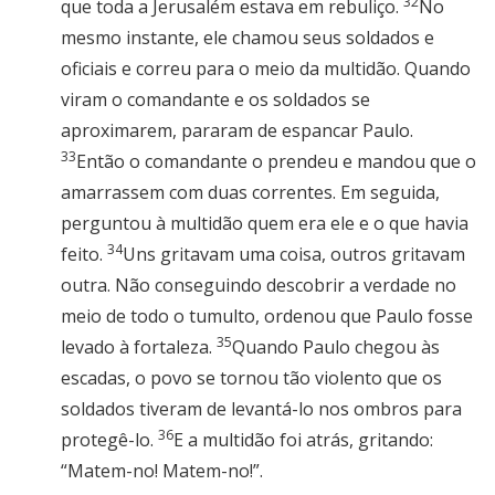
32
que toda a Jerusalém estava em rebuliço.
No
mesmo instante, ele chamou seus soldados e
oficiais e correu para o meio da multidão. Quando
viram o comandante e os soldados se
aproximarem, pararam de espancar Paulo.
33
Então o comandante o prendeu e mandou que o
amarrassem com duas correntes. Em seguida,
perguntou à multidão quem era ele e o que havia
34
feito.
Uns gritavam uma coisa, outros gritavam
outra. Não conseguindo descobrir a verdade no
meio de todo o tumulto, ordenou que Paulo fosse
35
levado à fortaleza.
Quando Paulo chegou às
escadas, o povo se tornou tão violento que os
soldados tiveram de levantá-lo nos ombros para
36
protegê-lo.
E a multidão foi atrás, gritando:
“Matem-no! Matem-no!”.