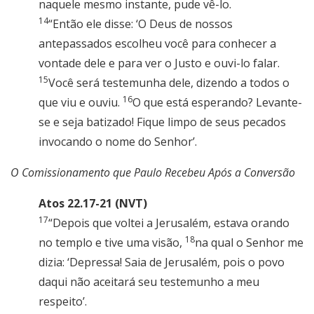
naquele mesmo instante, pude vê-lo.
14
“Então ele disse: ‘O Deus de nossos
antepassados escolheu você para conhecer a
vontade dele e para ver o Justo e ouvi-lo falar.
15
Você será testemunha dele, dizendo a todos o
16
que viu e ouviu.
O que está esperando? Levante-
se e seja batizado! Fique limpo de seus pecados
invocando o nome do Senhor’.
O Comissionamento que Paulo Recebeu Após a Conversão
Atos 22.17-21 (NVT)
17
“Depois que voltei a Jerusalém, estava orando
18
no templo e tive uma visão,
na qual o Senhor me
dizia: ‘Depressa! Saia de Jerusalém, pois o povo
daqui não aceitará seu testemunho a meu
respeito’.