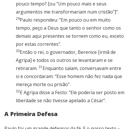
pouco tempo? [ou “Um pouco mais e seus
argumentos me transformariam num cristão”]”.
29
Paulo respondeu: “Em pouco ou em muito
tempo, peço a Deus que tanto o senhor como os
demais aqui presentes se tornem como eu, exceto
por estas correntes”.
30
Então o rei, o governador, Berenice [irmã de
Agripa] e todos os outros se levantaram e se
31
retiraram.
Enquanto saíam, conversavam entre
si e concordaram: “Esse homem não fez nada que
mereça morte ou prisão”.
32
E Agripa disse a Festo: “Ele poderia ser posto em
liberdade se não tivesse apelado a César”.
A Primeira Defesa
Paulo foi um grande defensor da fé. E o nosso texto –