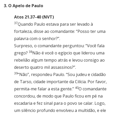
3. O Apelo de Paulo
Atos 21.37-40 (NVT)
37
Quando Paulo estava para ser levado à
fortaleza, disse ao comandante: “Posso ter uma
palavra com o senhor?”.
Surpreso, o comandante perguntou: “Você fala
38
grego?
Não é você o egípcio que liderou uma
rebelião algum tempo atrás e levou consigo ao
deserto quatro mil assassinos?”.
39
“Não”, respondeu Paulo. “Sou judeu e cidadão
de Tarso, cidade importante da Cilícia. Por favor,
40
permita-me falar a esta gente.”
O comandante
concordou, de modo que Paulo ficou em pé na
escadaria e fez sinal para o povo se calar. Logo,
um silêncio profundo envolveu a multidão, e ele