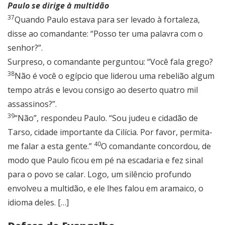
Paulo se dirige à multidão
37
Quando Paulo estava para ser levado à fortaleza,
disse ao comandante: “Posso ter uma palavra com o
senhor?”.
Surpreso, o comandante perguntou: “Você fala grego?
38
Não é você o egípcio que liderou uma rebelião algum
tempo atrás e levou consigo ao deserto quatro mil
assassinos?”.
39
“Não”, respondeu Paulo. “Sou judeu e cidadão de
Tarso, cidade importante da Cilícia. Por favor, permita-
40
me falar a esta gente.”
O comandante concordou, de
modo que Paulo ficou em pé na escadaria e fez sinal
para o povo se calar. Logo, um silêncio profundo
envolveu a multidão, e ele lhes falou em aramaico, o
idioma deles. […]