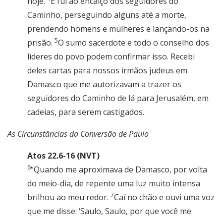
hoje.
E fui ao encalço dos seguidores do
Caminho, perseguindo alguns até a morte,
prendendo homens e mulheres e lançando-os na
5
prisão.
O sumo sacerdote e todo o conselho dos
líderes do povo podem confirmar isso. Recebi
deles cartas para nossos irmãos judeus em
Damasco que me autorizavam a trazer os
seguidores do Caminho de lá para Jerusalém, em
cadeias, para serem castigados.
As Circunstâncias da Conversão de Paulo
Atos 22.6-16 (NVT)
6
“Quando me aproximava de Damasco, por volta
do meio-dia, de repente uma luz muito intensa
7
brilhou ao meu redor.
Caí no chão e ouvi uma voz
que me disse: ‘Saulo, Saulo, por que você me