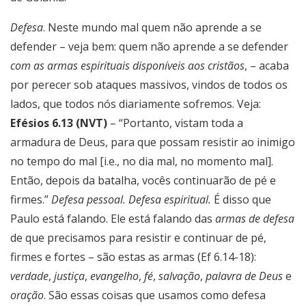
Defesa
. Neste mundo mal quem não aprende a se
defender – veja bem: quem não aprende a se defender
com as armas espirituais disponíveis aos cristãos
, – acaba
por perecer sob ataques massivos, vindos de todos os
lados, que todos nós diariamente sofremos. Veja:
Efésios 6.13 (NVT)
– “Portanto, vistam toda a
armadura de Deus, para que possam resistir ao inimigo
no tempo do mal [i.e., no dia mal, no momento mal].
Então, depois da batalha, vocês continuarão de pé e
firmes.”
Defesa pessoal.
Defesa espiritual.
É disso que
Paulo está falando. Ele está falando das
armas de defesa
de que precisamos para resistir e continuar de pé,
firmes e fortes – são estas as armas (Ef 6.14-18):
verdade
,
justiça
,
evangelho
,
fé
,
salvação
,
palavra de Deus
e
oração
. São essas coisas que usamos como defesa