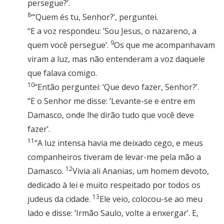
persegue?’.
8
“‘Quem és tu, Senhor?’, perguntei.
“E a voz respondeu: ‘Sou Jesus, o nazareno, a
9
quem você persegue’.
Os que me acompanhavam
viram a luz, mas não entenderam a voz daquele
que falava comigo.
10
“Então perguntei: ‘Que devo fazer, Senhor?’.
“E o Senhor me disse: ‘Levante-se e entre em
Damasco, onde lhe dirão tudo que você deve
fazer’.
11
“A luz intensa havia me deixado cego, e meus
companheiros tiveram de levar-me pela mão a
12
Damasco.
Vivia ali Ananias, um homem devoto,
dedicado à lei e muito respeitado por todos os
13
judeus da cidade.
Ele veio, colocou-se ao meu
lado e disse: ‘Irmão Saulo, volte a enxergar’. E,