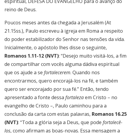
espiritual, DEFESA DO EVANGELHO para o avanço do
reino de Deus.
Poucos meses antes da chegada a Jerusalém (At
21.15ss.), Paulo escreveu à igreja em Roma a respeito
do poder estabilizador do Senhor nas tensões da vida.
Inicialmente, o apóstolo lhes disse o seguinte,
Romanos 1.11-12 (NVT)
: “Desejo muito visitá-los, a fim
de compartilhar com vocês alguma dádiva espiritual
que os ajude a se
fortalecerem
. Quando nos
encontrarmos, quero encorajá-los na fé, e também
quero ser encorajado por sua fé.” Então, tendo
apresentado a fonte dessa
fortaleza
em Cristo – no
evangelho de Cristo –, Paulo caminhou para a
conclusão da carta com estas palavras,
Romanos 16.25
(NVT)
: “Toda a glória seja a Deus, que pode
fortalecê-
los
, como afirmam as boas-novas. Essa mensagem a