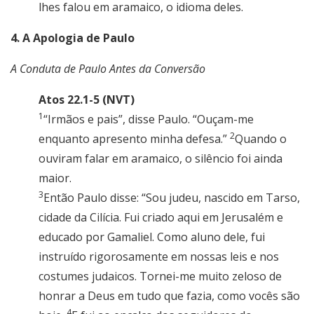
lhes falou em aramaico, o idioma deles.
4. A Apologia de Paulo
A Conduta de Paulo Antes da Conversão
Atos 22.1-5 (NVT)
1
“Irmãos e pais”, disse Paulo. “Ouçam-me
2
enquanto apresento minha defesa.”
Quando o
ouviram falar em aramaico, o silêncio foi ainda
maior.
3
Então Paulo disse: “Sou judeu, nascido em Tarso,
cidade da Cilícia. Fui criado aqui em Jerusalém e
educado por Gamaliel. Como aluno dele, fui
instruído rigorosamente em nossas leis e nos
costumes judaicos. Tornei-me muito zeloso de
honrar a Deus em tudo que fazia, como vocês são
4