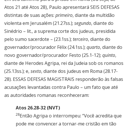
Atos 21 até Atos 28), Paulo apresentará SEIS DEFESAS
distintas de suas ações:
primeiro
, diante da multidão
violenta em Jerusalém (21.27ss.);
segundo
, diante do
Sinédrio – lit., a suprema corte dos judeus, presidida
pelo sumo sacerdote – (23.1ss.);
terceiro
, diante do
governador/procurador Félix (24.1ss.);
quarto
, diante do
novo governador/procurador Festo (25.1-12);
quinto
,
diante de Herodes Agripa, rei da Judeia sob os romanos
(25.13ss.); e,
sexto
, diante dos judeus em Roma (28.17-
28). ESSAS DEFESAS MAGISTRAIS responderão às falsas
acusações levantadas contra Paulo – um fato que até
as autoridades romanas reconheceram:
Atos 26.28-32 (NVT)
28
Então Agripa o interrompeu: “Você acredita que
pode me convencer a tornar-me cristão em tão