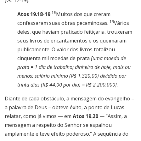
(vs. 17-19):
18
Atos 19.18-19
Muitos dos que creram
19
confessaram suas obras pecaminosas.
Vários
deles, que haviam praticado feitiçaria, trouxeram
seus livros de encantamentos e os queimaram
publicamente. O valor dos livros totalizou
cinquenta mil moedas de prata
[uma moeda de
prata = 1 dia de trabalho; dinheiro de hoje, mais ou
menos: salário mínimo (R$ 1.320,00) dividido por
trinta dias (R$ 44,00 por dia) = R$ 2.200.000]
.
Diante de cada obstáculo, a mensagem do evangelho –
a palavra de Deus – obteve êxito, a ponto de Lucas
relatar, como já vimos — em
Atos 19.20
— “Assim, a
mensagem a respeito do Senhor se espalhou
amplamente e teve efeito poderoso.” A sequência do