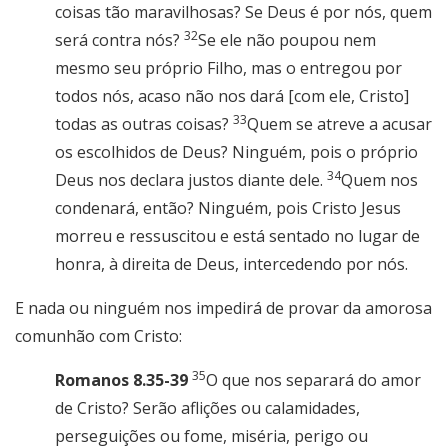
coisas tão maravilhosas? Se Deus é por nós, quem
32
será contra nós?
Se ele não poupou nem
mesmo seu próprio Filho, mas o entregou por
todos nós, acaso não nos dará [com ele, Cristo]
33
todas as outras coisas?
Quem se atreve a acusar
os escolhidos de Deus? Ninguém, pois o próprio
34
Deus nos declara justos diante dele.
Quem nos
condenará, então? Ninguém, pois Cristo Jesus
morreu e ressuscitou e está sentado no lugar de
honra, à direita de Deus, intercedendo por nós.
E nada ou ninguém nos impedirá de provar da amorosa
comunhão com Cristo:
35
Romanos 8.35-39
O que nos separará do amor
de Cristo? Serão aflições ou calamidades,
perseguições ou fome, miséria, perigo ou