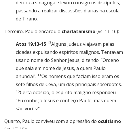
deixou a sinagoga e levou consigo os discípulos,
passando a realizar discussões diárias na escola
de Tirano.
Terceiro, Paulo encarou o
charlatanismo
(vs. 11-16):
13
Atos 19.13-15
Alguns judeus viajavam pelas
cidades expulsando espíritos malignos. Tentavam
usar o nome do Senhor Jesus, dizendo: “Ordeno
que saia em nome de Jesus, a quem Paulo
14
anuncia!”.
Os homens que faziam isso eram os
sete filhos de Ceva, um dos principais sacerdotes.
15
Certa ocasião, o espírito maligno respondeu:
“Eu conheço Jesus e conheço Paulo, mas quem
são vocês?”.
Quarto, Paulo conviveu com a opressão do
ocultismo