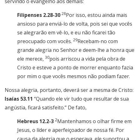
servindo o evangelho aos demais:
28
Filipenses 2.28-30
Por isso, estou ainda mais
ansioso para enviá-lo de volta, pois sei que vocês
se alegrarão em vê-lo, e eu não ficarei tão
29
preocupado com vocês.
Recebam-no com
grande alegria no Senhor e deem-lhe a honra que
30
ele merece,
pois arriscou a vida pela obra de
Cristo e esteve a ponto de morrer enquanto fazia
por mim o que vocês mesmos não podiam fazer.
Nossa alegria, portanto, deverá ser a mesma de Cristo:
Isaías 53.11
“Quando ele vir tudo que resultar de sua
angústia, ficará satisfeito.” De fato,
2
Hebreus 12.2-3
Mantenhamos o olhar firme em
Jesus, o líder e aperfeiçoador de nossa fé. Por
causa da alegria que o esperava, ele suportou a