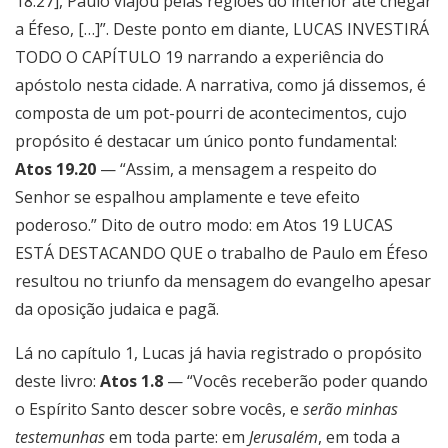
18.27], Paulo viajou pelas regiões do interior até chegar
a Éfeso, […]”. Deste ponto em diante, LUCAS INVESTIRÁ
TODO O CAPÍTULO 19 narrando a experiência do
apóstolo nesta cidade. A narrativa, como já dissemos, é
composta de um pot-pourri de acontecimentos, cujo
propósito é destacar um único ponto fundamental:
Atos 19.20
— “Assim, a mensagem a respeito do
Senhor se espalhou amplamente e teve efeito
poderoso.” Dito de outro modo: em Atos 19 LUCAS
ESTÁ DESTACANDO QUE o trabalho de Paulo em Éfeso
resultou no triunfo da mensagem do evangelho apesar
da oposição judaica e pagã.
Lá no capítulo 1, Lucas já havia registrado o propósito
deste livro:
Atos 1.8
— “Vocês receberão poder quando
o Espírito Santo descer sobre vocês, e
serão minhas
testemunhas
em toda parte: em
Jerusalém
, em toda a