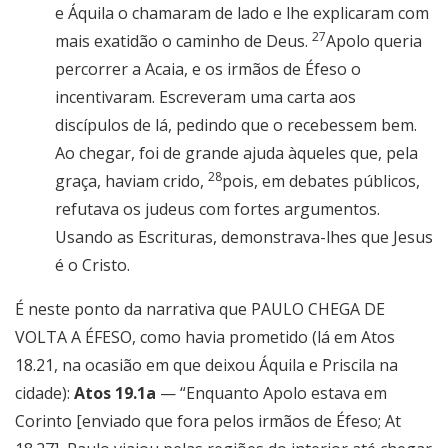
e Áquila o chamaram de lado e lhe explicaram com
27
mais exatidão o caminho de Deus.
Apolo queria
percorrer a Acaia, e os irmãos de Éfeso o
incentivaram. Escreveram uma carta aos
discípulos de lá, pedindo que o recebessem bem.
Ao chegar, foi de grande ajuda àqueles que, pela
28
graça, haviam crido,
pois, em debates públicos,
refutava os judeus com fortes argumentos.
Usando as Escrituras, demonstrava-lhes que Jesus
é o Cristo.
É neste ponto da narrativa que PAULO CHEGA DE
VOLTA A ÉFESO, como havia prometido (lá em Atos
18.21, na ocasião em que deixou Áquila e Priscila na
cidade):
Atos 19.1a
— “Enquanto Apolo estava em
Corinto [enviado que fora pelos irmãos de Éfeso; At