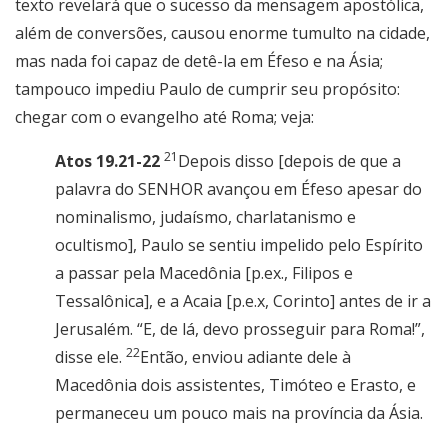
texto revelará que o sucesso da mensagem apostólica,
além de conversões, causou enorme tumulto na cidade,
mas nada foi capaz de detê-la em Éfeso e na Ásia;
tampouco impediu Paulo de cumprir seu propósito:
chegar com o evangelho até Roma; veja:
21
Atos 19.21-22
Depois disso [depois de que a
palavra do SENHOR avançou em Éfeso apesar do
nominalismo, judaísmo, charlatanismo e
ocultismo], Paulo se sentiu impelido pelo Espírito
a passar pela Macedônia [p.ex., Filipos e
Tessalônica], e a Acaia [p.e.x, Corinto] antes de ir a
Jerusalém. “E, de lá, devo prosseguir para Roma!”,
22
disse ele.
Então, enviou adiante dele à
Macedônia dois assistentes, Timóteo e Erasto, e
permaneceu um pouco mais na província da Ásia.