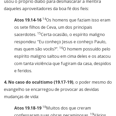
usou o próprio diabo para desmascarar a mentira
daqueles aproveitadores da boa fé dos fieis:
14
Atos 19.14-16
Os homens que faziam isso eram
os sete filhos de Ceva, um dos principais
15
sacerdotes.
Certa ocasião, o espírito maligno
respondeu: “Eu conheço Jesus e conheço Paulo,
16
mas quem são vocês?”.
O homem possuído pelo
espírito maligno saltou em cima deles e os atacou
com tanta violência que fugiram da casa, despidos
e feridos.
4. No caso do ocultismo (19.17-19)
, o poder mesmo do
evangelho se encarregou de provocar as devidas
mudanças de vida:
18
Atos 19.18-19
Muitos dos que creram
19
confessaram suas obras pecaminosas.
Vários