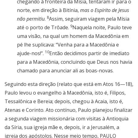
chegando à fronteira da Mísia, tentaram ir para o
norte, em direção à Bitínia,
mas o Espírito de Jesus
8
não permitiu
.
Assim, seguiram viagem pela Mísia
9
até o porto de Trôade.
Naquela noite, Paulo teve
uma visão, na qual um homem da Macedônia em
pé lhe suplicava: “Venha para a Macedônia e
10
ajude-nos!”.
Então decidimos partir de imediato
para a Macedônia, concluindo que Deus nos havia
chamado para anunciar ali as boas-novas.
Seguindo esta direção (relato que está em Atos 16—18),
Paulo levou o evangelho à Macedônia, isto é, Filipos,
Tessalônica e Bereia; depois, chegou à Acaia, isto é,
Atenas e Corinto. Ato contínuo, Paulo planejou finalizar
a segunda viagem missionária com visitas à Antioquia
da Síria, sua igreja mãe e, depois, ir a Jerusalém, a
igreja dos apóstolos. Nesse meio tempo, PAULO