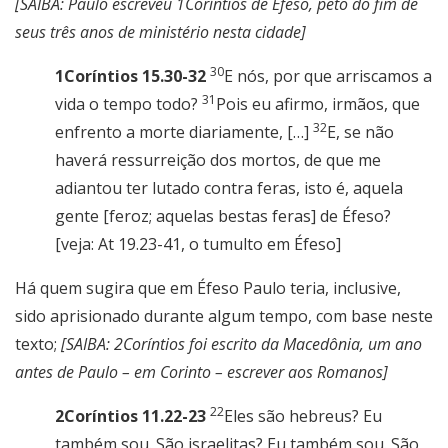
[SAIBA: Paulo escreveu 1Coríntios de Éfeso, peto do fim de
seus três anos de ministério nesta cidade]
30
1Coríntios 15.30-32
E nós, por que arriscamos a
31
vida o tempo todo?
Pois eu afirmo, irmãos, que
32
enfrento a morte diariamente, […]
E, se não
haverá ressurreição dos mortos, de que me
adiantou ter lutado contra feras, isto é, aquela
gente [feroz; aquelas bestas feras] de Éfeso?
[veja: At 19.23-41, o tumulto em Éfeso]
Há quem sugira que em Éfeso Paulo teria, inclusive,
sido aprisionado durante algum tempo, com base neste
texto;
[SAIBA: 2Coríntios foi escrito da Macedônia, um ano
antes de Paulo – em Corinto – escrever aos Romanos]
22
2Coríntios 11.22-23
Eles são hebreus? Eu
também sou. São israelitas? Eu também sou. São