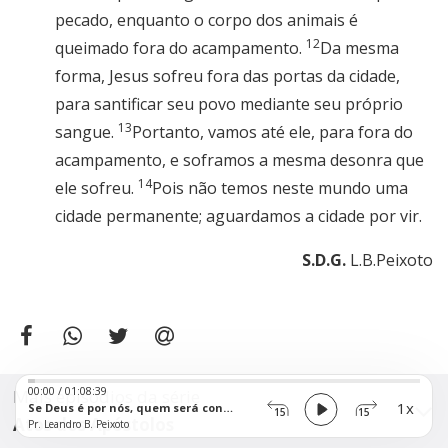
pecado, enquanto o corpo dos animais é
12
queimado fora do acampamento.
Da mesma
forma, Jesus sofreu fora das portas da cidade,
para santificar seu povo mediante seu próprio
13
sangue.
Portanto, vamos até ele, para fora do
acampamento, e soframos a mesma desonra que
14
ele sofreu.
Pois não temos neste mundo uma
cidade permanente; aguardamos a cidade por vir.
S.D.G.
L.B.Peixoto
Audio
00:00
/
01:08:39
Mais episódios da série
Player
1x
Se Deus é por nós, quem será contra nós?
15
15
Atos dos Apóstolos
Pr. Leandro B. Peixoto