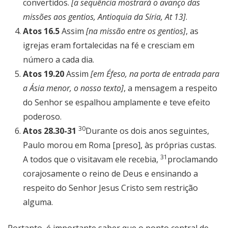
convertidos.
[a sequência mostrará o avanço das
missões aos gentios, Antioquia da Síria, At 13]
.
Atos 16.5
Assim
[na missão entre os gentios]
, as
igrejas eram fortalecidas na fé e cresciam em
número a cada dia.
Atos 19.20
Assim
[em Éfeso, na porta de entrada para
a Ásia menor, o nosso texto]
, a mensagem a respeito
do Senhor se espalhou amplamente e teve efeito
poderoso.
30
Atos 28.30-31
Durante os dois anos seguintes,
Paulo morou em Roma [preso], às próprias custas.
31
A todos que o visitavam ele recebia,
proclamando
corajosamente o reino de Deus e ensinando a
respeito do Senhor Jesus Cristo sem restrição
alguma.