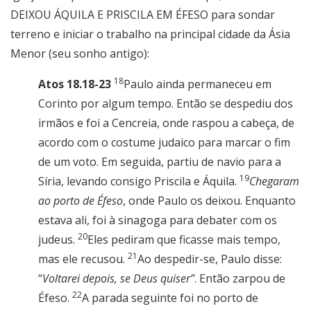
DEIXOU ÁQUILA E PRISCILA EM ÉFESO para sondar
terreno e iniciar o trabalho na principal cidade da Ásia
Menor (seu sonho antigo):
18
Atos 18.18-23
Paulo ainda permaneceu em
Corinto por algum tempo. Então se despediu dos
irmãos e foi a Cencreia, onde raspou a cabeça, de
acordo com o costume judaico para marcar o fim
de um voto. Em seguida, partiu de navio para a
19
Síria, levando consigo Priscila e Áquila.
Chegaram
ao porto de Éfeso
, onde Paulo os deixou. Enquanto
estava ali, foi à sinagoga para debater com os
20
judeus.
Eles pediram que ficasse mais tempo,
21
mas ele recusou.
Ao despedir-se, Paulo disse:
“
Voltarei depois, se Deus quiser”
. Então zarpou de
22
Éfeso.
A parada seguinte foi no porto de