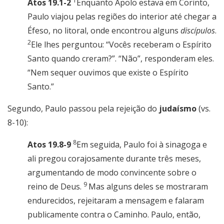
1
Atos 19.1-2
Enquanto Apolo estava em Corinto,
Paulo viajou pelas regiões do interior até chegar a
Éfeso, no litoral, onde encontrou alguns
discípulos
.
2
Ele lhes perguntou: “Vocês receberam o Espírito
Santo quando creram?”. “Não”, responderam eles.
“Nem sequer ouvimos que existe o Espírito
Santo.”
Segundo, Paulo passou pela rejeição do
judaísmo
(vs.
8-10):
8
Atos 19.8-9
Em seguida, Paulo foi à sinagoga e
ali pregou corajosamente durante três meses,
argumentando de modo convincente sobre o
9
reino de Deus.
Mas alguns deles se mostraram
endurecidos, rejeitaram a mensagem e falaram
publicamente contra o Caminho. Paulo, então,