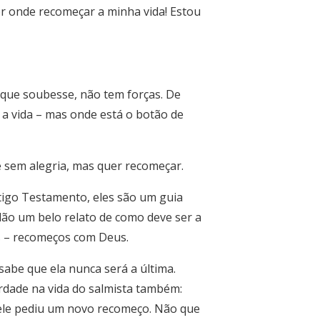
r onde recomeçar a minha vida! Estou
 que soubesse, não tem forças. De
a vida – mas onde está o botão de
e sem alegria, mas quer recomeçar.
tigo Testamento, eles são um guia
 dão um belo relato de como deve ser a
os – recomeços com Deus.
abe que ela nunca será a última.
rdade na vida do salmista também:
ele pediu um novo recomeço. Não que