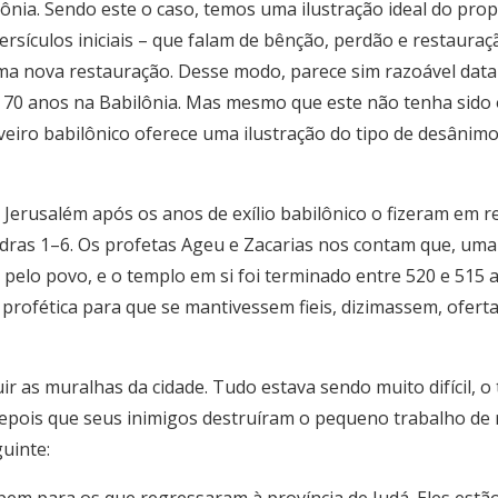
ilônia. Sendo este o caso, temos uma ilustração ideal do pr
ersículos iniciais – que falam de bênção, perdão e restauraçã
uma nova restauração. Desse modo, parece sim razoável data
e 70 anos na Babilônia. Mas mesmo que este não tenha sido 
iveiro babilônico oferece uma ilustração do tipo de desâni
Jerusalém após os anos de exílio babilônico o fizeram em re
sdras 1–6. Os profetas Ageu e Zacarias nos contam que, uma 
lo povo, e o templo em si foi terminado entre 520 e 515 a.C.
profética para que se mantivessem fieis, dizimassem, ofer
 as muralhas da cidade. Tudo estava sendo muito difícil, o
ois que seus inimigos destruíram o pequeno trabalho de re
uinte: