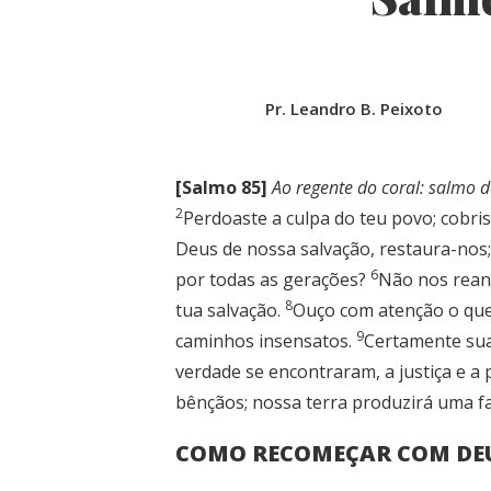
Pr. Leandro B. Peixoto
[Salmo 85]
Ao regente do coral: salmo 
2
Perdoaste a culpa do teu povo; cobri
Deus de nossa salvação, restaura-nos; 
6
por todas as gerações?
Não nos reani
8
tua salvação.
Ouço com atenção o que 
9
caminhos insensatos.
Certamente sua
verdade se encontraram, a justiça e a 
bênçãos; nossa terra produzirá uma fa
COMO RECOMEÇAR COM DE