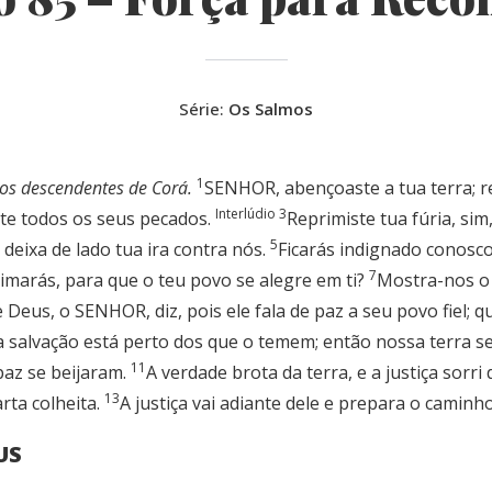
Série:
Os Salmos
1
dos descendentes de Corá.
SENHOR, abençoaste a tua terra; re
Interlúdio 3
ste todos os seus pecados.
Reprimiste tua fúria, sim
5
deixa de lado tua ira contra nós.
Ficarás indignado conosc
7
marás, para que o teu povo se alegre em ti?
Mostra-nos o
Deus, o SENHOR, diz, pois ele fala de paz a seu povo fiel; 
 salvação está perto dos que o temem; então nossa terra se
11
paz se beijaram.
A verdade brota da terra, e a justiça sorri
13
rta colheita.
A justiça vai adiante dele e prepara o caminh
US