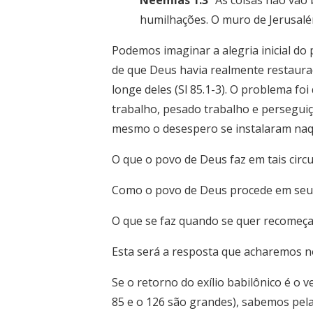
Neemias 1.3
“As coisas não vão 
humilhações. O muro de Jerusalém
Podemos imaginar a alegria inicial do 
de que Deus havia realmente restaura
longe deles (Sl 85.1-3). O problema f
trabalho, pesado trabalho e persegui
mesmo o desespero se instalaram naquel
O que o povo de Deus faz em tais circ
Como o povo de Deus procede em seu
O que se faz quando se quer recomeça
Esta será a resposta que acharemos 
Se o retorno do exílio babilônico é o 
85 e o 126 são grandes), sabemos pel