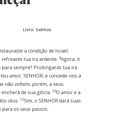
Livro: Salmos
stauraste a condição de Israel.
4
, refreaste tua ira ardente.
Agora, ó
o para sempre? Prolongarás tua ira
 teu amor, SENHOR, e concede-nos a
que não voltem, porém, a seus
10
 encherá de sua glória.
O amor e a
12
 dos céus.
Sim, o SENHOR dará suas
o para os seus passos.