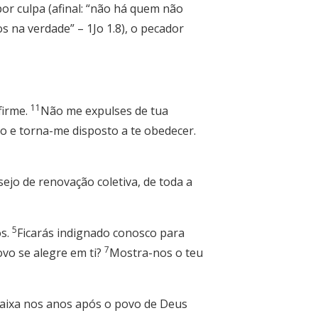
or culpa (afinal: “não há quem não
na verdade” – 1Jo 1.8), o pecador
11
firme.
Não me expulses de tua
o e torna-me disposto a te obedecer.
jo de renovação coletiva, de toda a
5
ós.
Ficarás indignado conosco para
7
vo se alegre em ti?
Mostra-nos o teu
ncaixa nos anos após o povo de Deus