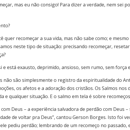
eçar, mas eu não consigo! Para dizer a verdade, nem sei po
ento?
você quer recomeçar a sua vida, mas não sabe como; e mesmo
os neste tipo de situação: precisando recomeçar, resetar 
ça?
i e está exausto, deprimido, ansioso, sem rumo, sem força 
s não são simplesmente o registro da espiritualidade do An
emoções, os afetos e a adoração dos cristãos. Os Salmos nos
oda e qualquer situação. E o salmo em tela é sobre recomeç
com Deus – a experiência salvadora de perdão com Deus – s
ade de voltar pra Deus”, cantou Gerson Borges. Isto foi ve
ele pediu perdão; lembrando de um recomeço no passado, 