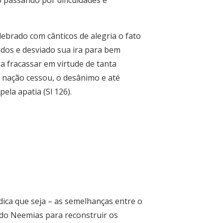
o passando por dificuldades e
.
lebrado com cânticos de alegria o fato
dos e desviado sua ira para bem
a fracassar em virtude de tanta
 nação cessou, o desânimo e até
ela apatia (Sl 126).
ndica que seja – as semelhanças entre o
ndo Neemias para reconstruir os