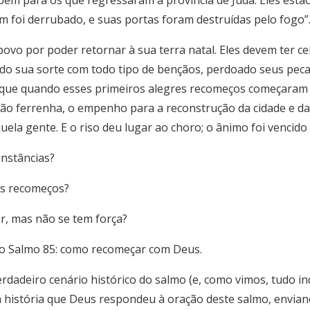
bem para os que regressaram à província de Judá. Eles estã
 foi derrubado, e suas portas foram destruídas pelo fogo”
povo por poder retornar à sua terra natal. Eles devem ter ce
do sua sorte com todo tipo de bençãos, perdoado seus peca
oi que quando esses primeiros alegres recomeços começaram 
ção ferrenha, o empenho para a reconstrução da cidade e da
a gente. E o riso deu lugar ao choro; o ânimo foi vencido p
unstâncias?
s recomeços?
r, mas não se tem força?
no Salmo 85: como recomeçar com Deus.
verdadeiro cenário histórico do salmo (e, como vimos, tudo i
a história que Deus respondeu à oração deste salmo, envia