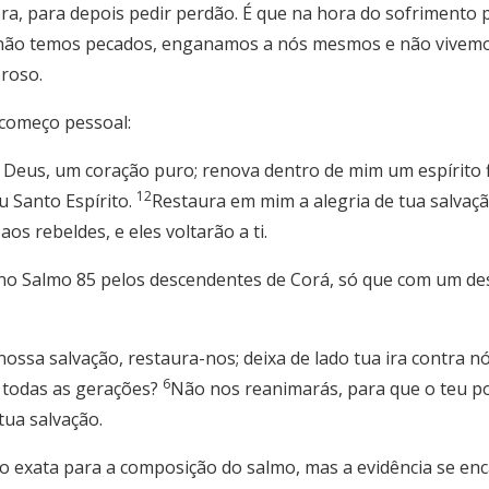
, para depois pedir perdão. É que na hora do sofrimento p
 não temos pecados, enganamos a nós mesmos e não vivemos 
roso.
começo pessoal:
 Deus, um coração puro; renova dentro de mim um espírito 
12
u Santo Espírito.
Restaura em mim a alegria de tua salvaçã
os rebeldes, e eles voltarão a ti.
o Salmo 85 pelos descendentes de Corá, só que com um dese
ossa salvação, restaura-nos; deixa de lado tua ira contra n
6
 todas as gerações?
Não nos reanimarás, para que o teu po
ua salvação.
ão exata para a composição do salmo, mas a evidência se e