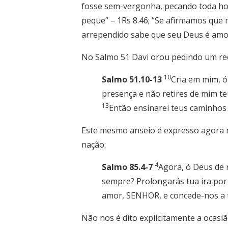
fosse sem-vergonha, pecando toda hora
peque” – 1Rs 8.46; “Se afirmamos que
arrependido sabe que seu Deus é amo
No Salmo 51 Davi orou pedindo um re
10
Salmo 51.10-13
Cria em mim, ó
presença e não retires de mim te
13
Então ensinarei teus caminhos a
Este mesmo anseio é expresso agora n
nação:
4
Salmo 85.4-7
Agora, ó Deus de n
sempre? Prolongarás tua ira por
amor, SENHOR, e concede-nos a t
Não nos é dito explicitamente a ocasi