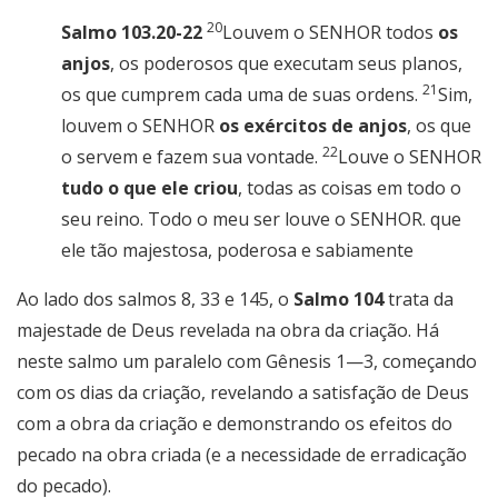
20
Salmo 103.20-22
Louvem o SENHOR todos
os
anjos
, os poderosos que executam seus planos,
21
os que cumprem cada uma de suas ordens.
Sim,
louvem o SENHOR
os exércitos de anjos
, os que
22
o servem e fazem sua vontade.
Louve o SENHOR
tudo o que ele criou
, todas as coisas em todo o
seu reino. Todo o meu ser louve o SENHOR. que
ele tão majestosa, poderosa e sabiamente
Ao lado dos salmos 8, 33 e 145, o
Salmo 104
trata da
majestade de Deus revelada na obra da criação. Há
neste salmo um paralelo com Gênesis 1—3, começando
com os dias da criação, revelando a satisfação de Deus
com a obra da criação e demonstrando os efeitos do
pecado na obra criada (e a necessidade de erradicação
do pecado).