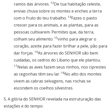
13
ramos das árvores.
De tua habitação celeste,
envias chuva sobre os montes e enches a terra
14
com o fruto do teu trabalho.
Fazes o pasto
crescer para os animais, e as plantas, para as
pessoas cultivarem. Permites que, da terra,
15
colham seu alimento:
vinho para alegrar o
coração, azeite para fazer brilhar a pele, pão para
16
dar forças.
As árvores do SENHOR são bem
cuidadas, os cedros do Líbano que ele plantou.
17
Nelas as aves fazem seus ninhos, nos ciprestes
18
as cegonhas têm seu lar.
No alto dos montes
vivem as cabras selvagens, nas rochas se
escondem os coelhos silvestres.
5. A glória do SENHOR revelada na estruturação das
estações e do tempo: