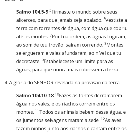
5
Salmo 104.5-9
Firmaste o mundo sobre seus
6
alicerces, para que jamais seja abalado.
Vestiste a
terra com torrentes de água, com água que cobriu
7
até os montes.
Por tua ordem, as águas fugiram;
8
ao som de teu trovão, saíram correndo.
Montes
se ergueram e vales afundaram, ao nível que tu
9
decretaste.
Estabeleceste um limite para as
águas, para que nunca mais cobrissem a terra.
4. A glória do SENHOR revelada na provisão da terra:
10
Salmo 104.10-18
Fazes as fontes derramarem
água nos vales, e os riachos correm entre os
11
montes.
Todos os animais bebem dessa água, e
12
os jumentos selvagens matam a sede.
As aves
fazem ninhos junto aos riachos e cantam entre os