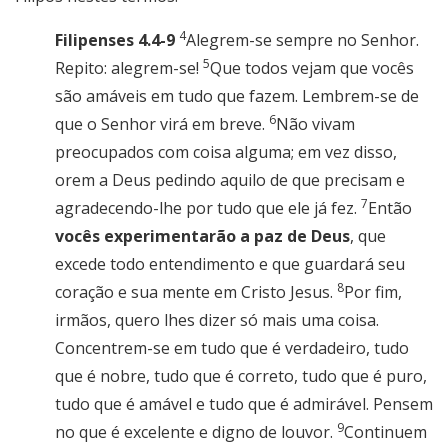
4
Filipenses 4.4-9
Alegrem-se
sempre no Senhor.
5
Repito: alegrem-se
!
Que todos vejam que vocês
são amáveis em tudo que fazem.
Lembrem-se
de
6
que o Senhor virá em breve.
Não vivam
preocupados
com coisa alguma; em vez disso,
orem
a Deus pedindo aquilo de que precisam e
7
agradecendo-lhe por tudo que ele já fez.
Então
vocês experimentarão a paz de Deus
, que
excede todo entendimento e que guardará seu
8
coração e sua mente em Cristo Jesus.
Por fim,
irmãos, quero lhes dizer só mais uma coisa.
Concentrem-se
em tudo que é verdadeiro, tudo
que é nobre, tudo que é correto, tudo que é puro,
tudo que é amável e tudo que é admirável.
Pensem
9
no que é excelente e digno de louvor.
Continuem