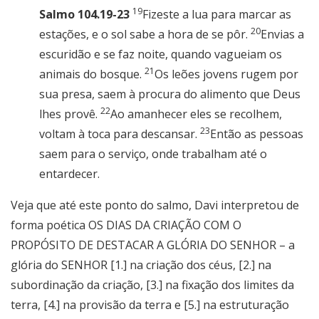
19
Salmo 104.19-23
Fizeste a lua para marcar as
20
estações, e o sol sabe a hora de se pôr.
Envias a
escuridão e se faz noite, quando vagueiam os
21
animais do bosque.
Os leões jovens rugem por
sua presa, saem à procura do alimento que Deus
22
lhes provê.
Ao amanhecer eles se recolhem,
23
voltam à toca para descansar.
Então as pessoas
saem para o serviço, onde trabalham até o
entardecer.
Veja que até este ponto do salmo, Davi interpretou de
forma poética OS DIAS DA CRIAÇÃO COM O
PROPÓSITO DE DESTACAR A GLÓRIA DO SENHOR – a
glória do SENHOR [1.] na criação dos céus, [2.] na
subordinação da criação, [3.] na fixação dos limites da
terra, [4.] na provisão da terra e [5.] na estruturação