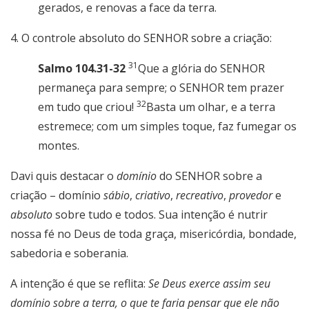
gerados, e renovas a face da terra.
4. O controle absoluto do SENHOR sobre a criação:
31
Salmo 104.31-32
Que a glória do SENHOR
permaneça para sempre; o SENHOR tem prazer
32
em tudo que criou!
Basta um olhar, e a terra
estremece; com um simples toque, faz fumegar os
montes.
Davi quis destacar o
domínio
do SENHOR sobre a
criação – domínio
sábio
,
criativo
,
recreativo
,
provedor
e
absoluto
sobre tudo e todos. Sua intenção é nutrir
nossa fé no Deus de toda graça, misericórdia, bondade,
sabedoria e soberania.
A intenção é que se reflita:
Se Deus exerce assim seu
domínio sobre a terra, o que te faria pensar que ele não