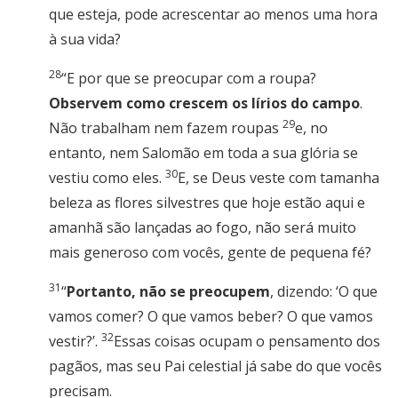
que esteja, pode acrescentar ao menos uma hora
à sua vida?
28
“E por que se preocupar com a roupa?
Observem como crescem os lírios do campo
.
29
Não trabalham nem fazem roupas
e, no
entanto, nem Salomão em toda a sua glória se
30
vestiu como eles.
E, se Deus veste com tamanha
beleza as flores silvestres que hoje estão aqui e
amanhã são lançadas ao fogo, não será muito
mais generoso com vocês, gente de pequena fé?
31
“
Portanto, não se preocupem
, dizendo: ‘O que
vamos comer? O que vamos beber? O que vamos
32
vestir?’.
Essas coisas ocupam o pensamento dos
pagãos, mas seu Pai celestial já sabe do que vocês
precisam.