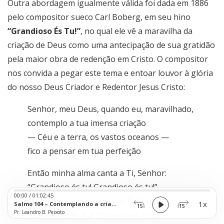
Outra abordagem igualmente válida foi dada em 1886
pelo compositor sueco Carl Boberg, em seu hino
“Grandioso És Tu!”
, no qual ele vê a maravilha da
criação de Deus como uma antecipação de sua gratidão
pela maior obra de redenção em Cristo. O compositor
nos convida a pegar este tema e entoar louvor à glória
do nosso Deus Criador e Redentor Jesus Cristo:
Senhor, meu Deus, quando eu, maravilhado,
contemplo a tua imensa criação
— Céu e a terra, os vastos oceanos —
fico a pensar em tua perfeição
Então minha alma canta a Ti, Senhor:
“Grandioso és tu! Grandioso és tu!”
Audio
00:00
/
01:02:45
Player
Então minha alma canta a Ti, Senhor:
1x
Salmo 104 – Contemplando a criação
15
15
Pr. Leandro B. Peixoto
“Grandioso és tu!” “Grandioso és tu!”