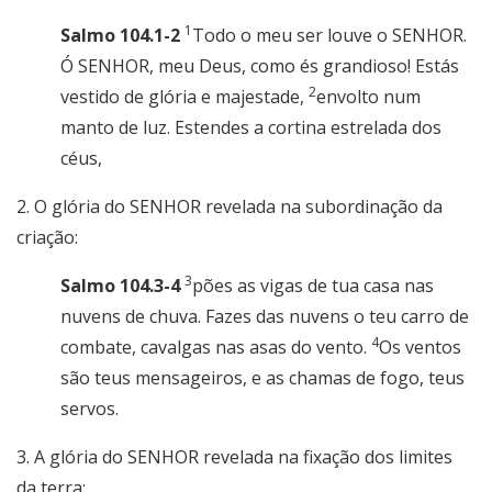
1
Salmo 104.1-2
Todo o meu ser louve o SENHOR.
Ó SENHOR, meu Deus, como és grandioso! Estás
2
vestido de glória e majestade,
envolto num
manto de luz. Estendes a cortina estrelada dos
céus,
2. O glória do SENHOR revelada na subordinação da
criação:
3
Salmo 104.3-4
pões as vigas de tua casa nas
nuvens de chuva. Fazes das nuvens o teu carro de
4
combate, cavalgas nas asas do vento.
Os ventos
são teus mensageiros, e as chamas de fogo, teus
servos.
3. A glória do SENHOR revelada na fixação dos limites
da terra: