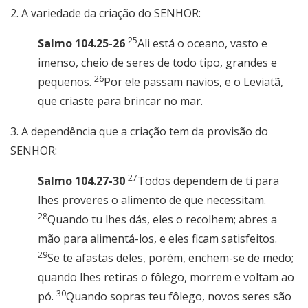
2. A variedade da criação do SENHOR:
25
Salmo 104.25-26
Ali está o oceano, vasto e
imenso, cheio de seres de todo tipo, grandes e
26
pequenos.
Por ele passam navios, e o Leviatã,
que criaste para brincar no mar.
3. A dependência que a criação tem da provisão do
SENHOR:
27
Salmo 104.27-30
Todos dependem de ti para
lhes proveres o alimento de que necessitam.
28
Quando tu lhes dás, eles o recolhem; abres a
mão para alimentá-los, e eles ficam satisfeitos.
29
Se te afastas deles, porém, enchem-se de medo;
quando lhes retiras o fôlego, morrem e voltam ao
30
pó.
Quando sopras teu fôlego, novos seres são