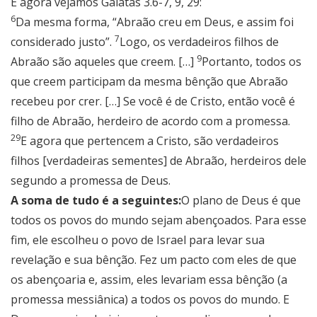
E agora vejamos Gálatas 3.6-7, 9, 29:
6
Da mesma forma, “Abraão creu em Deus, e assim foi
7
considerado justo”.
Logo, os verdadeiros filhos de
9
Abraão são aqueles que creem. […]
Portanto, todos os
que creem participam da mesma bênção que Abraão
recebeu por crer. […] Se você é de Cristo, então você é
filho de Abraão, herdeiro de acordo com a promessa.
29
E agora que pertencem a Cristo, são verdadeiros
filhos [verdadeiras sementes] de Abraão, herdeiros dele
segundo a promessa de Deus.
A soma de tudo é a seguintes:
O plano de Deus é que
todos os povos do mundo sejam abençoados. Para esse
fim, ele escolheu o povo de Israel para levar sua
revelação e sua bênção. Fez um pacto com eles de que
os abençoaria e, assim, eles levariam essa bênção (a
promessa messiânica) a todos os povos do mundo. E