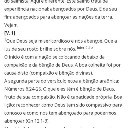
do salmista. Aqui é diferente. Este salmo trata da
experiência nacional: abençoados por Deus. E de seu
fim: abençoados para abençoar as nações da terra.
Vejam.
[V. 1]
1
Que Deus seja misericordioso e nos abençoe. Que a
Interlúdio
luz de seu rosto brilhe sobre nós.
O início é com a nação se colocando debaixo da
compaixão e da bênção de Deus. A boa colheita foi por
causa disto (compaixão e bênção divinas).
A segunda parte do versículo ecoa a bênção araônica:
Números 6.24-25. O que eles têm é bênção de Deus,
fruto de sua compaixão. Não é capacidade própria. Boa
lição: reconhecer como Deus tem sido compassivo para
conosco e como nos tem abençoado para podermos
abençoar (Gn 12.1-3).