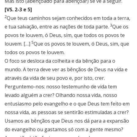
Mas isto (abençoado para abençoar) se vê a seguir.
[VS. 2-3 e 5]
2
Que teus caminhos sejam conhecidos em toda a terra,
3
e tua salvação, entre as nações de toda parte.
Que os
povos te louvem, ó Deus, sim, que todos os povos te
5
louvem. […]
Que os povos te louvem, ó Deus, sim, que
todos os povos te louvem.
O foco se desloca da colheita e da bênção para o
mundo. A terra deve ver as bênçãos de Deus na vida e
através da vida de seu povo e, por isto, crer.
Perguntemo-nos: nosso testemunho de vida tem
levado alguém a crer? Olhando nossa vida, nosso
entusiasmo pelo evangelho e o que Deus tem feito em
nossa vida, as pessoas se sentirão estimuladas a crer?
Usamos as bênçãos que Deus nos dá para a expansão
do evangelho ou gastamos só com a gente mesmo?