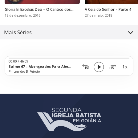
Gloria In Excelsis Deo – O Cântico dos
A Ceia do Senhor – Parte 4
Anjos
18 de dezembro, 2016
27 de maio, 2018
Mais Séries
Audio
00:00
/
46:09
Player
1x
Salmo 67 – Abençoados Para Abençoar
15
15
Pr. Leandro B. Peixoto