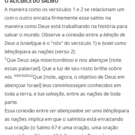
O ALICERCE DO SALMO
A maneira como os versículos 1 e 2 se relacionam um
com o outro enraíza firmemente esse salmo na
maneira como Deus está trabalhando na história para
salvar o mundo. Observe a conexão entre a
bênção de
Deus a Israel
(que é o “nós” do versículo 1) e
Israel como
bênção
para as nações (verso 2):
1
Que Deus seja misericordioso e nos abençoe [note
essas palavras!]. Que a luz de seu rosto brilhe sobre
Interlúdio
2
nós
.
Que [note, agora, o objetivo de Deus em
abençoar Israel]
teus caminhos
sejam conhecidos em
toda a terra, e
tua salvação
, entre as nações de toda
parte.
Essa conexão entre
ser abençoado
e
ser uma bênção
para
as nações implica em que o salmista está enraizando
sua oração (o Salmo 67 é uma oração, uma oração