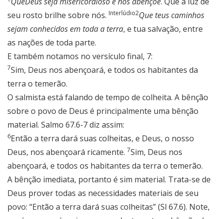
Que
Deus seja misericordioso e nos abençoe
. Que a luz de
Interlúdio
2
seu rosto brilhe sobre nós.
Que teus caminhos
sejam conhecidos em toda a terra
, e tua salvação, entre
as nações de toda parte.
E também notamos no versículo final, 7:
7
Sim, Deus nos abençoará, e todos os habitantes da
terra o temerão.
O salmista está falando de tempo de colheita. A bênção
sobre o povo de Deus é principalmente uma bênção
material. Salmo 67.6-7 diz assim:
6
Então a terra dará suas colheitas, e Deus, o nosso
7
Deus, nos abençoará ricamente.
Sim, Deus nos
abençoará, e todos os habitantes da terra o temerão.
A bênção imediata, portanto é sim material. Trata-se de
Deus prover todas as necessidades materiais de seu
povo: “Então a terra dará suas colheitas” (Sl 67.6). Note,