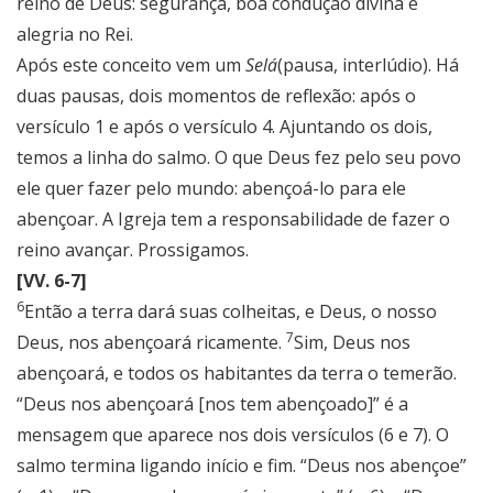
reino de Deus: segurança, boa condução divina e
alegria no Rei.
Após este conceito vem um
Selá
(pausa, interlúdio). Há
duas pausas, dois momentos de reflexão: após o
versículo 1 e após o versículo 4. Ajuntando os dois,
temos a linha do salmo. O que Deus fez pelo seu povo
ele quer fazer pelo mundo: abençoá-lo para ele
abençoar. A Igreja tem a responsabilidade de fazer o
reino avançar. Prossigamos.
[VV. 6-7]
6
Então a terra dará suas colheitas, e Deus, o nosso
7
Deus, nos abençoará ricamente.
Sim, Deus nos
abençoará, e todos os habitantes da terra o temerão.
“Deus nos abençoará [nos tem abençoado]” é a
mensagem que aparece nos dois versículos (6 e 7). O
salmo termina ligando início e fim. “Deus nos abençoe”