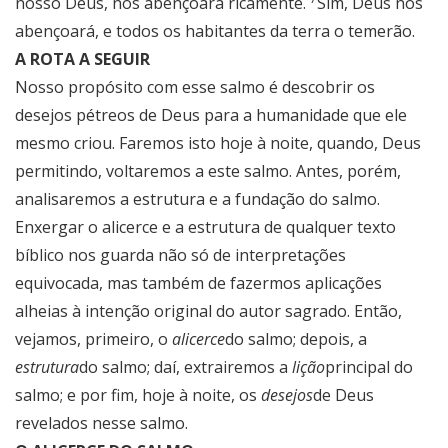
nosso Deus, nos abençoará ricamente.
Sim, Deus nos
abençoará, e todos os habitantes da terra o temerão.
A ROTA A SEGUIR
Nosso propósito com esse salmo é descobrir os
desejos pétreos de Deus para a humanidade que ele
mesmo criou. Faremos isto hoje à noite, quando, Deus
permitindo, voltaremos a este salmo. Antes, porém,
analisaremos a estrutura e a fundação do salmo.
Enxergar o alicerce e a estrutura de qualquer texto
bíblico nos guarda não só de interpretações
equivocada, mas também de fazermos aplicações
alheias à intenção original do autor sagrado. Então,
vejamos, primeiro, o
alicerce
do salmo; depois, a
estrutura
do salmo; daí, extrairemos a
lição
principal do
salmo; e por fim, hoje à noite, os
desejos
de Deus
revelados nesse salmo.