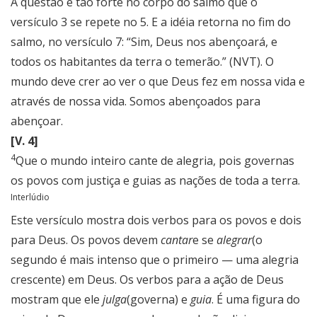
A questão é tão forte no corpo do salmo que o
versículo 3 se repete no 5. E a idéia retorna no fim do
salmo, no versículo 7: “Sim, Deus nos abençoará, e
todos os habitantes da terra o temerão.” (NVT). O
mundo deve crer ao ver o que Deus fez em nossa vida e
através de nossa vida. Somos abençoados para
abençoar.
[V. 4]
4
Que o mundo inteiro cante de alegria, pois governas
os povos com justiça e guias as nações de toda a terra.
Interlúdio
Este versículo mostra dois verbos para os povos e dois
para Deus. Os povos devem
cantar
e se
alegrar
(o
segundo é mais intenso que o primeiro — uma alegria
crescente) em Deus. Os verbos para a ação de Deus
mostram que ele
julga
(governa) e
guia
. É uma figura do