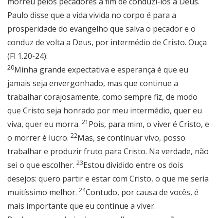
morreu pelos pecadores a fim de conduzi-los a Deus.
Paulo disse que a vida vivida no corpo é para a
prosperidade do evangelho que salva o pecador e o
conduz de volta a Deus, por intermédio de Cristo. Ouça
(Fl 1.20-24):
20
Minha grande expectativa e esperança é que eu
jamais seja envergonhado, mas que continue a
trabalhar corajosamente, como sempre fiz, de modo
que Cristo seja honrado por meu intermédio, quer eu
21
viva, quer eu morra.
Pois, para mim, o viver é Cristo, e
22
o morrer é lucro.
Mas, se continuar vivo, posso
trabalhar e produzir fruto para Cristo. Na verdade, não
23
sei o que escolher.
Estou dividido entre os dois
desejos: quero partir e estar com Cristo, o que me seria
24
muitíssimo melhor.
Contudo, por causa de vocês, é
mais importante que eu continue a viver.