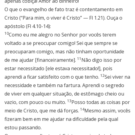
apenas cobiça! Amor ao dinheiro!
O que o evangelho de fato traz é contentamento em
Cristo (“Para mim, o viver é Cristo” — Fl 1.21). Ouça o
apóstolo (Fl 4.10-14):
10
Como eu me alegro no Senhor por vocês terem
voltado a se preocupar comigo! Sei que sempre se
preocuparam comigo, mas não tinham oportunidade
11
de me ajudar [financeiramente].
Não digo isso por
estar necessitado [ele estava necessitado!], pois
12
aprendi a ficar satisfeito com o que tenho.
Sei viver na
necessidade e também na fartura. Aprendi o segredo
de viver em qualquer situação, de estômago cheio ou
13
vazio, com pouco ou muito.
Posso todas as coisas por
14
meio de Cristo, que me dá forças.
Mesmo assim, vocês
fizeram bem em me ajudar na dificuldade pela qual
estou passando.