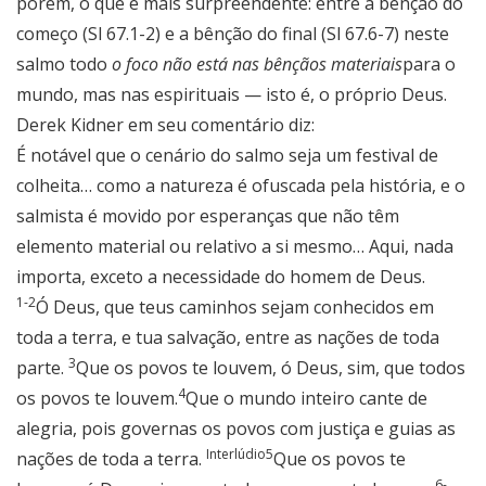
porém, o que é mais surpreendente: entre a bênção do
começo (Sl 67.1-2) e a bênção do final (Sl 67.6-7) neste
salmo todo
o foco não está nas bênçãos materiais
para o
mundo, mas nas espirituais — isto é, o próprio Deus.
Derek Kidner em seu comentário diz:
É notável que o cenário do salmo seja um festival de
colheita… como a natureza é ofuscada pela história, e o
salmista é movido por esperanças que não têm
elemento material ou relativo a si mesmo… Aqui, nada
importa, exceto a necessidade do homem de Deus.
1-2
Ó Deus, que teus caminhos sejam conhecidos em
toda a terra, e tua salvação, entre as nações de toda
3
parte.
Que os povos te louvem, ó Deus, sim, que todos
4
os povos te louvem.
Que o mundo inteiro cante de
alegria, pois governas os povos com justiça e guias as
Interlúdio
5
nações de toda a terra.
Que os povos te
6-