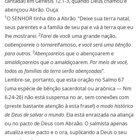
cantada!) em Gênesis 12.1-3, quando Deus chamou e
abençoou Abrão. Ouça:
1
O SENHOR tinha dito a Abrão: “Deixe sua terra natal,
seus parentes e a família de seu pai e vá à terra que eu
2
lhe mostrarei.
Farei
de você uma grande nação,
o
abençoarei
e o
tornarei
famoso,
e você será uma bênção
3
para outros
.
Abençoarei
os que o abençoarem e
amaldiçoarei
os que o amaldiçoarem.
Por meio de você,
todas as famílias da terra serão abençoadas
”.
Lembre-se, portanto, que esta oração no Salmo 67
(uma espécie de bênção sacerdotal ou araônica — Nm
6.24-26) não está suspensa no ar, sem conexões com
(preste bastante atenção à esta frase!)
o modo histórico
de Deus de salvar o mundo
. Ela está enraizada na aliança
ou no pacto de Deus com Abraão. O salmista apenas
atualiza esse pacto e o ora, suplicando a Deus o seu