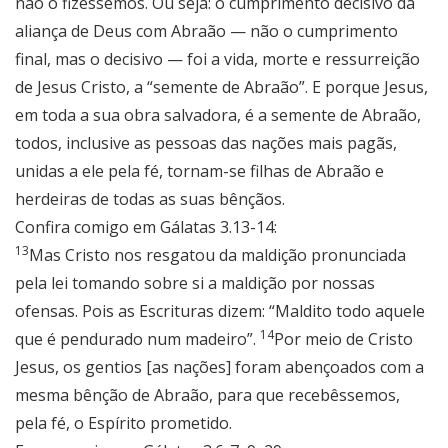
não o fizéssemos. Ou seja: o cumprimento decisivo da
aliança de Deus com Abraão — não o cumprimento
final, mas o decisivo — foi a vida, morte e ressurreição
de Jesus Cristo, a “semente de Abraão”. E porque Jesus,
em toda a sua obra salvadora, é a semente de Abraão,
todos, inclusive as pessoas das nações mais pagãs,
unidas a ele pela fé, tornam-se filhas de Abraão e
herdeiras de todas as suas bênçãos.
Confira comigo em Gálatas 3.13-14:
13
Mas Cristo nos resgatou da maldição pronunciada
pela lei tomando sobre si a maldição por nossas
ofensas. Pois as Escrituras dizem: “Maldito todo aquele
14
que é pendurado num madeiro”.
Por meio de Cristo
Jesus, os gentios [as nações] foram abençoados com a
mesma bênção de Abraão, para que recebêssemos,
pela fé, o Espírito prometido.