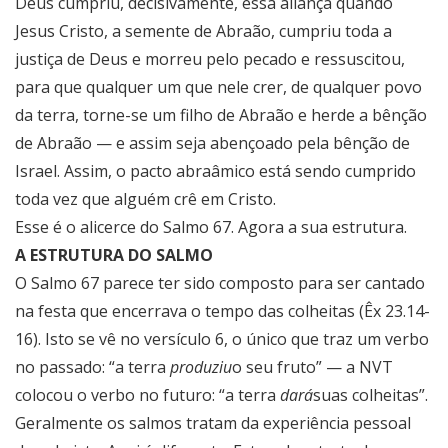
Deus cumpriu, decisivamente, essa aliança quando
Jesus Cristo, a semente de Abraão, cumpriu toda a
justiça de Deus e morreu pelo pecado e ressuscitou,
para que qualquer um que nele crer, de qualquer povo
da terra, torne-se um filho de Abraão e herde a bênção
de Abraão — e assim seja abençoado pela bênção de
Israel. Assim, o pacto abraâmico está sendo cumprido
toda vez que alguém crê em Cristo.
Esse é o alicerce do Salmo 67. Agora a sua estrutura.
A ESTRUTURA DO SALMO
O Salmo 67 parece ter sido composto para ser cantado
na festa que encerrava o tempo das colheitas (Êx 23.14-
16). Isto se vê no versículo 6, o único que traz um verbo
no passado: “a terra
produziu
o seu fruto” — a NVT
colocou o verbo no futuro: “a terra
dará
suas colheitas”.
Geralmente os salmos tratam da experiência pessoal