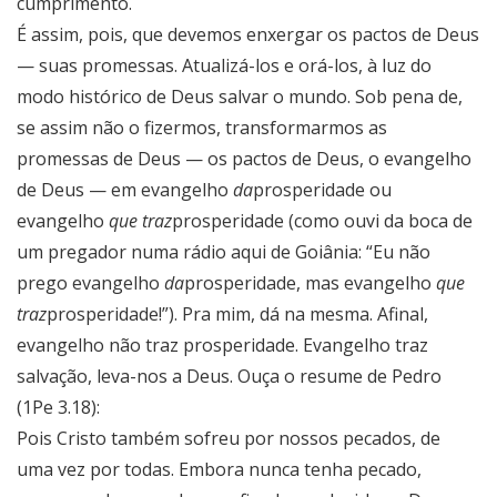
cumprimento.
É assim, pois, que devemos enxergar os pactos de Deus
— suas promessas. Atualizá-los e orá-los, à luz do
modo histórico de Deus salvar o mundo. Sob pena de,
se assim não o fizermos, transformarmos as
promessas de Deus — os pactos de Deus, o evangelho
de Deus — em evangelho
da
prosperidade ou
evangelho
que traz
prosperidade (como ouvi da boca de
um pregador numa rádio aqui de Goiânia: “Eu não
prego evangelho
da
prosperidade, mas evangelho
que
traz
prosperidade!”). Pra mim, dá na mesma. Afinal,
evangelho não traz prosperidade. Evangelho traz
salvação, leva-nos a Deus. Ouça o resume de Pedro
(1Pe 3.18):
Pois Cristo também sofreu por nossos pecados, de
uma vez por todas. Embora nunca tenha pecado,