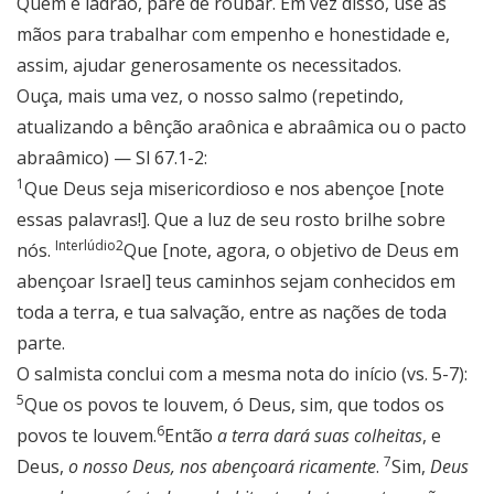
Quem é ladrão, pare de roubar. Em vez disso, use as
mãos para trabalhar com empenho e honestidade e,
assim, ajudar generosamente os necessitados.
Ouça, mais uma vez, o nosso salmo (repetindo,
atualizando a bênção araônica e abraâmica ou o pacto
abraâmico) — Sl 67.1-2:
1
Que Deus seja misericordioso e nos abençoe [note
essas palavras!]. Que a luz de seu rosto brilhe sobre
Interlúdio
2
nós.
Que [note, agora, o objetivo de Deus em
abençoar Israel] teus caminhos sejam conhecidos em
toda a terra, e tua salvação, entre as nações de toda
parte.
O salmista conclui com a mesma nota do início (vs. 5-7):
5
Que os povos te louvem, ó Deus, sim, que todos os
6
povos te louvem.
Então
a terra dará suas colheitas
, e
7
Deus,
o nosso Deus, nos abençoará ricamente
.
Sim,
Deus