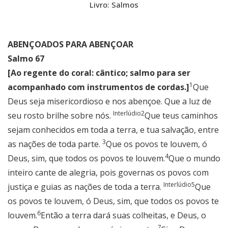
Livro: Salmos
ABENÇOADOS PARA ABENÇOAR
Salmo 67
[Ao regente do coral: cântico; salmo para ser
1
acompanhado com instrumentos de cordas.]
Que
Deus seja misericordioso e nos abençoe. Que a luz de
Interlúdio
2
seu rosto brilhe sobre nós.
Que teus caminhos
sejam conhecidos em toda a terra, e tua salvação, entre
3
as nações de toda parte.
Que os povos te louvem, ó
4
Deus, sim, que todos os povos te louvem.
Que o mundo
inteiro cante de alegria, pois governas os povos com
Interlúdio
5
justiça e guias as nações de toda a terra.
Que
os povos te louvem, ó Deus, sim, que todos os povos te
6
louvem.
Então a terra dará suas colheitas, e Deus, o
7