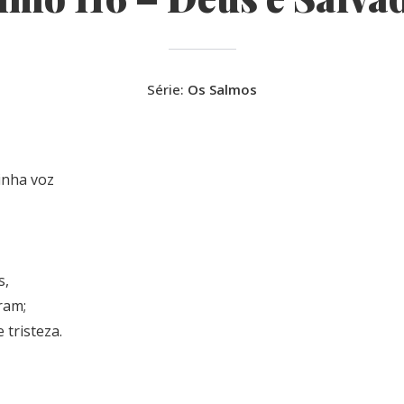
Série:
Os Salmos
inha voz
s,
ram;
 tristeza.