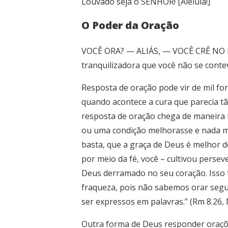
Louvado seja o SENHOR! [Aleluia!]
O Poder da Oração
VOCÊ ORA? — ALIÁS, — VOCÊ CRÊ NO P
tranquilizadora que você não se cont
Resposta de oração pode vir de mil fo
quando acontece a cura que parecia t
resposta de oração chega de maneira 
ou uma condição melhorasse e nada m
basta, que a graça de Deus é melhor d
por meio da fé, você – cultivou persev
Deus derramado no seu coração. Isso t
fraqueza, pois não sabemos orar segu
ser expressos em palavras.” (Rm 8.26,
Outra forma de Deus responder orações