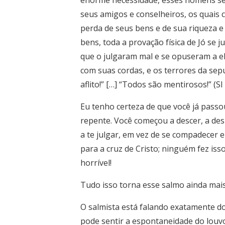
enorme necessidade, esses homens se 
seus amigos e conselheiros, os quais c
perda de seus bens e de sua riqueza 
bens, toda a provação física de Jó se
que o julgaram mal e se opuseram a el
com suas cordas, e os terrores da sep
aflito!” […] “Todos são mentirosos!” (Sl
Eu tenho certeza de que você já passo
repente. Você começou a descer, a de
a te julgar, em vez de se compadecer 
para a cruz de Cristo; ninguém fez is
horrível!
Tudo isso torna esse salmo ainda mais
O salmista está falando exatamente d
pode sentir a espontaneidade do lou