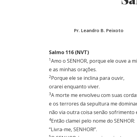
Pr. Leandro B. Peixoto
Salmo 116 (NVT)
1
Amo o SENHOR, porque ele ouve a m
e as minhas orações.
2
Porque ele se inclina para ouvir,
orarei enquanto viver.
3
A morte me envolveu com suas corda
e os terrores da sepultura me domina
não via outra coisa senão sofrimento e
4
Então clamei pelo nome do SENHOR:
“Livra-me, SENHOR!”.
5