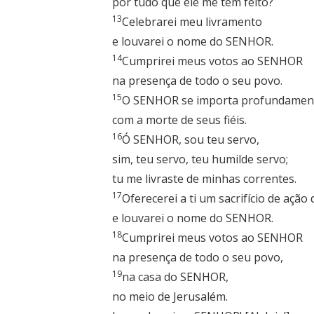
por tudo que ele me tem feito?
13
Celebrarei meu livramento
e louvarei o nome do SENHOR.
14
Cumprirei meus votos ao SENHOR
na presença de todo o seu povo.
15
O SENHOR se importa profundamen
com a morte de seus fiéis.
16
Ó SENHOR, sou teu servo,
sim, teu servo, teu humilde servo;
tu me livraste de minhas correntes.
17
Oferecerei a ti um sacrifício de ação
e louvarei o nome do SENHOR.
18
Cumprirei meus votos ao SENHOR
na presença de todo o seu povo,
19
na casa do SENHOR,
no meio de Jerusalém.