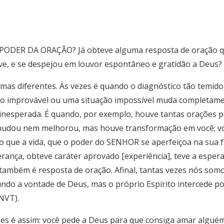
ODER DA ORAÇÃO? Já obteve alguma resposta de oração qu
eve, e se despejou em louvor espontâneo e gratidão a Deus?
rmas diferentes. Às vezes é quando o diagnóstico tão temido
ão improvável ou uma situação impossível muda completame
inesperada. É quando, por exemplo, houve tantas orações 
udou nem melhorou, mas houve transformação em você; voc
o que a vida, que o poder do SENHOR se aperfeiçoa na sua f
erança, obteve caráter aprovado [experiência], teve a esper
ambém é resposta de oração. Afinal, tantas vezes nós somos
ndo a vontade de Deus, mas o próprio Espírito intercede 
 NVT).
 é assim: você pede a Deus para que consiga amar alguém qu