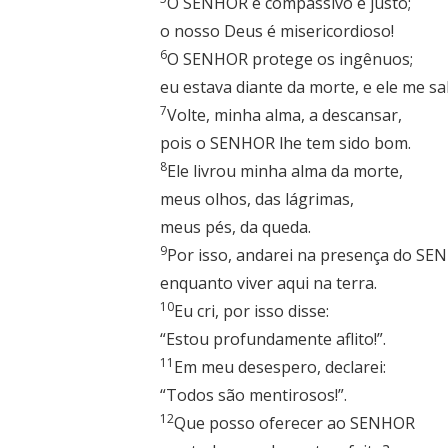
O SENHOR é compassivo e justo;
o nosso Deus é misericordioso!
6
O SENHOR protege os ingênuos;
eu estava diante da morte, e ele me sa
7
Volte, minha alma, a descansar,
pois o SENHOR lhe tem sido bom.
8
Ele livrou minha alma da morte,
meus olhos, das lágrimas,
meus pés, da queda.
9
Por isso, andarei na presença do S
enquanto viver aqui na terra.
10
Eu cri, por isso disse:
“Estou profundamente aflito!”.
11
Em meu desespero, declarei:
“Todos são mentirosos!”.
12
Que posso oferecer ao SENHOR