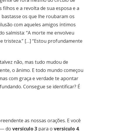
gente de fora mesmo do círculo de
 filhos e a revolta de sua esposa e a
o bastasse os que lhe roubaram os
esilusão com aqueles amigos íntimos
do salmista: “A morte me envolveu
e tristeza.” […] “Estou profundamente
, talvez não, mas tudo mudou de
amente, o ânimo. E todo mundo começou
, mas com graça e verdade te apontar
fundando. Consegue se identificar? É
preendente as nossas orações. E você
, — do
versículo 3
para o
versículo 4
.