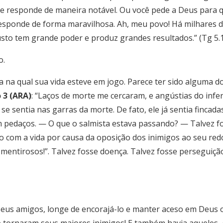
e responde de maneira notável. Ou você pede a Deus para 
responde de forma maravilhosa. Ah, meu povo! Há milhares 
sto tem grande poder e produz grandes resultados.” (Tg 5.
o.
 na qual sua vida esteve em jogo. Parece ter sido alguma do
 3 (ARA)
: “Laços de morte me cercaram, e angústias do inf
r se sentia nas garras da morte. De fato, ele já sentia fincad
m pedaços. — O que o salmista estava passando? — Talvez
o com a vida por causa da oposição dos inimigos ao seu red
mentirosos!”. Talvez fosse doença. Talvez fosse perseguição
 e seus amigos, longe de encorajá-lo e manter aceso em Deu