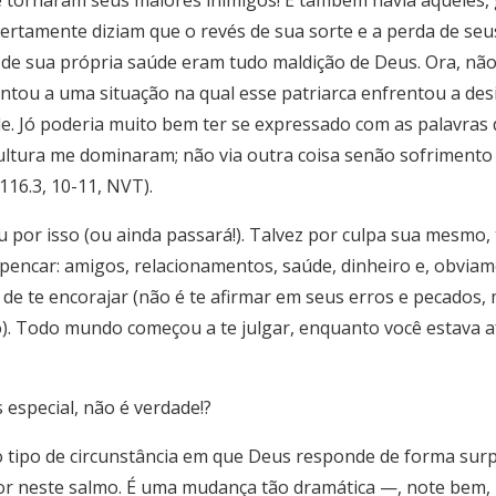
tornaram seus maiores inimigos! E também havia aqueles, 
ertamente diziam que o revés de sua sorte e a perda de seus
e de sua própria saúde eram tudo maldição de Deus. Ora, nã
 juntou a uma situação na qual esse patriarca enfrentou a d
e. Jó poderia muito bem ter se expressado com as palavras 
ultura me dominaram; não via outra coisa senão sofrimento 
 116.3, 10-11, NVT).
u por isso (ou ainda passará!). Talvez por culpa sua mesmo
spencar: amigos, relacionamentos, saúde, dinheiro e, obvi
e de te encorajar (não é te afirmar em seus erros e pecados
so). Todo mundo começou a te julgar, enquanto você estava a
 especial, não é verdade!?
o tipo de circunstância em que Deus responde de forma sur
vor neste salmo. É uma mudança tão dramática —, note bem