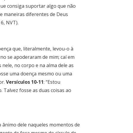
que consiga suportar algo que não
de maneiras diferentes de Deus
16, NVT).
ença que, literalmente, levou-o à
erno se apoderaram de mim; caí em
as nele, no corpo e na alma dele as
 fosse uma doença mesmo ou uma
or.
Versículos 10-11
: “Estou
. Talvez fosse as duas coisas ao
s o ânimo dele naqueles momentos de