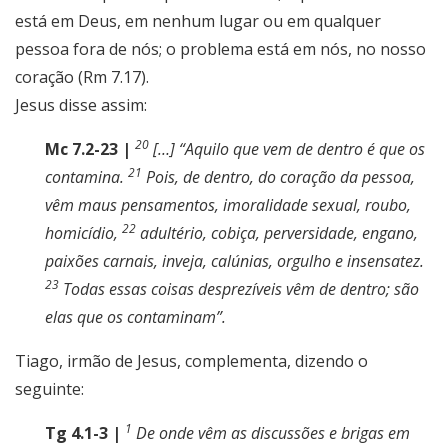
está em Deus, em nenhum lugar ou em qualquer
pessoa fora de nós; o problema está em nós, no nosso
coração (Rm 7.17).
Jesus disse assim:
20
Mc 7.2-23 |
[…] “Aquilo que vem de dentro é que os
21
contamina.
Pois, de dentro, do coração da pessoa,
vêm maus pensamentos, imoralidade sexual, roubo,
22
homicídio,
adultério, cobiça, perversidade, engano,
paixões carnais, inveja, calúnias, orgulho e insensatez.
23
Todas essas coisas desprezíveis vêm de dentro; são
elas que os contaminam”.
Tiago, irmão de Jesus, complementa, dizendo o
seguinte:
1
Tg 4.1-3 |
De onde vêm as discussões e brigas em