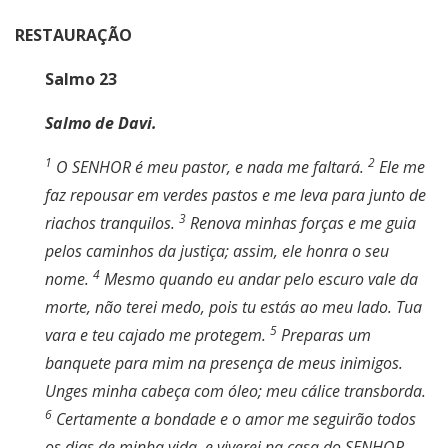
RESTAURAÇÃO
Salmo 23
Salmo de Davi.
1
2
O SENHOR é meu pastor, e nada me faltará.
Ele me
faz repousar em verdes pastos e me leva para junto de
3
riachos tranquilos.
Renova minhas forças e me guia
pelos caminhos da justiça; assim, ele honra o seu
4
nome.
Mesmo quando eu andar pelo escuro vale da
morte, não terei medo, pois tu estás ao meu lado. Tua
5
vara e teu cajado me protegem.
Preparas um
banquete para mim na presença de meus inimigos.
Unges minha cabeça com óleo; meu cálice transborda.
6
Certamente a bondade e o amor me seguirão todos
os dias de minha vida, e viverei na casa do SENHOR