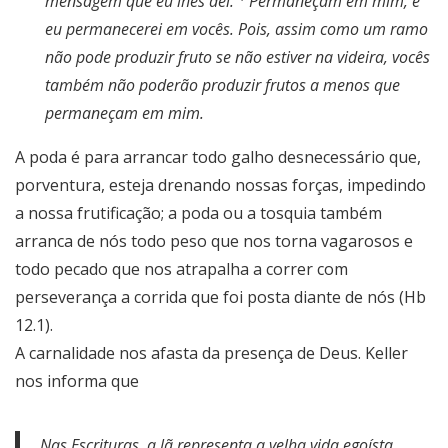
mensagem que eu lhes dei.
Permaneçam em mim, e
eu permanecerei em vocês. Pois, assim como um ramo
não pode produzir fruto se não estiver na videira, vocês
também não poderão produzir frutos a menos que
permaneçam em mim.
A poda é para arrancar todo galho desnecessário que,
porventura, esteja drenando nossas forças, impedindo
a nossa frutificação; a poda ou a tosquia também
arranca de nós todo peso que nos torna vagarosos e
todo pecado que nos atrapalha a correr com
perseverança a corrida que foi posta diante de nós (Hb
12.1).
A carnalidade nos afasta da presença de Deus. Keller
nos informa que
Nas Escrituras, a lã representa a velha vida egoísta.