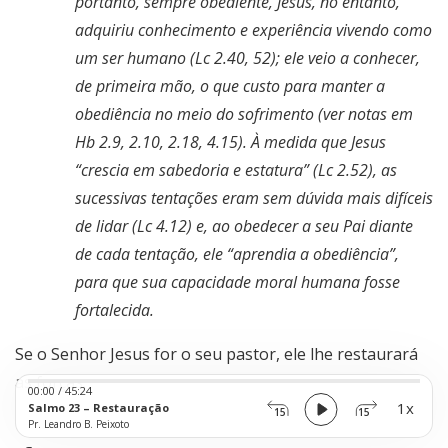
portanto, sempre obediente, Jesus, no entanto,
adquiriu conhecimento e experiência vivendo como
um ser humano (Lc 2.40, 52); ele veio a conhecer,
de primeira mão, o que custo para manter a
obediência no meio do sofrimento (ver notas em
Hb 2.9, 2.10, 2.18, 4.15). À medida que Jesus
“crescia em sabedoria e estatura” (Lc 2.52), as
sucessivas tentações eram sem dúvida mais difíceis
de lidar (Lc 4.12) e, ao obedecer a seu Pai diante
de cada tentação, ele “aprendia a obediência”,
para que sua capacidade moral humana fosse
fortalecida.
Se o Senhor Jesus for o seu pastor, ele lhe restaurará
Audio
as forças.
00:00
/
45:24
Player
1x
Salmo 23 – Restauração
15
15
Pr. Leandro B. Peixoto