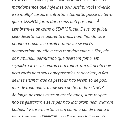
mandamentos que hoje lhes dou. Assim, vocês viverão
e se multiplicarão, e entrarão e tomarão posse da terra
2
que o SENHOR jurou dar a seus antepassados.
Lembrem-se de como o SENHOR, seu Deus, os guiou
pelo deserto estes quarenta anos, humilhando-os e
pondo à prova seu caráter, para ver se vocês
3
obedeceriam ou não a seus mandamentos.
Sim, ele
os humilhou, permitindo que tivessem fome. Em
seguida, ele os sustentou com maná, um alimento que
nem vocês nem seus antepassados conheciam, a fim
de lhes ensinar que as pessoas não vivem só de pão,
4
mas de toda palavra que vem da boca do SENHOR.
Ao longo de todos estes quarenta anos, suas roupas
não se gastaram e seus pés não incharam nem criaram
5
bolhas.
Pensem nisto: assim como o pai disciplina o
filho, também o SENHOR, seu Deus, disciplina vocês