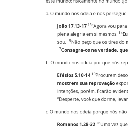
este mundo; fisicamente no mundo (Jo 1
a. O mundo nos odeia e nos persegue 
13
João 17.13-17
“Agora vou para 
14
plena alegria em si mesmos.
Eu
15
sou.
Não peço que os tires do 
17
Consagra-os na verdade, que 
b. O mundo nos odeia por que nós re
10
Efésios 5.10-14
Procurem desco
mostrem sua reprovação
expon
intenções, porém, ficarão evident
“Desperte, você que dorme, levan
c. O mundo nos odeia porque nós não
28
Romanos 1.28-32
Uma vez que 