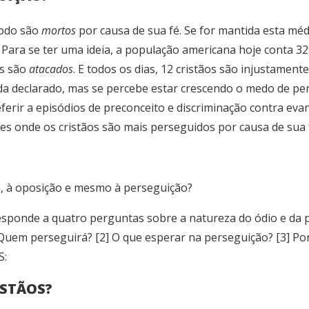
todo são
mortos
por causa de sua fé. Se for mantida esta médi
 Para se ter uma ideia, a população americana hoje conta 329
os são
atacados
. E todos os dias, 12 cristãos são injustament
ada declarado, mas se percebe estar crescendo o medo de pe
eferir a episódios de preconceito e discriminação contra ev
es onde os cristãos são mais perseguidos por causa de sua 
a, à oposição e mesmo à perseguição?
esponde a quatro perguntas sobre a natureza do ódio e da p
Quem perseguirá? [2] O que esperar na perseguição? [3] Por
S:
ISTÃOS?