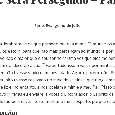
Série:
Evangelho de João
19
a, lembrem-se de que primeiro odiou a mim.
O mundo os a
u os escolhi para que não mais pertençam ao mundo, e por 
ravo não é maior que o seu senhor’? Uma vez que eles me pe
21
ém obedecerão à sua.
Farão tudo isso a vocês por minha c
 eu não tivesse vindo nem lhes falado. Agora, porém, não t
eu não tivesse realizado no meio deles sinais que ninguém m
25
e fiz e, no entanto, ainda odeiam a mim e a meu Pai.
Isso 
26
ivo’.
“Mas eu enviarei a vocês o Encorajador, o Espírito da 
ês também devem testemunhar a meu respeito, porque estão
UIÇÃO!