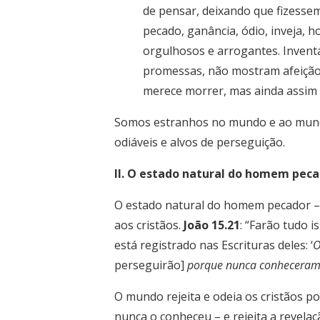
de pensar, deixando que fizessem
pecado, ganância, ódio, inveja, ho
orgulhosos e arrogantes. Invent
promessas, não mostram afeição
merece morrer, mas ainda assim c
Somos estranhos no mundo e ao mundo.
odiáveis e alvos de perseguição.
II. O estado natural do homem pec
O estado natural do homem pecador – 
aos cristãos.
João 15.21
: “Farão tudo 
está registrado nas Escrituras deles: ‘
O
perseguirão]
porque nunca conhecera
O mundo rejeita e odeia os cristãos po
nunca o conheceu – e rejeita a revelaç