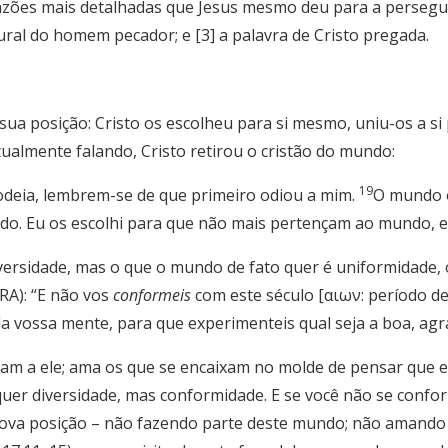
zões mais detalhadas que Jesus mesmo deu para a perseguiçã
ural do homem pecador; e [3] a palavra de Cristo pregada.
sua posição: Cristo os escolheu para si mesmo, uniu-os a si
tualmente falando, Cristo retirou o cristão do mundo:
19
odeia, lembrem-se de que primeiro odiou a mim.
O mundo o
do. Eu os escolhi para que não mais pertençam ao mundo, e
versidade, mas o que o mundo de fato quer é uniformidade, 
RA): “E não vos
conformeis
com este século [αιων: período d
 vossa mente, para que experimenteis qual seja a boa, agra
 a ele; ama os que se encaixam no molde de pensar que el
er diversidade, mas conformidade. E se você não se conforma
 nova posição – não fazendo parte deste mundo; não amand