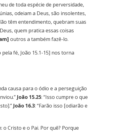
cheu de toda espécie de perversidade,
únias, odeiam a Deus, são insolentes,
ão têm entendimento, quebram suas
 Deus, quem pratica essas coisas
vam]
outros a também fazê-lo.
ela fé, João 15.1-15] nos torna
da causa para o ódio e a perseguição
nviou.”
João 15.25
: “Isso cumpre o que
sto].”
João 16.3
: “Farão isso [odiarão e
: o Cristo e o Pai. Por quê? Porque