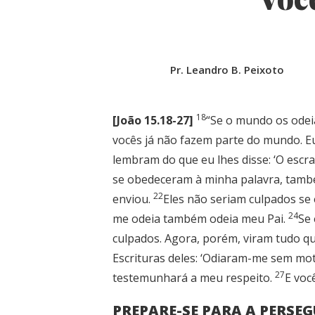
Pr. Leandro B. Peixoto
18
[João 15.18-27]
“Se o mundo os odei
vocês já não fazem parte do mundo. E
lembram do que eu lhes disse: ‘O esc
se obedeceram à minha palavra, tamb
22
enviou.
Eles não seriam culpados se
24
me odeia também odeia meu Pai.
Se 
culpados. Agora, porém, viram tudo qu
Escrituras deles: ‘Odiaram-me sem mot
27
testemunhará a meu respeito.
E voc
PREPARE-SE PARA A PERSEG