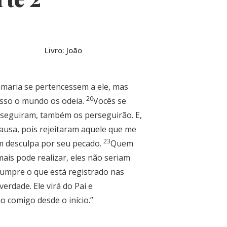
Livro: João
maria se pertencessem a ele, mas
20
isso o mundo os odeia.
Vocês se
rseguiram, também os perseguirão. E,
ausa, pois rejeitaram aquele que me
23
êm desculpa por seu pecado.
Quem
ais pode realizar, eles não seriam
cumpre o que está registrado nas
verdade. Ele virá do Pai e
 comigo desde o início.”