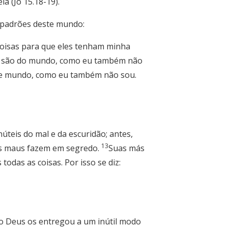
a (Jo 15.18-19).
 padrões deste mundo:
coisas para que eles tenham minha
ão são do mundo, como eu também não
te mundo, como eu também não sou.
núteis do mal e da escuridão; antes,
13
os maus fazem em segredo.
Suas más
s todas as coisas. Por isso se diz:
io Deus os entregou a um inútil modo