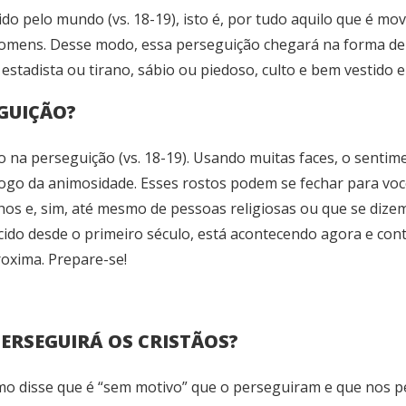
ido pelo mundo (vs. 18-19), isto é, por tudo aquilo que é m
omens. Desse modo, essa perseguição chegará na forma de Est
stadista ou tirano, sábio ou piedoso, culto e bem vestido e 
EGUIÇÃO?
 na perseguição (vs. 18-19). Usando muitas faces, o sentime
fogo da animosidade. Esses rostos podem se fechar para você
nhos e, sim, até mesmo de pessoas religiosas ou que se dize
ecido desde o primeiro século, está acontecendo agora e co
roxima. Prepare-se!
 PERSEGUIRÁ OS CRISTÃOS?
mo disse que é “sem motivo” que o perseguiram e que nos p