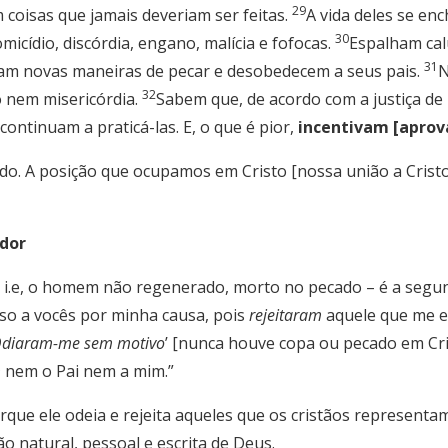
29
 coisas que jamais deveriam ser feitas.
A vida deles se en
30
micídio, discórdia, engano, malícia e fofocas.
Espalham cal
31
am novas maneiras de pecar e desobedecem a seus pais.
N
32
 nem misericórdia.
Sabem que, de acordo com a justiça de
ontinuam a praticá-las. E, o que é pior,
incentivam [apro
 A posição que ocupamos em Cristo [nossa união a Cristo p
ador
i.e, o homem não regenerado, morto no pecado – é a segun
isso a vocês por minha causa, pois
rejeitaram
aquele que me e
diaram-me sem motivo
’ [nunca houve copa ou pecado em Cri
m
nem o Pai nem a mim.”
rque ele odeia e rejeita aqueles que os cristãos representam
ão natural, pessoal e escrita de Deus.