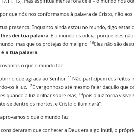
7.11, 15), mas espiritualmente fora dele – o mundo nos odei
por que nós nos conformamos à palavra de Cristo, não aos
tua presença. Enquanto ainda estou no mundo, digo estas 
 lhes dei tua palavra
. E o mundo os odeia, porque eles n
16
mundo, mas que os protejas do maligno.
Eles não são des
é a tua palavra
.
provamos o que o mundo faz:
11
brir o que agrada ao Senhor.
Não participem dos feitos i
12
do-os à luz.
É vergonhoso até mesmo falar daquilo que 
14
es quando a luz brilhar sobre elas,
pois a luz torna visívei
te-se dentre os mortos, e Cristo o iluminará”.
 aprovamos o que o mundo faz:
consideraram que conhecer a Deus era algo inútil, o própr