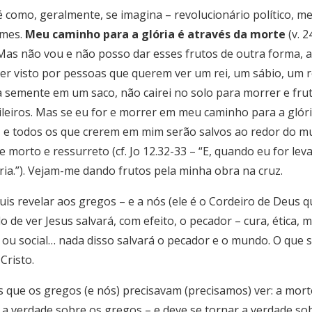
 como, geralmente, se imagina – revolucionário político, m
umes.
Meu caminho para a glória é através da morte
(v. 2
 Mas não vou e não posso dar esses frutos de outra forma, a
ser visto por pessoas que querem ver um rei, um sábio, um 
 semente em um saco, não cairei no solo para morrer e fruti
eiros. Mas se eu for e morrer em meu caminho para a glória
s, e todos os que crerem em mim serão salvos ao redor do 
morto e ressurreto (cf. Jo 12.32-33 – “E, quando eu for leva
ria.”). Vejam-me dando frutos pela minha obra na cruz.
quis revelar aos gregos – e a nós (ele é o Cordeiro de Deus
de ver Jesus salvará, com efeito, o pecador – cura, ética, 
ca ou social… nada disso salvará o pecador e o mundo. O que s
Cristo.
s que os gregos (e nós) precisavam (precisamos) ver: a mort
a verdade sobre os gregos – e deve se tornar a verdade sobr