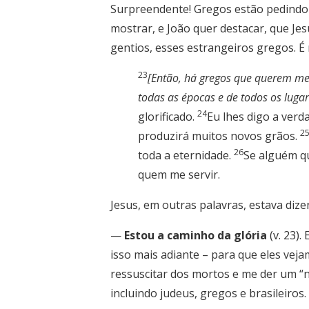
Surpreendente! Gregos estão pedind
mostrar, e João quer destacar, que Je
gentios, esses estrangeiros gregos. É
23
[Então, há gregos que querem m
todas as épocas e de todos os luga
24
glorificado.
Eu lhes digo a verd
2
produzirá muitos novos grãos.
26
toda a eternidade.
Se alguém qu
quem me servir.
Jesus, em outras palavras, estava dize
—
Estou a caminho da glória
(v. 23)
isso mais adiante – para que eles veja
ressuscitar dos mortos e me der um “
incluindo judeus, gregos e brasileiros