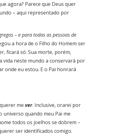
 que agora? Parece que Deus quer
 mundo – aqui representado por
gregos – e para todas as pessoas de
egou a hora de o Filho do Homem ser
er, ficará só. Sua morte, porém,
 vida neste mundo a conservará por
r onde eu estou. E o Pai honrará
m querer me
ver
. Inclusive, orarei por
a do universo quando meu Pai me
nome todos os joelhos se dobrem –
erer ser identificados comigo.