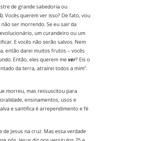
estre de grande sabedoria ou
4). Vocês querem ver isso? De fato, vou
 não ser morrendo. Se eu sair da
revolucionário, um curandeiro ou um
ficar. E vocês não serão salvos. Nem
, então darei muitos frutos – vocês
mundo. Então, eles querem me
ver
? Eis o
ntado da terra, atrairei todos a mim”.
 que morreu, mas ressuscitou para
moralidade, ensinamentos, usos e
alva e santifica é arrependimento e fé
e de Jesus na cruz. Mas essa verdade
e nós. Jesus diz nos versículos 25 e