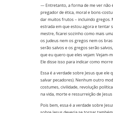
— Entretanto, a forma de me ver não é
pregador de ética, moral e bons-cost
dar muitos frutos – incluindo gregos.
estrada em que estou agora e tentar 
mestre, ficarei sozinho como mais uma
os judeus nem os gregos nem os brasil
serão salvos e os gregos serão salvo
que eu quero que eles vejam: Vejam-me 
Ele disse isso para indicar como morre
Essa é a verdade sobre Jesus que ele 
salvar pecadores). Nenhum outro modo 
costumes, civilidade, revolução políti
na vida, morte e ressurreição de Jesus 
Pois bem, essa é a verdade sobre Jesu
sobre Jesus deveria se tornar também 