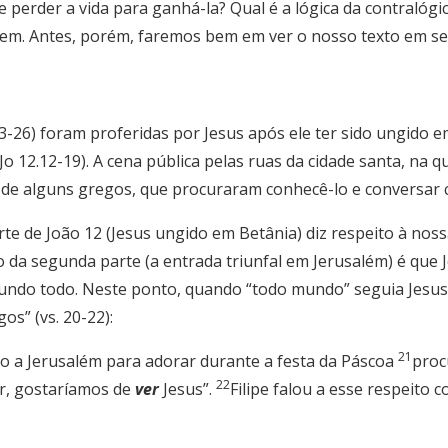
e perder a vida para ganhá-la? Qual é a lógica da contralóg
em. Antes, porém, faremos bem em ver o nosso texto em se
3-26) foram proferidas por Jesus após ele ter sido ungido e
Jo 12.12-19). A cena pública pelas ruas da cidade santa, na
 de alguns gregos, que procuraram conhecê-lo e conversar c
e de João 12 (Jesus ungido em Betânia) diz respeito à noss
 da segunda parte (a entrada triunfal em Jerusalém) é que Je
mundo todo. Neste ponto, quando “todo mundo” seguia Jesus 
os” (vs. 20-22):
21
o a Jerusalém para adorar durante a festa da Páscoa
proc
22
vor, gostaríamos de
ver
Jesus”.
Filipe falou a esse respeito 