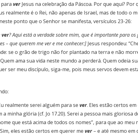
o para
ver
Jesus na celebração da Páscoa. Por que aqui? Por
sus realmente é o Rei, não apenas de Israel, mas de todo o
 neste ponto que o Senhor se manifesta, versículos 23-26:
e
ver
? Aqui está a verdade sobre mim, que é importante para os 
res – que querem me ver e me conhecer:]
Jesus respondeu: “Ch
ade: se o grão de trigo não for plantado na terra e não morr
5
Quem ama sua vida neste mundo a perderá. Quem odeia sua
er ser meu discípulo, siga-me, pois meus servos devem esta
ndo:
. Eu realmente serei alguém para se
ver
. Eles estão certos e
m a minha glória (cf. Jo 17.20). Serei a pessoa mais glorios
nome que está acima de todos os nomes”, para que ao meu 
. Sim, eles estão certos em querer me
ver
– e até mesmo em qu