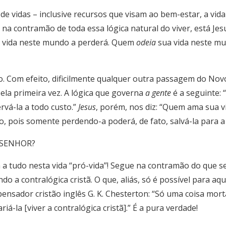
de vidas – inclusive recursos que visam ao bem-estar, a vi
a contramão de toda essa lógica natural do viver, está J
ua vida neste mundo a perderá. Quem
odeia
sua vida neste mu
sto. Com efeito, dificilmente qualquer outra passagem do N
la primeira vez. A lógica que governa
a gente
é a seguinte: 
rvá-la a todo custo.”
Jesus
, porém, nos diz: “Quem ama sua vi
, pois somente perdendo-a poderá, de fato, salvá-la para a 
o SENHOR?
 a tudo nesta vida “pró-vida”! Segue na contramão do que se 
do a contralógica cristã. O que, aliás, só é possível para a
ensador cristão inglês G. K. Chesterton: “Só uma coisa mort
iá-la [viver a contralógica cristã].” É a pura verdade!