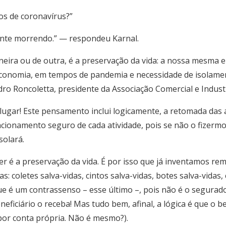
s de coronavírus?”
ente morrendo.” — respondeu Karnal.
neira ou de outra, é a preservação da vida: a nossa mesma
onomia, em tempos de pandemia e necessidade de isolamen
ndro Roncoletta, presidente da Associação Comercial e Indust
lugar! Este pensamento inclui logicamente, a retomada das 
ionamento seguro de cada atividade, pois se não o fizermo
solará.
r é a preservação da vida. É por isso que já inventamos rem
s: coletes salva-vidas, cintos salva-vidas, botes salva-vidas, 
ue é um contrassenso – esse último –, pois não é o segurado 
eficiário o receba! Mas tudo bem, afinal, a lógica é que o b
 por conta própria. Não é mesmo?).