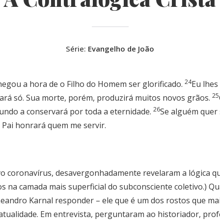
Série:
Evangelho de João
24
hegou a hora de o Filho do Homem ser glorificado.
Eu lhes
25
icará só. Sua morte, porém, produzirá muitos novos grãos.
26
undo a conservará por toda a eternidade.
Se alguém quer 
 Pai honrará quem me servir.
vo coronavírus, desavergonhadamente revelaram a lógica q
nos na camada mais superficial do subconsciente coletivo.) Q
andro Karnal responder – ele que é um dos rostos que mai
ualidade. Em entrevista, perguntaram ao historiador, pro