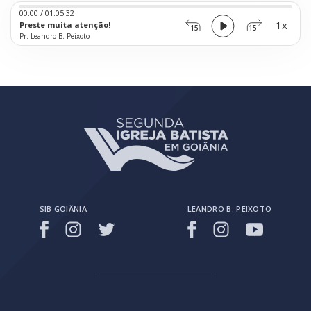
Audio
00:00
/
01:05:32
Player
1x
Preste muita atenção!
15
15
Pr. Leandro B. Peixoto
SIB GOIÂNIA
LEANDRO B. PEIXOTO