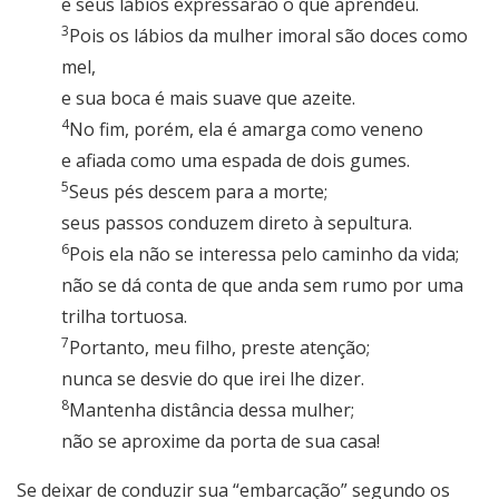
e seus lábios expressarão o que aprendeu.
3
Pois os lábios da mulher imoral são doces como
mel,
e sua boca é mais suave que azeite.
4
No fim, porém, ela é amarga como veneno
e afiada como uma espada de dois gumes.
5
Seus pés descem para a morte;
seus passos conduzem direto à sepultura.
6
Pois ela não se interessa pelo caminho da vida;
não se dá conta de que anda sem rumo por uma
trilha tortuosa.
7
Portanto, meu filho, preste atenção;
nunca se desvie do que irei lhe dizer.
8
Mantenha distância dessa mulher;
não se aproxime da porta de sua casa!
Se deixar de conduzir sua “embarcação” segundo os