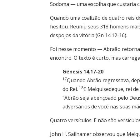
Sodoma — uma escolha que custaria c
Quando uma coalizão de quatro reis do
hesitou. Reuniu seus 318 homens mais 
despojos da vitória (Gn 14.12-16).
Foi nesse momento — Abraão retornand
encontro. O texto é curto, mas carrega
Gênesis 14.17-20
17
Quando Abrão regressava, depois
18
do Rei.
E Melquisedeque, rei de
“Abrão seja abençoado pelo Deus 
adversários de você nas suas mã
Quatro versículos. E não são versículos
John H. Sailhamer observou que Melqu