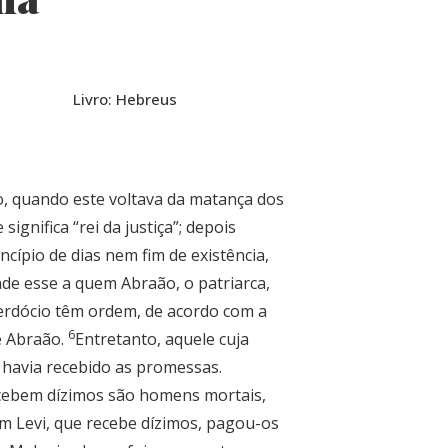
Livro: Hebreus
o, quando este voltava da matança dos
gnifica “rei da justiça”; depois
cípio de dias nem fim de existência,
de esse a quem Abraão, o patriarca,
cerdócio têm ordem, de acordo com a
6
e Abraão.
Entretanto, aquele cuja
 havia recebido as promessas.
recebem dízimos são homens mortais,
ém Levi, que recebe dízimos, pagou-os