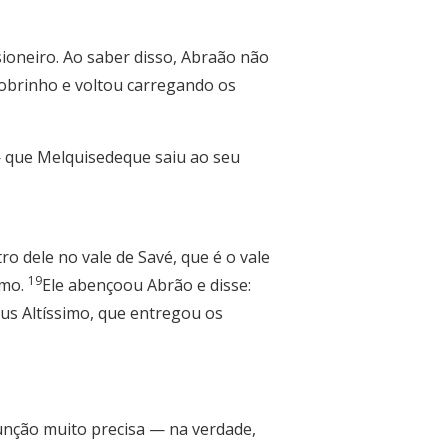
sioneiro. Ao saber disso, Abraão não
sobrinho e voltou carregando os
— que Melquisedeque saiu ao seu
ro dele no vale de Savé, que é o vale
19
imo.
Ele abençoou Abrão e disse:
eus Altíssimo, que entregou os
unção muito precisa — na verdade,