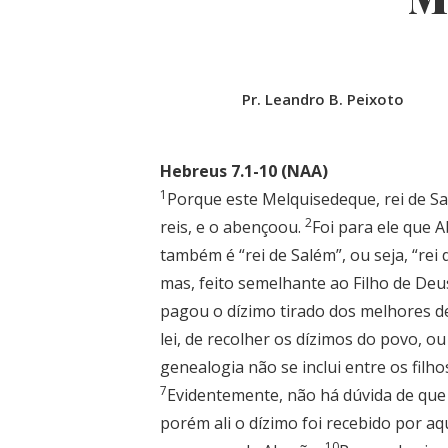
Pr. Leandro B. Peixoto
Hebreus 7.1-10 (NAA)
1
Porque este Melquisedeque, rei de Sa
2
reis, e o abençoou.
Foi para ele que A
também é “rei de Salém”, ou seja, “rei 
mas, feito semelhante ao Filho de De
pagou o dízimo tirado dos melhores d
lei, de recolher os dízimos do povo, 
genealogia não se inclui entre os fil
7
Evidentemente, não há dúvida de que 
porém ali o dízimo foi recebido por aqu
10