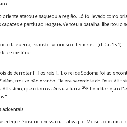
aro.
 oriente atacou e saqueou a região, Ló foi levado como pri
capazes e partiu ao resgate. Venceu a batalha, libertou o 
o da guerra, exausto, vitorioso e temeroso (cf. Gn 15.1) 
do de mistério:
 de derrotar […] os reis […], o rei de Sodoma foi ao encont
 Salém, trouxe pão e vinho. Ele era sacerdote do Deus Altíss
20
Altíssimo, que criou os céus e a terra.
E bendito seja o D
os.”
 acidentais.
isedeque é inserido nessa narrativa por Moisés com uma f