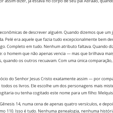
or assim dizer, já estava no corpo de seu pai Abraão, quan
econômicas de descrever alguém. Quando dizemos que um j
da. Pelé era aquele que fazia tudo excepcionalmente bem de
 jogo. Completo em tudo. Nenhum atributo faltava. Quando 
e: o homem que não apenas vencia — mas que brilhava mais
is, quando os outros recuavam. Com uma única comparação,
dócio do Senhor Jesus Cristo exatamente assim — por comp
 todos os livros. Ele escolhe um dos personagens mais mist
gitaria ou tenha cogitado este nome para um filho: Melqui
Gênesis 14, numa cena de apenas quatro versículos, e depoi
lmo 110. Isso é tudo. Nenhuma genealogia, nenhuma histór