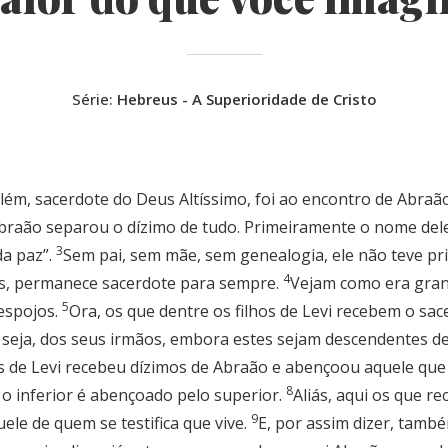
Série:
Hebreus - A Superioridade de Cristo
lém, sacerdote do Deus Altíssimo, foi ao encontro de Abraã
braão separou o dízimo de tudo. Primeiramente o nome dele si
3
da paz”.
Sem pai, sem mãe, sem genealogia, ele não teve prin
4
us, permanece sacerdote para sempre.
Vejam como era gran
5
espojos.
Ora, os que dentre os filhos de Levi recebem o sa
ou seja, dos seus irmãos, embora estes sejam descendentes d
hos de Levi recebeu dízimos de Abraão e abençoou aquele que
8
o inferior é abençoado pelo superior.
Aliás, aqui os que 
9
ele de quem se testifica que vive.
E, por assim dizer, tamb