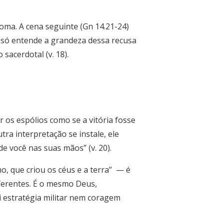
oma. A cena seguinte (Gn 14.21-24)
 só entende a grandeza dessa recusa
sacerdotal (v. 18).
 os espólios como se a vitória fosse
a interpretação se instale, ele
e você nas suas mãos” (v. 20).
, que criou os céus e a terra”
— é
iferentes. É o mesmo Deus,
i estratégia militar nem coragem