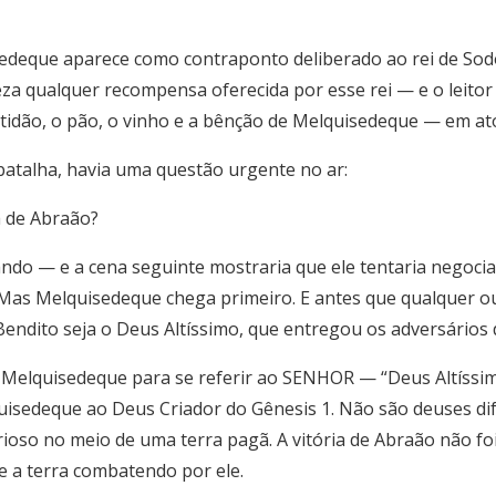
sedeque aparece como contraponto deliberado ao rei de Sod
a qualquer recompensa oferecida por esse rei — e o leitor
tidão, o pão, o vinho e a bênção de Melquisedeque — em ato 
batalha, havia uma questão urgente no ar:
a de Abraão?
ndo — e a cena seguinte mostraria que ele tentaria negociar
as Melquisedeque chega primeiro. E antes que qualquer outr
Bendito seja o Deus Altíssimo, que entregou os adversários d
 Melquisedeque para se referir ao SENHOR — “Deus Altíssimo
quisedeque ao Deus Criador do Gênesis 1. Não são deuses d
ioso no meio de uma terra pagã. A vitória de Abraão não fo
e a terra combatendo por ele.