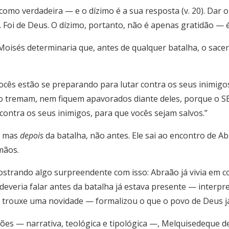
omo verdadeira — e o dízimo é a sua resposta (v. 20). Dar 
. Foi de Deus. O dízimo, portanto, não é apenas gratidão — 
de Moisés determinaria que, antes de qualquer batalha, o sace
 vocês estão se preparando para lutar contra os seus inimig
o tremam, nem fiquem apavorados diante deles, porque o S
contra os seus inimigos, para que vocês sejam salvos.”
— mas
depois
da batalha, não antes. Ele sai ao encontro de A
mãos.
strando algo surpreendente com isso: Abraão já vivia em 
 deveria falar antes da batalha já estava presente — interpre
não trouxe uma novidade — formalizou o que o povo de Deus já 
ões — narrativa, teológica e tipológica —, Melquisedeque 