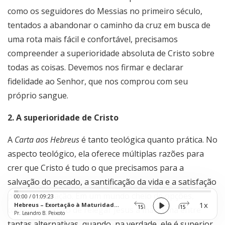
como os seguidores do Messias no primeiro século,
tentados a abandonar o caminho da cruz em busca de
uma rota mais fácil e confortável, precisamos
compreender a superioridade absoluta de Cristo sobre
todas as coisas. Devemos nos firmar e declarar
fidelidade ao Senhor, que nos comprou com seu
próprio sangue.
2. A superioridade de Cristo
A
Carta aos Hebreus
é tanto teológica quanto prática. No
aspecto teológico, ela oferece múltiplas razões para
crer que Cristo é tudo o que precisamos para a
salvação do pecado, a santificação da vida e a satisfação
Audio
plena do coração. Em um mundo cheio de opções,
00:00
/
01:09:23
Player
1x
Hebreus – Exortação à Maturidade e Perseverança na Fé
15
15
corremos o risco de relegar Jesus a mais uma entre
Pr. Leandro B. Peixoto
tantas alternativas, quando, na verdade, ele é superior