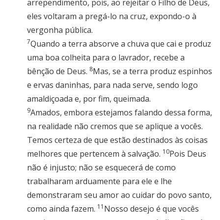
arrependimento, pois, ao rejeitar o Filho de Deus,
eles voltaram a pregá-lo na cruz, expondo-o à
vergonha pública.
7
Quando a terra absorve a chuva que cai e produz
uma boa colheita para o lavrador, recebe a
8
bênção de Deus.
Mas, se a terra produz espinhos
e ervas daninhas, para nada serve, sendo logo
amaldiçoada e, por fim, queimada.
9
Amados, embora estejamos falando dessa forma,
na realidade não cremos que se aplique a vocês.
Temos certeza de que estão destinados às coisas
10
melhores que pertencem à salvação.
Pois Deus
não é injusto; não se esquecerá de como
trabalharam arduamente para ele e lhe
demonstraram seu amor ao cuidar do povo santo,
11
como ainda fazem.
Nosso desejo é que vocês