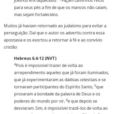
joelhos enfraquecidos.
Façam caminhos retos
para seus pés a fim de que os mancos não caiam,
mas sejam fortalecidos.
Muitos já haviam retornado ao judaísmo para evitar a
perseguição. Daí que o autor os advertiu contra essa
apostasia e os exortou a retornar à fé e ao convívio
cristão:
Hebreus 6.4-12 (NVT)
4
Pois é impossível trazer de volta ao
arrependimento aqueles que já foram iluminados,
que já experimentaram as dádivas celestiais e se
5
tornaram participantes do Espírito Santo,
que
provaram a bondade da palavra de Deus e os
6
poderes do mundo por vir,
e que depois se
desviaram. Sim, é impossível trazê-los de volta ao