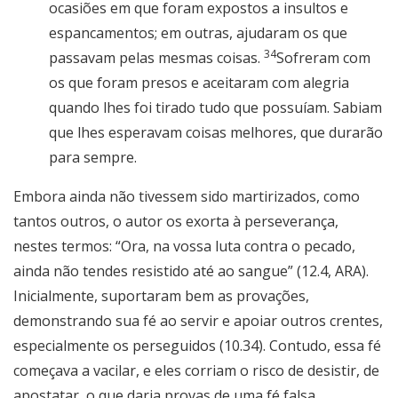
ocasiões em que foram expostos a insultos e
espancamentos; em outras, ajudaram os que
34
passavam pelas mesmas coisas.
Sofreram com
os que foram presos e aceitaram com alegria
quando lhes foi tirado tudo que possuíam. Sabiam
que lhes esperavam coisas melhores, que durarão
para sempre.
Embora ainda não tivessem sido martirizados, como
tantos outros, o autor os exorta à perseverança,
nestes termos: “Ora, na vossa luta contra o pecado,
ainda não tendes resistido até ao sangue” (12.4, ARA).
Inicialmente, suportaram bem as provações,
demonstrando sua fé ao servir e apoiar outros crentes,
especialmente os perseguidos (10.34). Contudo, essa fé
começava a vacilar, e eles corriam o risco de desistir, de
apostatar, o que daria provas de uma fé falsa.