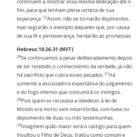
continuem a mostrar essa mesma dedicação até o
fim, para que tenham plena certeza de sua
12
esperança.
Assim, não se tornarão displicentes,
mas seguirão o exemplo daqueles que, por causa
de sua fé e perseverança, herdarão as promessas.
Hebreus 10.26-31 (NVT)
26
Se continuamos a pecar deliberadamente depois
de ter recebido o conhecimento da verdade, já não
27
há sacrifício que cubra esses pecados.
Há
somente a assustadora expectativa do julgamento
e do fogo intenso que consumirá os inimigos.
28
Pois quem se recusava a obedecer à lei de
Moisés era morto sem misericórdia, com base no
depoimento de duas ou três testemunhas.
29
Imaginem quão maior será o castigo para quem
insultou o Filho de Deus, tratou como comum e