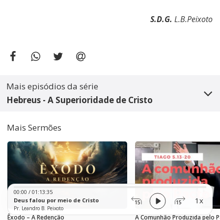
S.D.G.
L.B.Peixoto
Mais episódios da série
Hebreus - A Superioridade de Cristo
Mais Sermões
Audio
00:00
/
01:13:35
Player
1x
Deus falou por meio de Cristo
15
15
Pr. Leandro B. Peixoto
Êxodo – A Redenção
A Comunhão Produzida pelo P