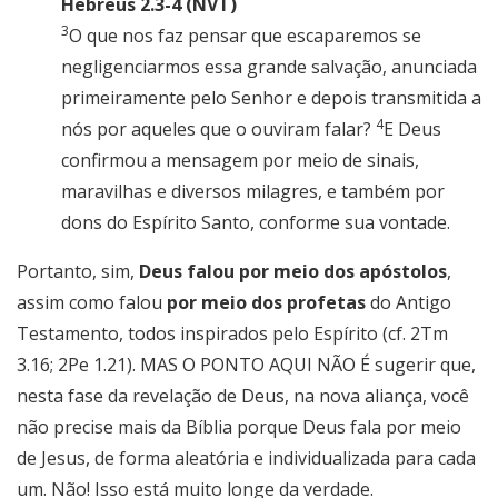
Hebreus 2.3-4 (NVT)
3
O que nos faz pensar que escaparemos se
negligenciarmos essa grande salvação,
anunciada
primeiramente pelo Senhor
e
depois transmitida a
4
nós por aqueles que o ouviram falar
?
E Deus
confirmou a mensagem por meio de sinais,
maravilhas e diversos milagres, e também por
dons do Espírito Santo, conforme sua vontade.
Portanto, sim,
Deus falou por meio dos apóstolos
,
assim como falou
por meio dos profetas
do Antigo
Testamento, todos inspirados pelo Espírito (cf. 2Tm
3.16; 2Pe 1.21). MAS O PONTO AQUI NÃO É sugerir que,
nesta fase da revelação de Deus, na nova aliança, você
não precise mais da Bíblia porque Deus fala por meio
de Jesus, de forma aleatória e individualizada para cada
um. Não! Isso está muito longe da verdade.