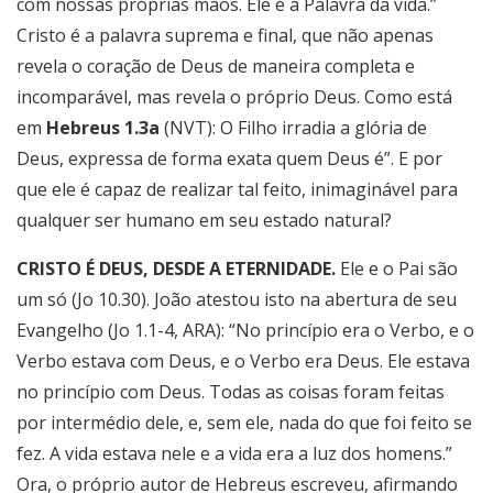
com nossas próprias mãos. Ele é a Palavra da vida.”
Cristo é a palavra suprema e final, que não apenas
revela o coração de Deus de maneira completa e
incomparável, mas revela o próprio Deus. Como está
em
Hebreus 1.3a
(NVT): O Filho irradia a glória de
Deus, expressa de forma exata quem Deus é”. E por
que ele é capaz de realizar tal feito, inimaginável para
qualquer ser humano em seu estado natural?
CRISTO É DEUS, DESDE A ETERNIDADE.
Ele e o Pai são
um só (Jo 10.30). João atestou isto na abertura de seu
Evangelho (Jo 1.1-4, ARA): “No princípio era o Verbo, e o
Verbo estava com Deus, e o Verbo era Deus. Ele estava
no princípio com Deus. Todas as coisas foram feitas
por intermédio dele, e, sem ele, nada do que foi feito se
fez. A vida estava nele e a vida era a luz dos homens.”
Ora, o próprio autor de Hebreus escreveu, afirmando