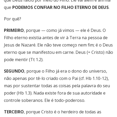
que Deus falou por meio do Filho. Ele vai além e afirma
que
PODEMOS CONFIAR NO FILHO ETERNO DE DEUS
.
Por quê?
PRIMEIRO
, porque — como já vimos — ele é Deus. O
Filho eterno existia antes de vir à Terra na pessoa de
Jesus de Nazaré. Ele não teve começo nem fim; é o Deus
eterno que se manifestou em carne. Deus (= Cristo) não
pode mentir (Tt 1.2).
SEGUNDO
, porque o Filho já era o dono do universo,
não apenas por tê-lo criado com o Pai (cf. Hb 1.10-12),
mas por sustentar todas as coisas pela palavra do seu
poder (Hb 1.3). Nada existe fora de sua autoridade e
controle soberanos. Ele é todo-poderoso.
TERCEIRO
, porque Cristo é o herdeiro de todas as