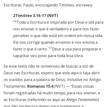
Escrituras. Paulo, encorajando Timóteo, escreveu:
2Timóteo 3.16-17 (NVT)
16
Toda a Escritura é inspirada por Deus e útil para
nos ensinar o que é verdadeiro e para nos fazer
perceber o que não está em ordem em nossa vida.
Ela nos corrige quando erramos e nos ensina a
17
fazer o que é certo.
Deus a usa para preparar e
capacitar seu povo para toda boa obra.
Se esse texto não te convenceu de buscar a voz de
Deus nas Escrituras, espero que este aqui o faça abrir
os ouvidos para a palavra de Deus, inclusive no Antigo
Testamento:
Romanos 15.4
(NVT) — “Essas coisas
foram registradas há muito tempo para nos
ensinar
, e
as Escrituras [referindo-se aqui ao
Antigo Testamento
]
nos dão
paciência
e
ânimo
para mantermos a