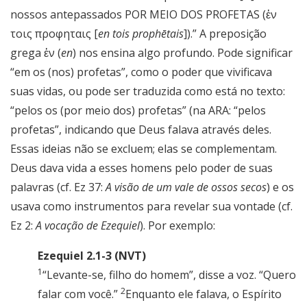
nossos antepassados POR MEIO DOS PROFETAS (ἐν
τοις προφηταις [
en tois prophētais
]).” A preposição
grega ἐν (
en
) nos ensina algo profundo. Pode significar
“em os (nos) profetas”, como o poder que vivificava
suas vidas, ou pode ser traduzida como está no texto:
“pelos os (por meio dos) profetas” (na ARA: “pelos
profetas”, indicando que Deus falava através deles.
Essas ideias não se excluem; elas se complementam.
Deus dava vida a esses homens pelo poder de suas
palavras (cf. Ez 37:
A visão de um vale de ossos secos
) e os
usava como instrumentos para revelar sua vontade (cf.
Ez 2:
A vocação de Ezequiel
). Por exemplo:
Ezequiel 2.1-3 (NVT)
1
“Levante-se, filho do homem”, disse a voz. “Quero
2
falar com você.”
Enquanto ele falava, o Espírito