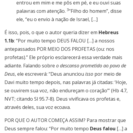
entrou em mim e me pôs em pé, e eu ouvi suas
3
palavras com atenção.
“Filho do homem”, disse
ele, “eu o envio à nação de Israel, […]
É isso, pois, o que o autor queria dizer em
Hebreus
1.1b
: “Por muito tempo DEUS FALOU […] a nossos
antepassados POR MEIO DOS PROFETAS (ou:
nos
profetas).” Ele próprio esclarecerá essa verdade mais
adiante. Falando sobre
o descanso prometido ao povo de
Deus
, ele escreverá: “Deus anunciou
isso
por meio
de
Davi muito tempo depois, nas palavras já citadas: ‘Hoje,
se ouvirem sua voz, não endureçam o coração’” (Hb 4.7,
NVT; citando Sl 95.7-8). Deus vivificava os profetas e,
através deles, sua voz ecoava.
POR QUE O AUTOR COMEÇA ASSIM?
Para mostrar que
Deus sempre falou
: “Por muito tempo
Deus falou
[…] a