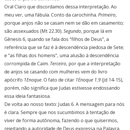
Ora! Claro que discordamos dessa interpretação. Ao
meu ver, uma fábula. Conto da carochinha.
Primeiro
,
porque anjos não se casam nem se dão em casamento;
são assexuados (Mt 22.30).
Segundo
, porque lá em
Gênesis 6, quando se fala dos “filhos de Deus”, a
referência que se faz é à descendência piedosa de Sete;
e “as filhas dos homens”, uma alusão à descendência
corrompida de Caim.
Terceiro
, por que a interpretação
de anjos se casando com mulheres vem do livro
apócrifo
1Enoque
. O fato de citar
1Enoque 1.9
(Jd 14-15),
porém, não significa que Judas estivesse endossando
essa ideia fantasiosa.
De volta ao nosso texto: Judas 6. A mensagem para nós
é clara. Sempre que nos sucumbimos à tentação de
viver de forma autônoma, fazendo o que quisermos,
rejeitando a autoridade de Deus expressa na Palavra,