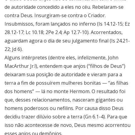
de autoridade concedido a eles no céu. Rebelaram-se
contra Deus. Insurgiram-se contra o Criador.
Insubmissos, foram lançados no inferno (Is 14.12-15; Ez
28.12-17; Lc 10.18; 2Pe 2.4; Ap 12.7-10). Acorrentados,
aguardam agora o dia de seu julgamento final (Is 24.21-
22; Jd 6).
Alguns intérpretes (dentre eles, infelizmente, John
MacArthur Jr.!), entendem que anjos (“filhos de Deus”)
deixaram sua posição de autoridade e vieram para a
terra a fim de possuírem mulheres bonitas — “as filhas
dos homens” — lá no monte Hermom. O resultado foi
que, desses relacionamentos, nasceram gigantes ou
homens poderosos ou nefilins. Por causa disso Deus
decidiu trazer dilúvio sobre a terra (Gn 6.1-4). Para que
isso não acontecesse de novo, Deus mesmo acorrentou
esses anjos ou demônios.