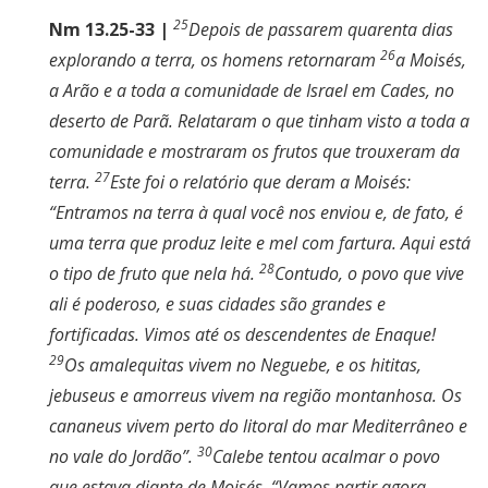
25
Nm 13.25-33 |
Depois de passarem quarenta dias
26
explorando a terra, os homens retornaram
a Moisés,
a Arão e a toda a comunidade de Israel em Cades, no
deserto de Parã. Relataram o que tinham visto a toda a
comunidade e mostraram os frutos que trouxeram da
27
terra.
Este foi o relatório que deram a Moisés:
“Entramos na terra à qual você nos enviou e, de fato, é
uma terra que produz leite e mel com fartura. Aqui está
28
o tipo de fruto que nela há.
Contudo, o povo que vive
ali é poderoso, e suas cidades são grandes e
fortificadas. Vimos até os descendentes de Enaque!
29
Os amalequitas vivem no Neguebe, e os hititas,
jebuseus e amorreus vivem na região montanhosa. Os
cananeus vivem perto do litoral do mar Mediterrâneo e
30
no vale do Jordão”.
Calebe tentou acalmar o povo
que estava diante de Moisés. “Vamos partir agora