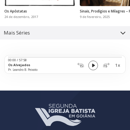
Os Apóstatas
Sinais, Prodígios e Milagres – 
24 de dezembro, 2017
9 de fevereiro, 2025
Mais Séries
Audio
00:00
/
57:58
Player
1x
Os Alvejados
15
15
Pr. Leandro B. Peixoto