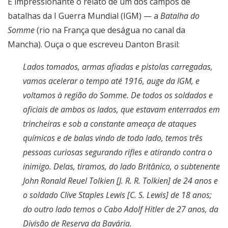
É impressionante o relato de um dos campos de
batalhas da I Guerra Mundial (IGM) — a
Batalha do
Somme
(rio na França que deságua no canal da
Mancha). Ouça o que escreveu Danton Brasil:
Lados tomados, armas afiadas e pistolas carregadas,
vamos acelerar o tempo até 1916, auge da IGM, e
voltamos à região do Somme. De todos os soldados e
oficiais de ambos os lados, que estavam enterrados em
trincheiras e sob a constante ameaça de ataques
químicos e de balas vindo de todo lado, temos três
pessoas curiosas segurando rifles e atirando contra o
inimigo. Delas, tiramos, do lado Britânico, o subtenente
John Ronald Reuel Tolkien [J. R. R. Tolkien] de 24 anos e
o soldado Clive Staples Lewis [C. S. Lewis] de 18 anos;
do outro lado temos o Cabo Adolf Hitler de 27 anos, da
Divisão de Reserva da Bavária.