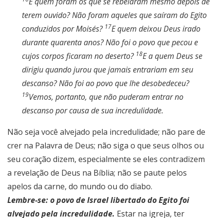
E quem foram os que se rebelaram mesmo depois de
terem ouvido? Não foram aqueles que saíram do Egito
17
conduzidos por Moisés?
E quem deixou Deus irado
durante quarenta anos? Não foi o povo que pecou e
18
cujos corpos ficaram no deserto?
E a quem Deus se
dirigiu quando jurou que jamais entrariam em seu
descanso? Não foi ao povo que lhe desobedeceu?
19
Vemos, portanto, que não puderam entrar no
descanso por causa de sua incredulidade.
Não seja você alvejado pela incredulidade; não pare de
crer na Palavra de Deus; não siga o que seus olhos ou
seu coração dizem, especialmente se eles contradizem
a revelação de Deus na Bíblia; não se paute pelos
apelos da carne, do mundo ou do diabo.
Lembre-se: o povo de Israel libertado do Egito foi
alvejado pela incredulidade.
Estar na igreja, ter