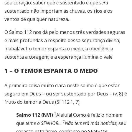
seu coração: saber que
é
sustentado e que
será
sustentado não importam as chuvas, os rios e os
ventos de qualquer natureza.
O Salmo 112 nos dá pelo menos três verdades seguras
e mais profundas a respeito dessa segurança divina,
inabalável: o temor espanta o medo; a obediência
sustenta a coragem; e a esperança ilumina o vale.
1 – O TEMOR ESPANTA O MEDO
A primeira coisa muito clara neste salmo é que estar
seguro em Deus – ou ser sustentado por Deus – (v. 8) é
fruto do temor a Deus (Sl 112.1, 7):
1
Salmo 112 (NVI)
Aleluia! Como é feliz o homem
7
que
teme o SENHOR
…
Não temerá más notícias
; seu
coração está firme, confiante no SENHOR.