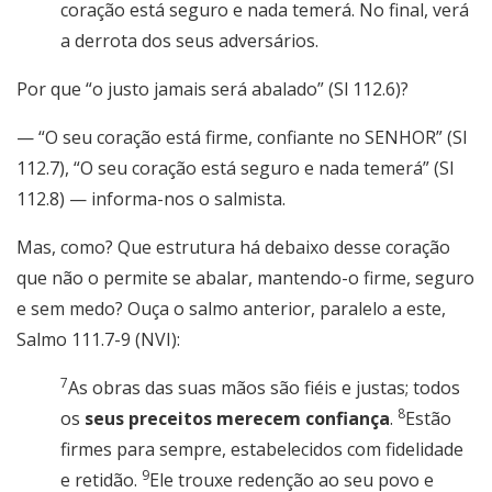
coração está seguro e nada temerá. No final, verá
a derrota dos seus adversários.
Por que “o justo jamais será abalado” (Sl 112.6)?
— “O seu coração está firme, confiante no SENHOR” (Sl
112.7), “O seu coração está seguro e nada temerá” (Sl
112.8) — informa-nos o salmista.
Mas, como? Que estrutura há debaixo desse coração
que não o permite se abalar, mantendo-o firme, seguro
e sem medo? Ouça o salmo anterior, paralelo a este,
Salmo 111.7-9 (NVI):
7
As obras das suas mãos são fiéis e justas; todos
8
os
seus preceitos merecem confiança
.
Estão
firmes para sempre, estabelecidos com fidelidade
9
e retidão.
Ele trouxe redenção ao seu povo e