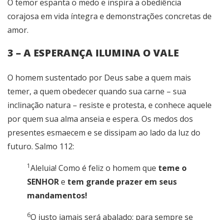
O temor espanta o medo e inspira a obediência
corajosa em vida íntegra e demonstrações concretas de
amor.
3 – A ESPERANÇA ILUMINA O VALE
O homem sustentado por Deus sabe a quem mais
temer, a quem obedecer quando sua carne – sua
inclinação natura – resiste e protesta, e conhece aquele
por quem sua alma anseia e espera. Os medos dos
presentes esmaecem e se dissipam ao lado da luz do
futuro. Salmo 112:
1
Aleluia! Como é feliz o homem que
teme o
SENHOR
e
tem grande prazer em seus
mandamentos!
6
O justo jamais será abalado; para sempre se