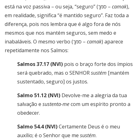
está na voz passiva – ou seja, “seguro” (
סמךְ
–
camak
),
em realidade, significa “é mantido seguro”. Faz toda a
diferença, pois nos lembra que é algo fora de nós
mesmos que nos mantém seguros, sem medo e
inabaláveis. O mesmo verbo (
סמךְ
–
camak
) aparece
repetidamente nos Salmos:
Salmos 37.17 (NVI)
pois o braço forte dos ímpios
será quebrado, mas o SENHOR
sustém
[mantém
sustentado, seguro] os justos.
Salmo 51.12 (NVI)
Devolve-me a alegria da tua
salvação e
sustenta-me
com um espírito pronto a
obedecer.
Salmo 54.4 (NVI)
Certamente Deus é o meu
auxílio; é o Senhor que me
sustém
.