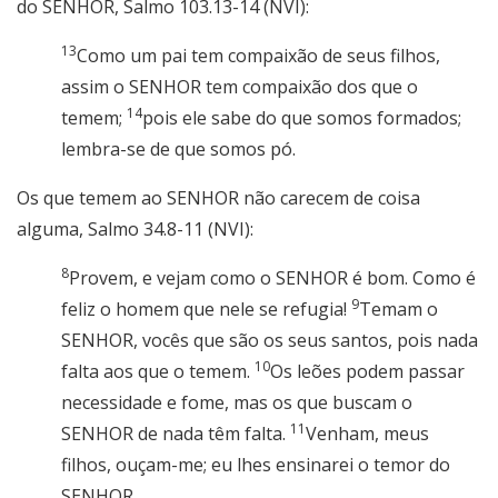
do SENHOR, Salmo 103.13-14 (NVI):
13
Como um pai tem compaixão de seus filhos,
assim o SENHOR tem compaixão dos que o
14
temem;
pois ele sabe do que somos formados;
lembra-se de que somos pó.
Os que temem ao SENHOR não carecem de coisa
alguma, Salmo 34.8-11 (NVI):
8
Provem, e vejam como o SENHOR é bom. Como é
9
feliz o homem que nele se refugia!
Temam o
SENHOR, vocês que são os seus santos, pois nada
10
falta aos que o temem.
Os leões podem passar
necessidade e fome, mas os que buscam o
11
SENHOR de nada têm falta.
Venham, meus
filhos, ouçam-me; eu lhes ensinarei o temor do
SENHOR.