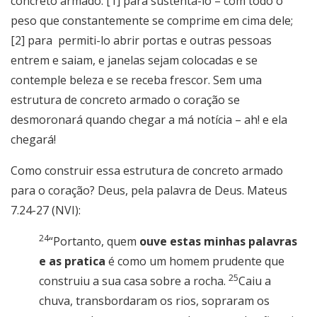
concreto armado: [1] para sustentá-lo – com todo o
peso que constantemente se comprime em cima dele;
[2] para
permiti-lo abrir portas e outras pessoas
entrem e saiam, e janelas sejam colocadas e se
contemple beleza e se receba frescor. Sem uma
estrutura de concreto armado o coração se
desmoronará quando chegar a má notícia – ah! e ela
chegará!
Como construir essa estrutura de concreto armado
para o coração? Deus, pela palavra de Deus. Mateus
7.24-27 (NVI):
24
“Portanto, quem
ouve estas minhas palavras
e as pratica
é como um homem prudente que
25
construiu a sua casa sobre a rocha.
Caiu a
chuva, transbordaram os rios, sopraram os