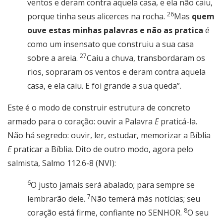
ventos e deram contra aquela casa, e ela não caiu,
26
porque tinha seus alicerces na rocha.
Mas
quem
ouve estas minhas palavras e não as pratica
é
como um insensato que construiu a sua casa
27
sobre a areia.
Caiu a chuva, transbordaram os
rios, sopraram os ventos e deram contra aquela
casa, e ela caiu. E foi grande a sua queda”.
Este é o modo de construir estrutura de concreto
armado para o coração: ouvir a Palavra
E
praticá-la.
Não há segredo: ouvir, ler, estudar, memorizar a Bíblia
E
praticar a Bíblia. Dito de outro modo, agora pelo
salmista, Salmo 112.6-8 (NVI):
6
O justo jamais será abalado; para sempre se
7
lembrarão dele.
Não temerá más notícias; seu
8
coração está firme, confiante no SENHOR.
O seu