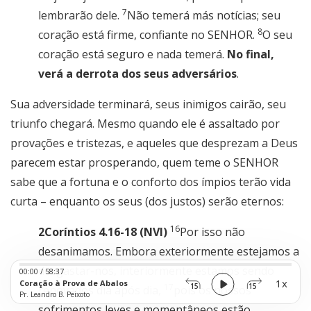
7
lembrarão dele.
Não temerá más notícias; seu
8
coração está firme, confiante no SENHOR.
O seu
coração está seguro e nada temerá.
No final,
verá a derrota dos seus adversários
.
Sua adversidade terminará, seus inimigos cairão, seu
triunfo chegará. Mesmo quando ele é assaltado por
provações e tristezas, e aqueles que desprezam a Deus
parecem estar prosperando, quem teme o SENHOR
sabe que a fortuna e o conforto dos ímpios terão vida
curta – enquanto os seus (dos justos) serão eternos:
16
2Coríntios 4.16-18 (NVI)
Por isso não
desanimamos. Embora exteriormente estejamos a
Audio
desgastar-nos, interiormente estamos sendo
00:00
/
58:37
Player
1x
Coração à Prova de Abalos
15
15
17
renovados dia após dia,
pois os nossos
Pr. Leandro B. Peixoto
sofrimentos leves e momentâneos estão