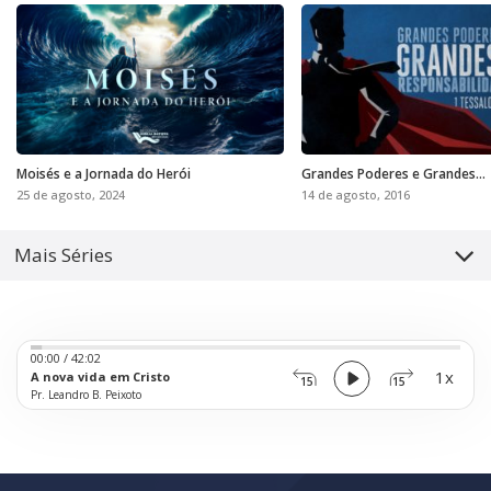
Moisés e a Jornada do Herói
Grandes Poderes e Grandes
Responsabilidades
25 de agosto, 2024
14 de agosto, 2016
Mais Séries
Audio
00:00
/
42:02
Player
1x
A nova vida em Cristo
15
15
Pr. Leandro B. Peixoto