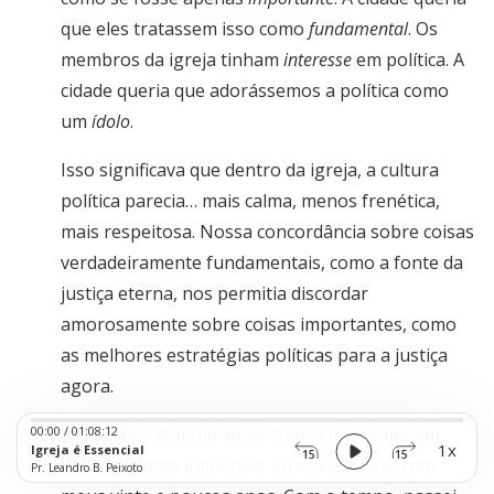
que eles tratassem isso como
fundamental
. Os
membros da igreja tinham
interesse
em política. A
cidade queria que adorássemos a política como
um
ídolo
.
Isso significava que dentro da igreja, a cultura
política parecia… mais calma, menos frenética,
mais respeitosa. Nossa concordância sobre coisas
verdadeiramente fundamentais, como a fonte da
justiça eterna, nos permitia discordar
amorosamente sobre coisas importantes, como
as melhores estratégias políticas para a justiça
agora.
Audio
00:00
/
01:08:12
As divisões demográficas tradicionais também
Player
1x
Igreja é Essencial
15
15
tinham menos influência. Eu era solteiro, com
Pr. Leandro B. Peixoto