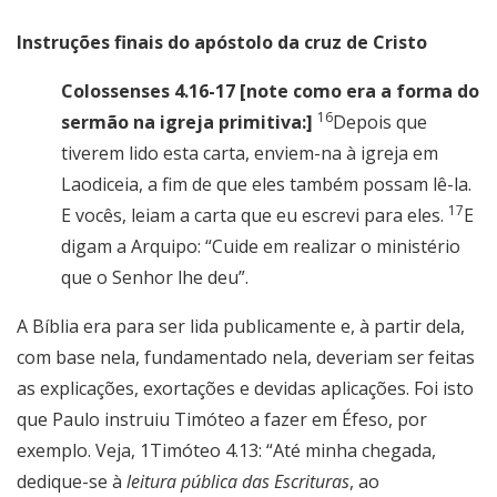
Instruções finais do apóstolo da cruz de Cristo
Colossenses 4.16-17 [note como era a forma do
16
sermão na igreja primitiva:]
Depois que
tiverem lido esta carta, enviem-na à igreja em
Laodiceia, a fim de que eles também possam lê-la.
17
E vocês, leiam a carta que eu escrevi para eles.
E
digam a Arquipo: “Cuide em realizar o ministério
que o Senhor lhe deu”.
A Bíblia era para ser lida publicamente e, à partir dela,
com base nela, fundamentado nela, deveriam ser feitas
as explicações, exortações e devidas aplicações. Foi isto
que Paulo instruiu Timóteo a fazer em Éfeso, por
exemplo. Veja, 1Timóteo 4.13: “Até minha chegada,
dedique-se à
leitura pública das Escrituras
, ao