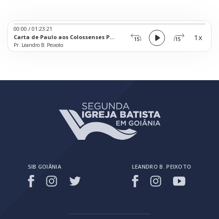
Audio
00:00
/
01:23:21
Player
1x
Carta de Paulo aos Colossenses Parte 2: Transformação
15
15
Pr. Leandro B. Peixoto
SIB GOIÂNIA
LEANDRO B. PEIXOTO