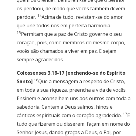
quem os ofender. Lembrem-se de que o Senhor
os perdoou, de modo que vocês também devem
14
perdoar.
Acima de tudo, revistam-se do amor
que une todos nós em perfeita harmonia.
15
Permitam que a paz de Cristo governe o seu
coração, pois, como membros do mesmo corpo,
vocês são chamados a viver em paz. E sejam
sempre agradecidos.
Colossenses 3.16-17 [enchendo-se do Espírito
16
Santo]
Que a mensagem a respeito de Cristo,
em toda a sua riqueza, preencha a vida de vocês.
Ensinem e aconselhem uns aos outros com toda a
sabedoria. Cantem a Deus salmos, hinos e
17
cânticos espirituais com o coração agradecido.
E
tudo que fizerem ou disserem, façam em nome do
Senhor Jesus, dando graças a Deus, o Pai, por