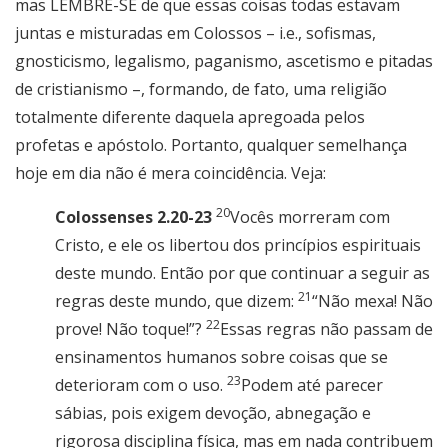
mas LEMBRE-SE de que essas coisas todas estavam
juntas e misturadas em Colossos – i.e., sofismas,
gnosticismo, legalismo, paganismo, ascetismo e pitadas
de cristianismo –, formando, de fato, uma religião
totalmente diferente daquela apregoada pelos
profetas e apóstolo. Portanto, qualquer semelhança
hoje em dia não é mera coincidência. Veja:
20
Colossenses 2.20-23
Vocês morreram com
Cristo, e ele os libertou dos princípios espirituais
deste mundo. Então por que continuar a seguir as
21
regras deste mundo, que dizem:
“Não mexa! Não
22
prove! Não toque!”?
Essas regras não passam de
ensinamentos humanos sobre coisas que se
23
deterioram com o uso.
Podem até parecer
sábias, pois exigem devoção, abnegação e
rigorosa disciplina física, mas em nada contribuem