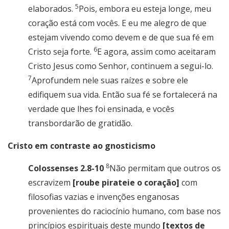
5
elaborados.
Pois, embora eu esteja longe, meu
coração está com vocês. E eu me alegro de que
estejam vivendo como devem e de que sua fé em
6
Cristo seja forte.
E agora, assim como aceitaram
Cristo Jesus como Senhor, continuem a segui-lo.
7
Aprofundem nele suas raízes e sobre ele
edifiquem sua vida. Então sua fé se fortalecerá na
verdade que lhes foi ensinada, e vocês
transbordarão de gratidão.
Cristo em contraste ao gnosticismo
8
Colossenses 2.8-10
Não permitam que outros os
escravizem
[roube pirateie o coração]
com
filosofias vazias e invenções enganosas
provenientes do raciocínio humano, com base nos
princípios espirituais deste mundo
[textos de