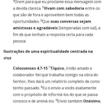
4
Orem para que eu proclame essa mensagem com
5
a devida clareza.
Vivam com sabedoria
entre os
que são de fora e aproveitem bem todas as
6
oportunidades.
Que
suas conversas sejam
amistosas e agradáveis
[temperadas com sal], a
fim de que tenham a resposta certa para cada
pessoa.
Ilustrações de uma espiritualidade centrada na
cruz
7
Colossenses 4.7-15
Tíquico
, irmão amado e
colaborador fiel que trabalha comigo na obra do
Senhor, lhes dará um relatório completo de como
8
tenho passado.
Eu o envio a vocês exatamente
com o propósito de informá-los do que se passa
9
conosco e de animá-los.
Envio também
Onésimo
,