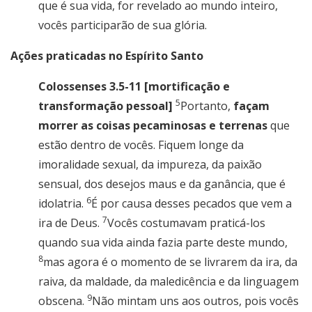
que é sua vida, for revelado ao mundo inteiro,
vocês participarão de sua glória.
Ações praticadas no Espírito Santo
Colossenses 3.5-11 [mortificação e
5
transformação pessoal]
Portanto,
façam
morrer as coisas pecaminosas e terrenas
que
estão dentro de vocês. Fiquem longe da
imoralidade sexual, da impureza, da paixão
sensual, dos desejos maus e da ganância, que é
6
idolatria.
É por causa desses pecados que vem a
7
ira de Deus.
Vocês costumavam praticá-los
quando sua vida ainda fazia parte deste mundo,
8
mas agora é o momento de se livrarem da ira, da
raiva, da maldade, da maledicência e da linguagem
9
obscena.
Não mintam uns aos outros, pois vocês