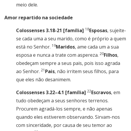
meio dele.
Amor repartido na sociedade
18
Colossenses 3.18-21 [família]
Esposas
, sujeite-
se cada uma a seu marido, como é próprio a quem
19
está no Senhor.
Maridos
, ame cada um a sua
20
esposa e nunca a trate com aspereza.
Filhos
,
obedeçam sempre a seus pais, pois isso agrada
21
ao Senhor.
Pais
, não irritem seus filhos, para
que eles não desanimem.
22
Colossenses 3.22–4.1 [família]
Escravos
, em
tudo obedeçam a seus senhores terrenos.
Procurem agradá-los sempre, e não apenas
quando eles estiverem observando. Sirvam-nos
com sinceridade, por causa de seu temor ao