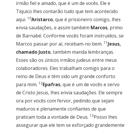
irmão fiel e amado, que é um de vocês. Ele e
Tíquico lhes contarão tudo que tem acontecido
10
aqui.
Aristarco
, que é prisioneiro comigo, lhes
envia saudações, e assim também
Marcos
, primo
de Barnabé. Conforme vocês foram instruídos, se
11
Marcos passar por aí, recebam-no bem.
Jesus,
chamado Justo
, também manda lembranças.
Esses são os únicos irmãos judeus entre meus
colaboradores. Eles trabalham comigo para o
reino de Deus e têm sido um grande conforto
12
para mim.
Epafras
, que é um de vocês e servo
de Cristo Jesus, lhes envia saudações. Ele sempre
ora por vocês com fervor, pedindo que sejam
maduros e plenamente confiantes de que
13
praticam toda a vontade de Deus.
Posso lhes
assegurar que ele tem se esforçado grandemente