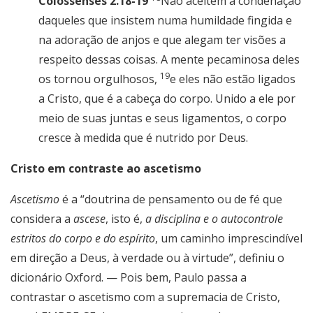
Colossenses 2.18-19
Não aceitem a condenação
daqueles que insistem numa humildade fingida e
na adoração de anjos e que alegam ter visões a
respeito dessas coisas. A mente pecaminosa deles
19
os tornou orgulhosos,
e eles não estão ligados
a Cristo, que é a cabeça do corpo. Unido a ele por
meio de suas juntas e seus ligamentos, o corpo
cresce à medida que é nutrido por Deus.
Cristo em contraste ao ascetismo
Ascetismo
é a “doutrina de pensamento ou de fé que
considera a
ascese
, isto é,
a disciplina e o autocontrole
estritos do corpo e do espírito
, um caminho imprescindível
em direção a Deus, à verdade ou à virtude”, definiu o
dicionário Oxford. — Pois bem, Paulo passa a
contrastar o ascetismo com a supremacia de Cristo,