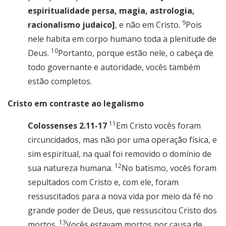
espiritualidade persa, magia, astrologia,
9
racionalismo judaico]
, e não em Cristo.
Pois
nele habita em corpo humano toda a plenitude de
10
Deus.
Portanto, porque estão nele, o cabeça de
todo governante e autoridade, vocês também
estão completos.
Cristo em contraste ao legalismo
11
Colossenses 2.11-17
Em Cristo vocês foram
circuncidados, mas não por uma operação física, e
sim espiritual, na qual foi removido o domínio de
12
sua natureza humana.
No batismo, vocês foram
sepultados com Cristo e, com ele, foram
ressuscitados para a nova vida por meio da fé no
grande poder de Deus, que ressuscitou Cristo dos
13
mortos.
Vocês estavam mortos por causa de