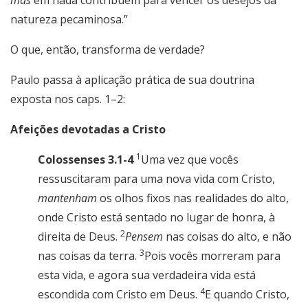
mas
em nada contribuem para vencer os desejos da
natureza pecaminosa.”
O que, então, transforma de verdade?
Paulo passa à aplicação prática de sua doutrina
exposta nos caps. 1–2:
Afeições devotadas a Cristo
1
Colossenses 3.1-4
Uma vez que vocês
ressuscitaram para uma nova vida com Cristo,
mantenham
os olhos fixos nas realidades do alto,
onde Cristo está sentado no lugar de honra, à
2
direita de Deus.
Pensem
nas coisas do alto, e não
3
nas coisas da terra.
Pois vocês morreram para
esta vida, e agora sua verdadeira vida está
4
escondida com Cristo em Deus.
E quando Cristo,