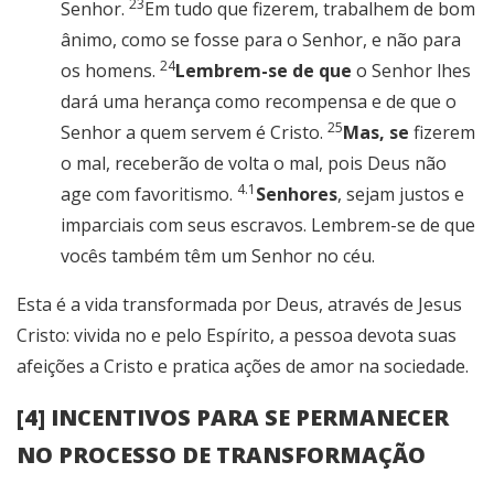
23
Senhor.
Em tudo que fizerem, trabalhem de bom
ânimo, como se fosse para o Senhor, e não para
24
os homens.
Lembrem-se de que
o Senhor lhes
dará uma herança como recompensa e de que o
25
Senhor a quem servem é Cristo.
Mas, se
fizerem
o mal, receberão de volta o mal, pois Deus não
4.1
age com favoritismo.
Senhores
, sejam justos e
imparciais com seus escravos. Lembrem-se de que
vocês também têm um Senhor no céu.
Esta é a vida transformada por Deus, através de Jesus
Cristo: vivida no e pelo Espírito, a pessoa devota suas
afeições a Cristo e pratica ações de amor na sociedade.
[4] INCENTIVOS PARA SE PERMANECER
NO PROCESSO DE TRANSFORMAÇÃO