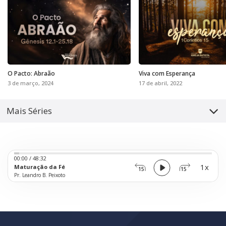
O Pacto: Abraão
Viva com Esperança
3 de março, 2024
17 de abril, 2022
Mais Séries
Audio
00:00
/
48:32
Player
1x
Maturação da Fé
15
15
Pr. Leandro B. Peixoto