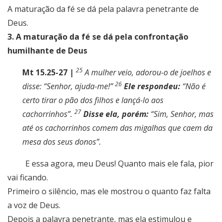
A maturação da fé se dá pela palavra penetrante de
Deus.
3. A maturação da fé se dá pela confrontação
humilhante de Deus
25
Mt 15.25-27 |
A mulher veio, adorou-o de joelhos e
26
disse: “Senhor, ajuda-me!”
Ele respondeu:
“Não é
certo tirar o pão dos filhos e lançá-lo aos
27
cachorrinhos”.
Disse ela, porém:
“Sim, Senhor, mas
até os cachorrinhos comem das migalhas que caem da
mesa dos seus donos”.
E essa agora, meu Deus! Quanto mais ele fala, pior
vai ficando.
Primeiro o silêncio, mas ele mostrou o quanto faz falta
a voz de Deus.
Depois a palavra penetrante, mas ela estimulou e