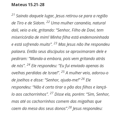
Mateus 15.21-28
21
Saindo daquele lugar, Jesus retirou-se para a região
22
de Tiro e de Sidom.
Uma mulher cananéia, natural
dali, veio a ele, gritando: “Senhor, Filho de Davi, tem
misericórdia de mim! Minha filha está endemoninhada
23
e está sofrendo muito”.
Mas Jesus não lhe respondeu
palavra. Então seus discípulos se aproximaram dele e
pediram: “Manda-a embora, pois vem gritando atrás
24
de nós”.
Ele respondeu: “Eu fui enviado apenas às
25
ovelhas perdidas de Israel”.
A mulher veio, adorou-o
26
de joelhos e disse: “Senhor, ajuda-me!”
Ele
respondeu: “Não é certo tirar o pão dos filhos e lançá-
27
lo aos cachorrinhos”.
Disse ela, porém: “Sim, Senhor,
mas até os cachorrinhos comem das migalhas que
28
caem da mesa dos seus donos”.
Jesus respondeu: