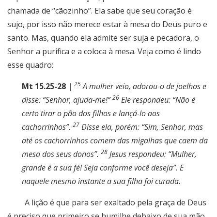
chamada de “cãozinho”. Ela sabe que seu coração é
sujo, por isso não merece estar à mesa do Deus puro e
santo. Mas, quando ela admite ser suja e pecadora, o
Senhor a purifica e a coloca à mesa. Veja como é lindo
esse quadro:
25
Mt 15.25-28 |
A mulher veio, adorou-o de joelhos e
26
disse: “Senhor, ajuda-me!”
Ele respondeu: “Não é
certo tirar o pão dos filhos e lançá-lo aos
27
cachorrinhos”.
Disse ela, porém: “Sim, Senhor, mas
até os cachorrinhos comem das migalhas que caem da
28
mesa dos seus donos”.
Jesus respondeu: “Mulher,
grande é a sua fé! Seja conforme você deseja”. E
naquele mesmo instante a sua filha foi curada.
A lição é que para ser exaltado pela graça de Deus
é preciso que primeiro se humilhe debaixo de sua mão