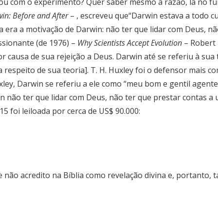
rou com o experimento? Quer saber mesmo a razão, lá no fun
in: Before and After
– , escreveu que“Darwin estava a todo c
a era a motivação de Darwin: não ter que lidar com Deus, n
ssionante (de 1976) –
Why Scientists Accept Evolution
– Robert 
or causa de sua rejeição a Deus. Darwin até se referiu à sua
 a respeito de sua teoria]. T. H. Huxley foi o defensor mais
xley, Darwin se referiu a ele como “meu bom e gentil agent
in não ter que lidar com Deus, não ter que prestar contas a
 foi leiloada por cerca de US$ 90.000:
 não acredito na Bíblia como revelação divina e, portanto, 