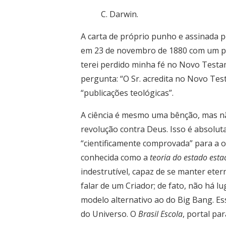
C. Darwin.
A carta de próprio punho e assinada
em 23 de novembro de 1880 com um pedi
terei perdido minha fé no Novo Testa
pergunta: “O Sr. acredita no Novo Te
“publicações teológicas”.
A ciência é mesmo uma bênção, mas não 
revolução contra Deus. Isso é absolu
“cientificamente comprovada” para a o
conhecida como a
teoria do estado esta
indestrutível, capaz de se manter eter
falar de um Criador; de fato, não há l
modelo alternativo ao do Big Bang. Es
do Universo. O
Brasil Escola
, portal pa