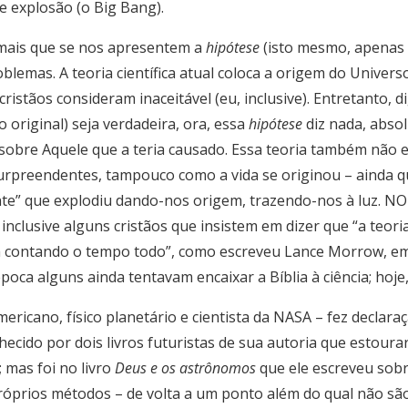
 explosão (o Big Bang).
ais que se nos apresentem a
hipótese
(isto mesmo, apenas
oblemas. A teoria científica atual coloca a origem do Unive
 cristãos consideram inaceitável (eu, inclusive). Entretanto,
 original) seja verdadeira, ora, essa
hipótese
diz nada, abso
obre Aquele que a teria causado. Essa teoria também não e
rpreendentes, tampouco como a vida se originou – ainda q
te” que explodiu dando-nos origem, trazendo-nos à luz. NO
 inclusive alguns cristãos que insistem em dizer que “a teor
 contando o tempo todo”, como escreveu Lance Morrow, em 
oca alguns ainda tentavam encaixar a Bíblia à ciência; hoje,
ericano, físico planetário e cientista da NASA – fez declar
nhecido por dois livros futuristas de sua autoria que estou
; mas foi no livro
Deus e os astrônomos
que ele escreveu sobr
próprios métodos – de volta a um ponto além do qual não sã