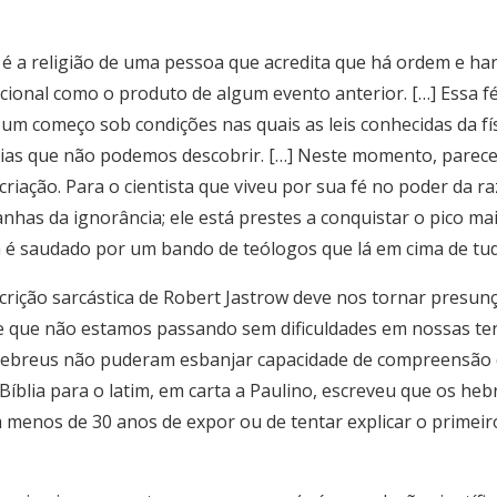
a; é a religião de uma pessoa que acredita que há ordem e 
ional como o produto de algum evento anterior. […] Essa fé r
m começo sob condições nas quais as leis conhecidas da fí
cias que não podemos descobrir. […] Neste momento, parece 
 criação. Para o cientista que viveu por sua fé no poder da 
has da ignorância; ele está prestes a conquistar o pico mai
ta é saudado por um bando de teólogos que lá em cima de tu
crição sarcástica de Robert Jastrow deve nos tornar presun
 que não estamos passando sem dificuldades em nossas ten
ebreus não puderam esbanjar capacidade de compreensão da
 Bíblia para o latim, em carta a Paulino, escreveu que os heb
menos de 30 anos de expor ou de tentar explicar o primeiro