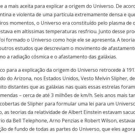
e a mais aceita para explicar a origem do Universo. De aco
entina e violenta de uma partícula extremamente densa e qu
ros momentos, o Universo era constituído pelo plasma de 
estava em altíssimas temperaturas resfriou. Junto desse pro
oi formado o Universo como hoje ele se apresenta. A teoria
 outros estudos que descreviam o movimento de afastamento
o a radiação cósmica e o afastamento das galáxias.
ico para a explicação da origem do Universo retrocede à 1
ado do Arizona, nos Estados Unidos, Vesto Melvin Slipher, d
uito distantes que as galáxias nas quais essas estrelas for
mendas – cerca de até 3 milhões de km/h. Seis anos mais t
cobertas de Slipher para formular uma lei para um Univers
 as teorias da relatividade de Albert Einstein estavam sac
ório da Bell Telephone, Arno Penzias e Robert Wilson, esta
ção de fundo de todas as partes do Universo, que eles agora