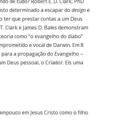
do de tudo? Robert E. D. Clark, PhD
usto determinado a escapar do
design
e
ão ter que prestar contas a um Deus
T. Clark e James D. Bales demonstram
 teoria como “o evangelho do diabo”
 comprometido e vocal de Darwin. Em 8
e para a propagação do Evangelho –
 um Deus pessoal, o Criador. Eis uma
tampouco em Jesus Cristo como o filho