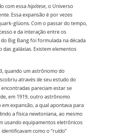
rdo com essa
hipótese
, o Universo
ente. Essa expansão é por vezes
quark-glúons. Com o passar do tempo,
cesso e da interação entre os
 do Big Bang foi formulada na década
 das galáxias. Existem elementos
913, quando um astrônomo do
escobriu através de seu estudo do
am encontradas pareciam estar se
arde, em 1919, outro astrônomo
o em expansão, a qual apontava para
udindo a física newtoniana, ao mesmo
vam usando equipamentos eletrônicos
 identificavam como o “ruído”