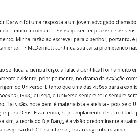
 por Darwin foi uma resposta a um jovem advogado chamad
do muito incomum: “…Se eu quiser ter prazer de ler seus li
mento. Minha razão ao escrever para o senhor, portanto, é 
stamento….”? McDermott continua sua carta prometendo não
se iluda: a ciência [digo, a falácia científica] foi há mui
tamente evidente, principalmente, no drama da
evolução
como 
rigem do Universo. É tanto que uma das visões para a explic
cionário
(1948); ou seja, o Universo sempre foi e sempre ser
no. Tal visão, note bem, é materialista e ateísta – pois se o
ugar para Deus. Essa teoria, hoje amplamente desacreditada 
sa sim, a teoria do Big Bang, é a visão predominante atualm
ra pesquisa do UOL na internet, traz o seguinte resumo: