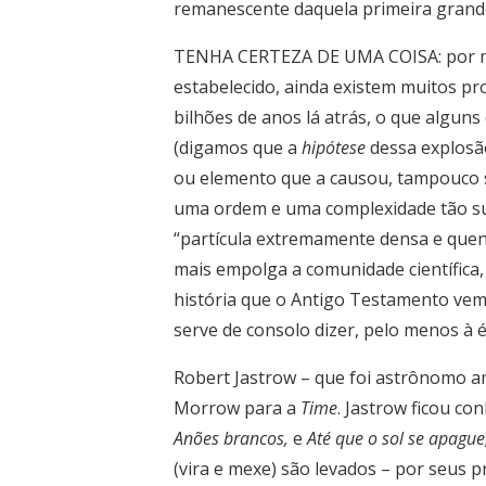
remanescente daquela primeira grande
TENHA CERTEZA DE UMA COISA: por m
estabelecido, ainda existem muitos pr
bilhões de anos lá atrás, o que alguns
(digamos que a
hipótese
dessa explosão
ou elemento que a causou, tampouco s
uma ordem e uma complexidade tão su
“partícula extremamente densa e quen
mais empolga a comunidade científica,
história que o Antigo Testamento vem
serve de consolo dizer, pelo menos à ép
Robert Jastrow – que foi astrônomo am
Morrow para a
Time
. Jastrow ficou co
Anões brancos,
e
Até que o sol se apague
(vira e mexe) são levados – por seus 