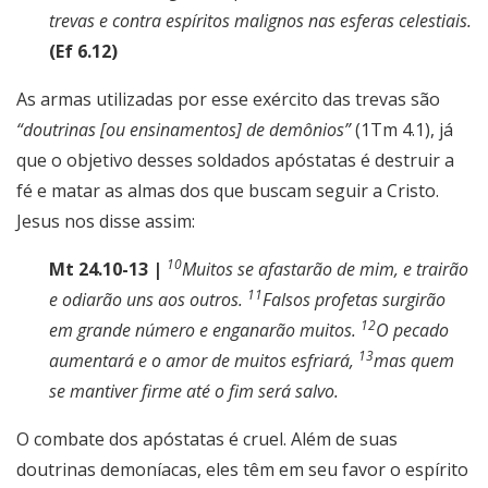
trevas e contra espíritos malignos nas esferas celestiais.
(Ef 6.12)
As armas utilizadas por esse exército das trevas são
“doutrinas [ou ensinamentos] de demônios”
(1Tm 4.1), já
que o objetivo desses soldados apóstatas é destruir a
fé e matar as almas dos que buscam seguir a Cristo.
Jesus nos disse assim:
10
Mt 24.10-13 |
Muitos se afastarão de mim, e trairão
11
e odiarão uns aos outros.
Falsos profetas surgirão
12
em grande número e enganarão muitos.
O pecado
13
aumentará e o amor de muitos esfriará,
mas quem
se mantiver firme até o fim será salvo.
O combate dos apóstatas é cruel. Além de suas
doutrinas demoníacas, eles têm em seu favor o espírito