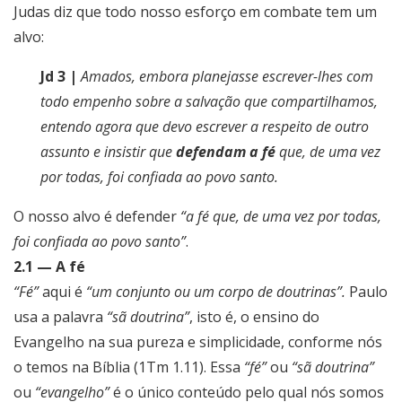
Judas diz que todo nosso esforço em combate tem um
alvo:
Jd 3 |
Amados, embora planejasse escrever-lhes com
todo empenho sobre a salvação que compartilhamos,
entendo agora que devo escrever a respeito de outro
assunto e insistir que
defendam a fé
que, de uma vez
por todas, foi confiada ao povo santo.
O nosso alvo é defender
“a fé que, de uma vez por todas,
foi confiada ao povo santo”
.
2.1 — A fé
“Fé”
aqui é
“um conjunto ou um corpo de doutrinas”.
Paulo
usa a palavra
“sã doutrina”
, isto é, o ensino do
Evangelho na sua pureza e simplicidade, conforme nós
o temos na Bíblia (1Tm 1.11). Essa
“fé”
ou
“sã doutrina”
ou
“evangelho”
é o único conteúdo pelo qual nós somos