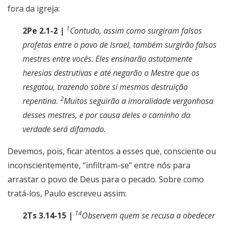
fora da igreja:
1
2Pe 2.1-2 |
Contudo, assim como surgiram falsos
profetas entre o povo de Israel, também surgirão falsos
mestres entre vocês. Eles ensinarão astutamente
heresias destrutivas e até negarão o Mestre que os
resgatou, trazendo sobre si mesmos destruição
2
repentina.
Muitos seguirão a imoralidade vergonhosa
desses mestres, e por causa deles o caminho da
verdade será difamado.
Devemos, pois, ficar atentos a esses que, consciente ou
inconscientemente, “infiltram-se” entre nós para
arrastar o povo de Deus para o pecado. Sobre como
tratá-los, Paulo escreveu assim:
14
2Ts 3.14-15 |
Observem quem se recusa a obedecer