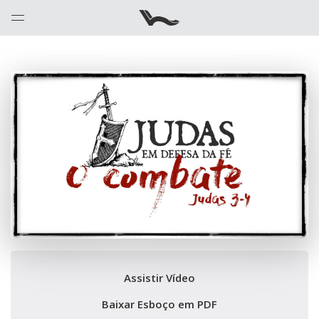
Assistir Vídeo
Baixar Esboço em PDF