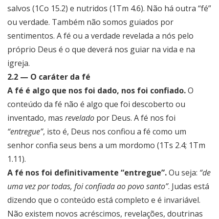
salvos (1Co 15.2) e nutridos (1Tm 4.6). Não há outra “fé”
ou verdade. Também não somos guiados por
sentimentos. A fé ou a verdade revelada a nós pelo
próprio Deus é o que deverá nos guiar na vida e na
igreja.
2.2 — O caráter da fé
A fé é algo que nos foi dado, nos foi confiado.
O
conteúdo da fé não é algo que foi descoberto ou
inventado, mas
revelado
por Deus. A fé nos foi
“entregue”
, isto é, Deus nos confiou a fé como um
senhor confia seus bens a um mordomo (1Ts 2.4; 1Tm
1.11).
A fé nos foi definitivamente “entregue”.
Ou seja:
“de
uma vez por todas, foi confiada ao povo santo”
. Judas está
dizendo que o conteúdo está completo e é invariável.
Não existem novos acréscimos, revelações, doutrinas