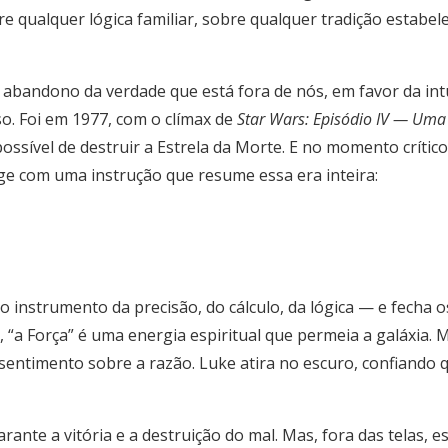
re qualquer lógica familiar, sobre qualquer tradição estabele
 abandono da verdade que está fora de nós, em favor da intui
o. Foi em 1977, com o clímax de
Star Wars: Episódio IV — Um
ossível de destruir a Estrela da Morte. E no momento críti
rge com uma instrução que resume essa era inteira:
 instrumento da precisão, do cálculo, da lógica — e fecha o
e, “a Força” é uma energia espiritual que permeia a galáxia. M
entimento sobre a razão. Luke atira no escuro, confiando q
rante a vitória e a destruição do mal. Mas, fora das telas, 