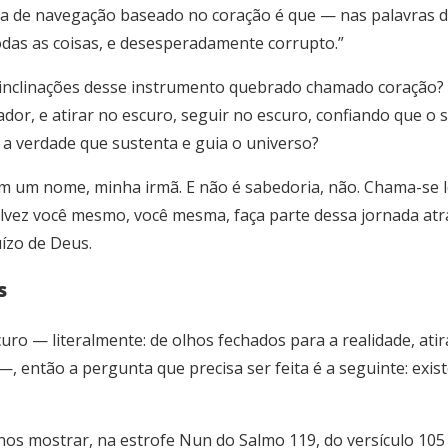
a de navegação baseado no coração é que — nas palavras d
odas as coisas, e desesperadamente corrupto.”
inclinações desse instrumento quebrado chamado coração? 
iador, e atirar no escuro, seguir no escuro, confiando que o 
m a verdade que sustenta e guia o universo?
m um nome, minha irmã. E não é sabedoria, não. Chama-se l
lvez você mesmo, você mesma, faça parte dessa jornada atr
uízo de Deus.
s
ro — literalmente: de olhos fechados para a realidade, at
 então a pergunta que precisa ser feita é a seguinte: exist
 nos mostrar, na estrofe Nun do Salmo 119, do versículo 105 a