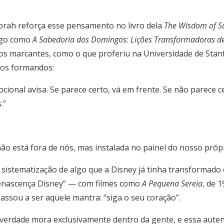
 Oprah reforça esse pensamento no livro dela
The Wisdom of Su
lgo como
A Sabedoria dos Domingos: Lições Transformadoras d
os marcantes, como o que proferiu na Universidade de Stan
aos formandos:
onal avisa. Se parece certo, vá em frente. Se não parece cert
.”
não está fora de nós, mas instalada no painel do nosso próp
a sistematização de algo que a Disney já tinha transformado
Renascença Disney” — com filmes como
A Pequena Sereia
, de 
passou a ser aquele mantra: “siga o seu coração”.
erdade mora exclusivamente dentro da gente, e essa auten