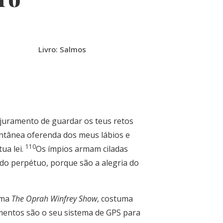
Livro: Salmos
o juramento de guardar os teus retos
ntânea oferenda dos meus lábios e
110
ua lei.
Os ímpios armam ciladas
do perpétuo, porque são a alegria do
ama
The Oprah Winfrey Show
, costuma
imentos são o seu sistema de GPS para