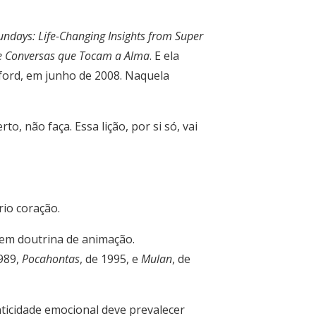
ndays: Life-Changing Insights from Super
e Conversas que Tocam a Alma
. E ela
ford, em junho de 2008. Naquela
o, não faça. Essa lição, por si só, vai
rio coração.
 em doutrina de animação.
1989,
Pocahontas
, de 1995, e
Mulan
, de
ticidade emocional deve prevalecer