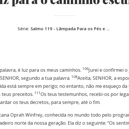
Série:
Salmo 119 - Lâmpada Para os Pés e Luz Para o Caminho
106
palavra, é luz para os meus caminhos.
Jurei e confirmei 
108
me, SENHOR, segundo a tua palavra.
Aceita, SENHOR, a espo
ida está sempre em perigo; no entanto, não me esqueço da t
111
 teus preceitos.
Os teus testemunhos, recebi-os por lega
ardar os teus decretos, para sempre, até o fim.
icana Oprah Winfrey, conhecida no mundo todo pelo progr
adeiro norte da nossa geração. Ela diz o seguinte: “Os sent