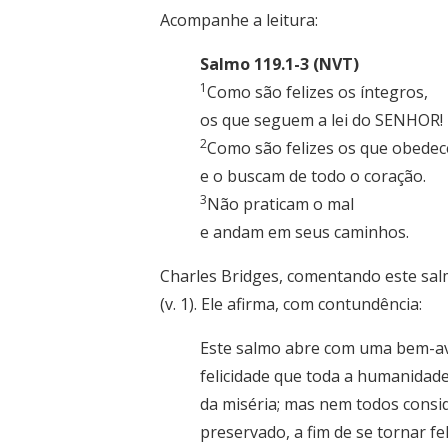
Acompanhe a leitura:
Salmo 119.1-3 (NVT)
1
Como são felizes os íntegros,
os que seguem a lei do SENHOR!
2
Como são felizes os que obedec
e o buscam de todo o coração.
3
Não praticam o mal
e andam em seus caminhos.
Charles Bridges, comentando este salm
(v. 1). Ele afirma, com contundência:
Este salmo abre com uma bem-av
felicidade que toda a humanidade
da miséria; mas nem todos consid
preservado, a fim de se tornar f