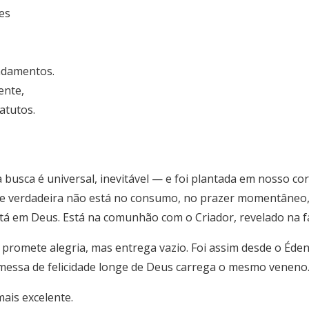
es
ndamentos.
ente,
atutos.
a busca é universal, inevitável — e foi plantada em nosso c
de verdadeira não está no consumo, no prazer momentâneo,
stá em Deus. Está na comunhão com o Criador, revelado na fa
 promete alegria, mas entrega vazio. Foi assim desde o Éden
omessa de felicidade longe de Deus carrega o mesmo veneno
ais excelente.