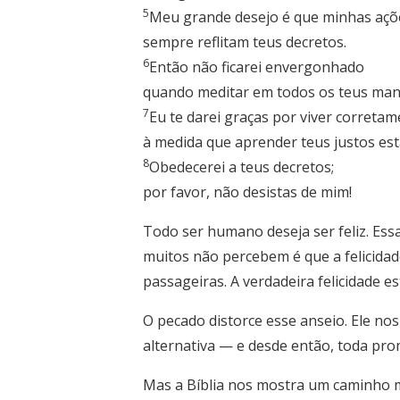
5
Meu grande desejo é que minhas açõ
sempre reflitam teus decretos.
6
Então não ficarei envergonhado
quando meditar em todos os teus ma
7
Eu te darei graças por viver corretam
à medida que aprender teus justos est
8
Obedecerei a teus decretos;
por favor, não desistas de mim!
Todo ser humano deseja ser feliz. Ess
muitos não percebem é que a felicida
passageiras. A verdadeira felicidade e
O pecado distorce esse anseio. Ele nos
alternativa — e desde então, toda pr
Mas a Bíblia nos mostra um caminho m