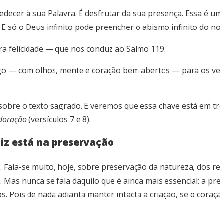
bedecer à sua Palavra. É desfrutar da sua presença. Essa é 
 E só o Deus infinito pode preencher o abismo infinito do n
ra felicidade — que nos conduz ao Salmo 119.
o — com olhos, mente e coração bem abertos — para os versí
obre o texto sagrado. E veremos que essa chave está em tr
doração
(versículos 7 e 8).
liz está na preservação
. Fala-se muito, hoje, sobre preservação da natureza, dos re
lor. Mas nunca se fala daquilo que é ainda mais essencial: a
. Pois de nada adianta manter intacta a criação, se o coraç