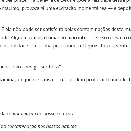
he der prazer”, a palavra de Deus expõe a falsidade dessa p
 No máximo, provocará uma excitação momentânea — e depois 
 E ela não pode ser satisfeita pelas contaminações deste 
vado. Alguém começa fumando maconha — e isso o leva à coca
 imoralidade — e acaba praticando-a. Depois, talvez, venha
e eu não consigo ser feliz?”
ntaminação que ele causa — não podem produzir felicidade. 
 da
contaminação no nosso coração
.
s da
contaminação nos nossos hábitos
.