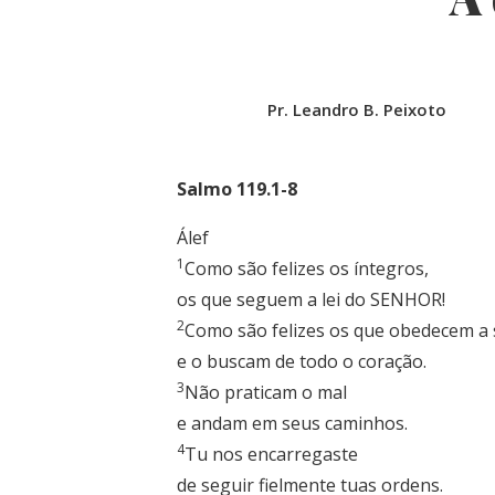
Pr. Leandro B. Peixoto
Salmo 119.1-8
Álef
1
Como são felizes os íntegros,
os que seguem a lei do SENHOR!
2
Como são felizes os que obedecem a 
e o buscam de todo o coração.
3
Não praticam o mal
e andam em seus caminhos.
4
Tu nos encarregaste
de seguir fielmente tuas ordens.