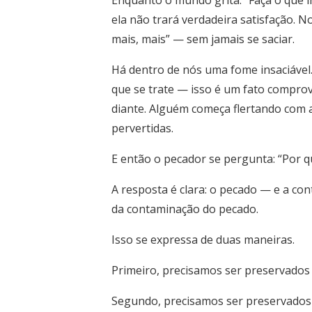
Enquanto o mundo grita: “Faça o que l
ela não trará verdadeira satisfação.
mais, mais” — sem jamais se saciar.
Há dentro de nós uma fome insaciável.
que se trate — isso é um fato compro
diante. Alguém começa flertando com a
pervertidas.
E então o pecador se pergunta: “Por qu
A resposta é clara: o pecado — e a co
da contaminação do pecado.
Isso se expressa de duas maneiras.
Primeiro, precisamos ser preservados
Segundo, precisamos ser preservado