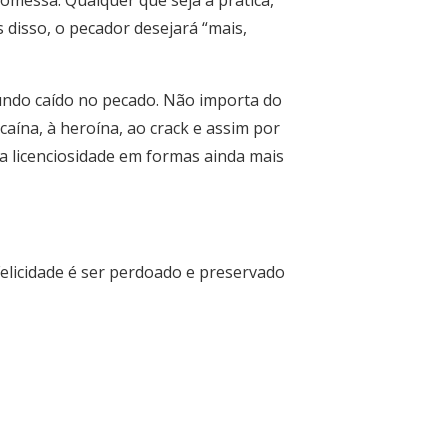
romessa. Qualquer que seja a prática,
disso, o pecador desejará “mais,
mundo caído no pecado. Não importa do
ína, à heroína, ao crack e assim por
 a licenciosidade em formas ainda mais
Felicidade é ser perdoado e preservado