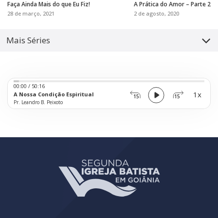
Faça Ainda Mais do que Eu Fiz!
A Prática do Amor – Parte 2
28 de março, 2021
2 de agosto, 2020
Mais Séries
Audio
00:00
/
50:16
Player
1x
A Nossa Condição Espiritual
15
15
Pr. Leandro B. Peixoto