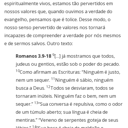
espiritualmente vivos, estamos tão pervertidos em
nossos valores que, quando ouvimos a verdade do
evangelho, pensamos que é tolice. Desse modo, o
nosso senso pervertido de valores nos tornará
incapazes de compreender a verdade por nós mesmos
e de sermos salvos. Outro texto:
9
Romanos 3.9-18
[…] já mostramos que todos,
judeus ou gentios, estão sob o poder do pecado.
10
Como afirmam as Escrituras: “Ninguém é justo,
11
nem um sequer.
Ninguém é sábio, ninguém
12
busca a Deus.
Todos se desviaram, todos se
tornaram inúteis. Ninguém faz o bem, nem um
13
sequer.”
“Sua conversa é repulsiva, como o odor
de um túmulo aberto; sua língua é cheia de
mentiras.” “Veneno de serpentes goteja de seus
14