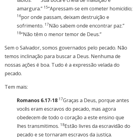
lábios.”
“Sua boca é cheia de maldição e
15
amargura.”
“Apressam-se em cometer homicídio;
16
por onde passam, deixam destruição e
17
sofrimento.
Não sabem onde encontrar paz.”
18
“Não têm o menor temor de Deus.”
Sem o Salvador, somos governados pelo pecado. Não
temos inclinação para buscar a Deus. Nenhuma de
nossas ações é boa. Tudo é a expressão velada do
pecado.
Tem mais:
17
Romanos 6.17-18
Graças a Deus, porque antes
vocês eram escravos do pecado, mas agora
obedecem de todo o coração a este ensino que
18
lhes transmitimos.
Estão livres da escravidão do
pecado e se tornaram escravos da justiça.