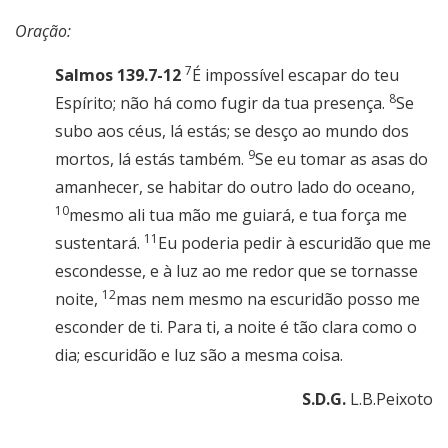
Oração:
7
Salmos 139.7-12
É impossível escapar do teu
8
Espírito; não há como fugir da tua presença.
Se
subo aos céus, lá estás; se desço ao mundo dos
9
mortos, lá estás também.
Se eu tomar as asas do
amanhecer, se habitar do outro lado do oceano,
10
mesmo ali tua mão me guiará, e tua força me
11
sustentará.
Eu poderia pedir à escuridão que me
escondesse, e à luz ao me redor que se tornasse
12
noite,
mas nem mesmo na escuridão posso me
esconder de ti. Para ti, a noite é tão clara como o
dia; escuridão e luz são a mesma coisa.
S.D.G.
L.B.Peixoto