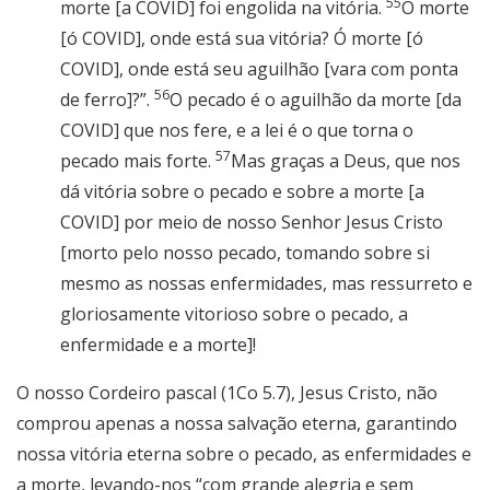
55
morte [a COVID] foi engolida na vitória.
Ó morte
[ó COVID], onde está sua vitória? Ó morte [ó
COVID], onde está seu aguilhão [vara com ponta
56
de ferro]?”.
O pecado é o aguilhão da morte [da
COVID] que nos fere, e a lei é o que torna o
57
pecado mais forte.
Mas graças a Deus, que nos
dá vitória sobre o pecado e sobre a morte [a
COVID] por meio de nosso Senhor Jesus Cristo
[morto pelo nosso pecado, tomando sobre si
mesmo as nossas enfermidades, mas ressurreto e
gloriosamente vitorioso sobre o pecado, a
enfermidade e a morte]!
O nosso Cordeiro pascal (1Co 5.7), Jesus Cristo, não
comprou apenas a nossa salvação eterna, garantindo
nossa vitória eterna sobre o pecado, as enfermidades e
a morte, levando-nos “com grande alegria e sem