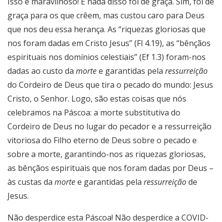
Isso é maravilhoso! E nada disso foi de graça. Sim, foi de
graça para os que crêem, mas custou caro para Deus
que nos deu essa herança. As “riquezas gloriosas que
nos foram dadas em Cristo Jesus” (Fl 4.19), as “bênçãos
espirituais nos domínios celestiais” (Ef 1.3) foram-nos
dadas ao custo da
morte
e garantidas pela
ressurreição
do Cordeiro de Deus que tira o pecado do mundo: Jesus
Cristo, o Senhor. Logo, são estas coisas que nós
celebramos na Páscoa: a morte substitutiva do
Cordeiro de Deus no lugar do pecador e a ressurreição
vitoriosa do Filho eterno de Deus sobre o pecado e
sobre a morte, garantindo-nos as riquezas gloriosas,
as bênçãos espirituais que nos foram dadas por Deus –
às custas da
morte
e garantidas pela
ressurreição
de
Jesus.
Não desperdice esta Páscoa! Não desperdice a COVID-