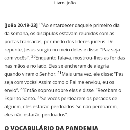
Livro: João
19
[João 20.19-23]
Ao entardecer daquele primeiro dia
da semana, os discípulos estavam reunidos com as
portas trancadas, por medo dos líderes judeus. De
repente, Jesus surgiu no meio deles e disse: “Paz seja
20
com vocês!”.
Enquanto falava, mostrou-lhes as feridas
nas mãos e no lado. Eles se encheram de alegria
21
quando viram o Senhor.
Mais uma vez, ele disse: “Paz
seja com vocês! Assim como o Pai me enviou, eu os
22
envio”.
Então soprou sobre eles e disse: “Recebam o
23
Espírito Santo.
Se vocês perdoarem os pecados de
alguém, eles estarão perdoados. Se não perdoarem,
eles não ­estarão perdoados”.
O VOCABULÁRIO DA PANDEMIA