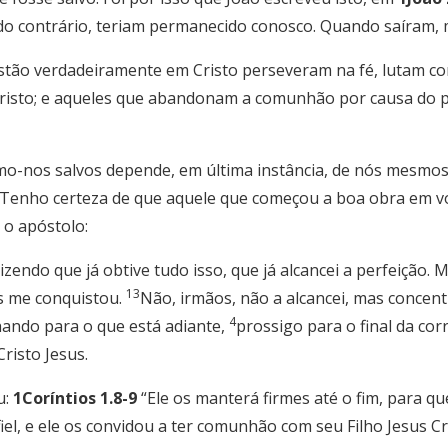
do contrário, teriam permanecido conosco. Quando saíram,
ão verdadeiramente em Cristo perseveram na fé, lutam co
risto; e aqueles que abandonam a comunhão por causa do p
os salvos depende, em última instância, de nós mesmos,
Tenho certeza de que aquele que começou a boa obra em voc
 o apóstolo:
zendo que já obtive tudo isso, que já alcancei a perfeição. 
13
us me conquistou.
Não, irmãos, não a alcancei, mas concent
4
ando para o que está adiante,
prossigo para o final da corr
risto Jesus.
u:
1Coríntios 1.8-9
“Ele os manterá firmes até o fim, para que
iel, e ele os convidou a ter comunhão com seu Filho Jesus Cr