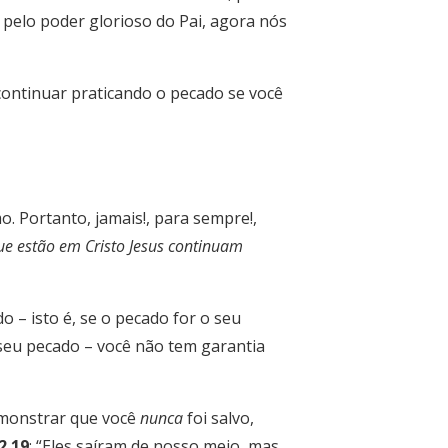
 pelo poder glorioso do Pai, agora nós
ontinuar praticando o pecado se você
. Portanto, jamais!, para sempre!,
ue estão em Cristo Jesus continuam
– isto é, se o pecado for o seu
 seu pecado – você não tem garantia
emonstrar que você
nunca
foi salvo,
2.19
: “Eles saíram de nosso meio, mas,