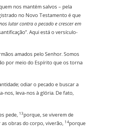
quem nos mantém salvos – pela
gistrado no Novo Testamento é que
os lutar contra o pecado e crescer em
ntificação”. Aqui está o versículo-
 irmãos amados pelo Senhor. Somos
o por meio do Espírito que os torna
antidade; odiar o pecado e buscar a
-nos, leva-nos à glória. De fato,
13
es pede,
porque, se viverem de
14
r as obras do corpo, viverão,
porque