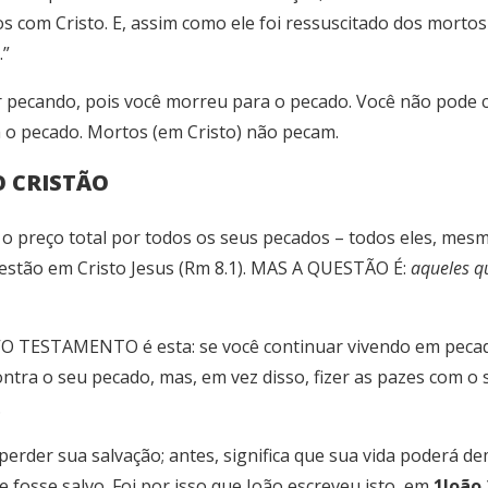
com Cristo. E, assim como ele foi ressuscitado dos mortos
.”
pecando, pois você morreu para o pecado. Você não pode c
 o pecado. Mortos (em Cristo) não pecam.
O CRISTÃO
 preço total por todos os seus pecados – todos eles, mesmo
stão em Cristo Jesus (Rm 8.1). MAS A QUESTÃO É:
aqueles q
 TESTAMENTO é esta: se você continuar vivendo em pecado 
ontra o seu pecado, mas, em vez disso, fizer as pazes com o
.
erder sua salvação; antes, significa que sua vida poderá d
osse salvo. Foi por isso que João escreveu isto, em
1João 