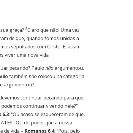
2
 sua graça?
Claro que não! Uma vez
ram de que, quando fomos unidos a
mos sepultados com Cristo. E, assim
s viver uma nova vida.
nuar pecando? Paulo
não
argumentou,
 Paulo também
não
colocou na categoria
ele argumentou?
, devemos continuar pecando para que
 podemos continuar vivendo nele?”
 6.3
: “Ou acaso se esqueceram de que,
O ATESTOU do poder que a nossa
e de vida –
Romanos 6.4
: “Pois, pelo