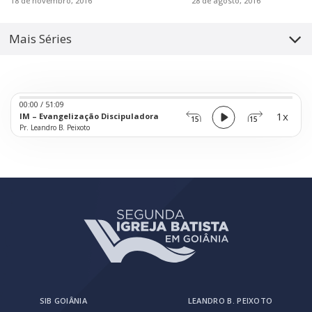
18 de novembro, 2016
28 de agosto, 2016
Mais Séries
Audio
00:00
/
51:09
Player
1x
IM – Evangelização Discipuladora
15
15
Pr. Leandro B. Peixoto
SIB GOIÂNIA
LEANDRO B. PEIXOTO