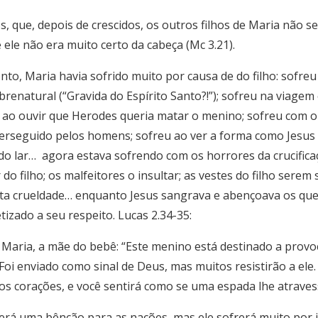
, que, depois de crescidos, os outros filhos de Maria não
 ele não era muito certo da cabeça (Mc 3.21).
nto, Maria havia sofrido muito por causa de do filho: sofre
renatural (“Gravida do Espírito Santo?!”); sofreu na viagem 
 ao ouvir que Herodes queria matar o menino; sofreu com o 
 perseguido pelos homens; sofreu ao ver a forma como Jesus
 do lar…
agora estava sofrendo com os horrores da crucific
o filho; os malfeitores o insultar; as vestes do filho serem
nta crueldade… enquanto Jesus sangrava e abençoava os que 
tizado a seu respeito. Lucas 2.34-35:
Maria, a mãe do bebê: “Este menino está destinado a provo
oi enviado como sinal de Deus, mas muitos resistirão a ele
 corações, e você sentirá como se uma espada lhe atraves
será uma bênção para as nações, mas ele sofrerá muito por is