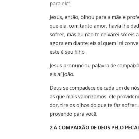
para ele”.
Jesus, então, olhou para a mãe e pro
que ela, com tanto amor, havia lhe dado
sofrer, mas eu não te deixarei só: ei
agora em diante; eis aí quem irá conver
este é seu filho.
Jesus pronunciou palavra de compaixão:
eis aí João.
Deus se compadece de cada um de nós: 
as que mais valorizamos, ele providenci
dor, tire os olhos do que te faz sofr
provendo para você.
2 A COMPAIXÃO DE DEUS PELO PEC