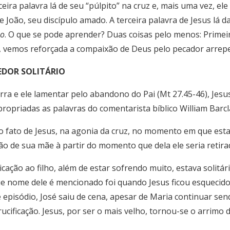
ceira palavra lá de seu “púlpito” na cruz e, mais uma vez, e
 João, seu discípulo amado. A terceira palavra de Jesus lá da
ão
. O que se pode aprender? Duas coisas pelo menos: Prime
o, vemos reforçada a compaixão de Deus pelo pecador arrep
EDOR SOLITÁRIO
erra e ele lamentar pelo abandono do Pai (Mt 27.45-46), Je
ropriadas as palavras do comentarista bíblico William Barcl
o fato de Jesus, na agonia da cruz, no momento em que est
dão de sua mãe à partir do momento que dela ele seria retira
cação ao filho, além de estar sofrendo muito, estava solitári
que nome dele é mencionado foi quando Jesus ficou esquecid
le episódio, José saiu de cena, apesar de Maria continuar s
 crucificação. Jesus, por ser o mais velho, tornou-se o arrim