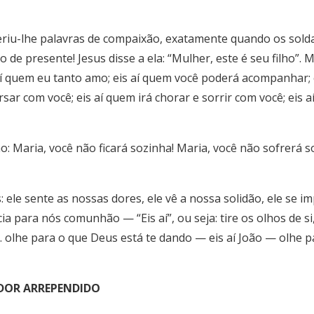
feriu-lhe palavras de compaixão, exatamente quando os sold
 de presente! Jesus disse a ela: “Mulher, este é seu filho”. M
s aí quem eu tanto amo; eis aí quem você poderá acompanhar;
sar com você; eis aí quem irá chorar e sorrir com você; eis aí
 Maria, você não ficará sozinha! Maria, você não sofrerá sozi
ele sente as nossas dores, ele vê a nossa solidão, ele se 
a para nós comunhão — “Eis aí”, ou seja: tire os olhos de si, 
er… olhe para o que Deus está te dando — eis aí João — olhe
ADOR ARREPENDIDO