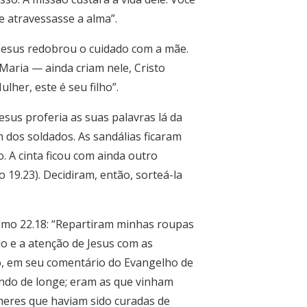
e atravessasse a alma”.
 Jesus redobrou o cuidado com a mãe.
Maria — ainda criam nele, Cristo
lher, este é seu filho”.
sus proferia as suas palavras lá da
m dos soldados. As sandálias ficaram
 A cinta ficou com ainda outro
o 19.23). Decidiram, então, sorteá-la
lmo 22.18: “Repartiram minhas roupas
do e a atenção de Jesus com as
, em seu comentário do Evangelho de
ando de longe; eram as que vinham
lheres que haviam sido curadas de