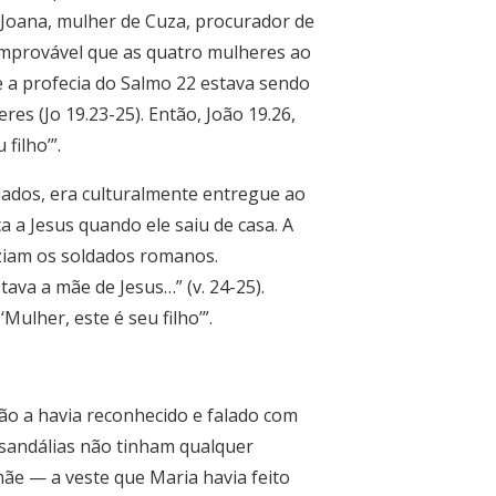
 Joana, mulher de Cuza, procurador de
improvável que as quatro mulheres ao
e a profecia do Salmo 22 estava sendo
es (Jo 19.23-25). Então, João 19.26,
filho’”.
dados, era culturalmente entregue ao
a a Jesus quando ele saiu de casa. A
aziam os soldados romanos.
ava a mãe de Jesus…” (v. 24-25).
Mulher, este é seu filho’”.
ão a havia reconhecido e falado com
s sandálias não tinham qualquer
mãe — a veste que Maria havia feito