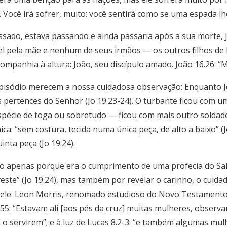
 Você irá sofrer, muito: você sentirá como se uma espada lh
ssado, estava passando e ainda passaria após a sua morte,
l pela mãe e nenhum de seus irmãos — os outros filhos de 
mpanhia à altura: João, seu discípulo amado. João 16.26: “Mu
pisódio merecem a nossa cuidadosa observação: Enquanto Je
s pertences do Senhor (Jo 19.23-24). O turbante ficou com u
écie de toga ou sobretudo — ficou com mais outro soldado.
a: “sem costura, tecida numa única peça, de alto a baixo” (J
nta peça (Jo 19.24).
ão apenas porque era o cumprimento de uma profecia do Sa
este” (Jo 19.24), mas também por revelar o carinho, o cuida
ele. Leon Morris, renomado estudioso do Novo Testamento
.55: “Estavam ali [aos pés da cruz] muitas mulheres, observ
a o servirem”; e à luz de Lucas 8.2-3: “e também algumas mu