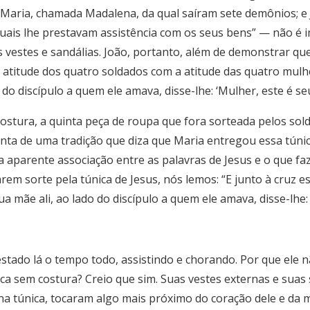
: Maria, chamada Madalena, da qual saíram sete demônios; e
quais lhe prestavam assistência com os seus bens” — não é 
s vestes e sandálias. João, portanto, além de demonstrar qu
atitude dos quatro soldados com a atitude das quatro mulher
do discípulo a quem ele amava, disse-lhe: ‘Mulher, este é seu 
ostura, a quinta peça de roupa que fora sorteada pelos sol
onta de uma tradição que diza que Maria entregou essa túnic
 aparente associação entre as palavras de Jesus e o que f
m sorte pela túnica de Jesus, nós lemos: “E junto à cruz est
a mãe ali, ao lado do discípulo a quem ele amava, disse-lhe: ‘
tado lá o tempo todo, assistindo e chorando. Por que ele n
nica sem costura? Creio que sim. Suas vestes externas e sua
na túnica, tocaram algo mais próximo do coração dele e da 