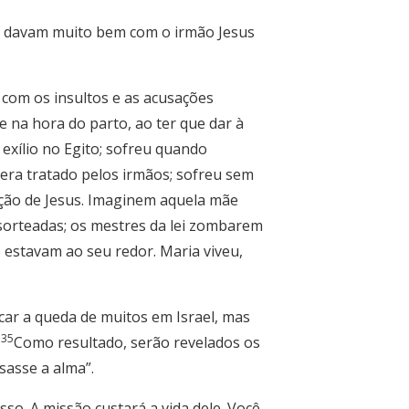
 se davam muito bem com o irmão Jesus
u com os insultos e as acusações
e na hora do parto, ao ter que dar à
exílio no Egito; sofreu quando
 era tratado pelos irmãos; sofreu sem
ação de Jesus. Imaginem aquela mãe
 sorteadas; os mestres da lei zombarem
estavam ao seu redor. Maria viveu,
car a queda de muitos em Israel, mas
35
.
Como resultado, serão revelados os
sasse a alma”.
so. A missão custará a vida dele. Você