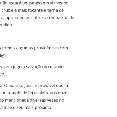
le não estará pensando em si mesmo.
 cruz é a mais tocante e terna de
iro, aprendemos sobre a compaixão de
endido.
sus tomou algumas providências com
ay:
ava em jogo a salvação do mundo,
do.
a. O marido, José, é provável que já
o no templo de Jerusalém, aos doze
endo mencionada diversas vezes no
o da mãe e seu mais próximo