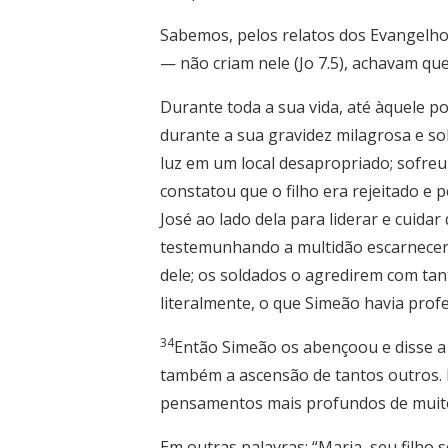
Sabemos, pelos relatos dos Evangelhos
— não criam nele (Jo 7.5), achavam que
Durante toda a sua vida, até àquele po
durante a sua gravidez milagrosa e sob
luz em um local desapropriado; sofreu
constatou que o filho era rejeitado e
José ao lado dela para liderar e cuidar
testemunhando a multidão escarnecer d
dele; os soldados o agredirem com ta
literalmente, o que Simeão havia profe
34
Então Simeão os abençoou e disse a 
também a ascensão de tantos outros. F
pensamentos mais profundos de muitos
Em outras palavras: “Maria, seu filho 