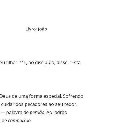
Livro: João
27
eu filho”.
E, ao discípulo, disse: “Esta
 Deus de uma forma especial. Sofrendo
a cuidar dos pecadores ao seu redor.
” — palavra de
perdão
. Ao ladrão
a de
compaixão
.