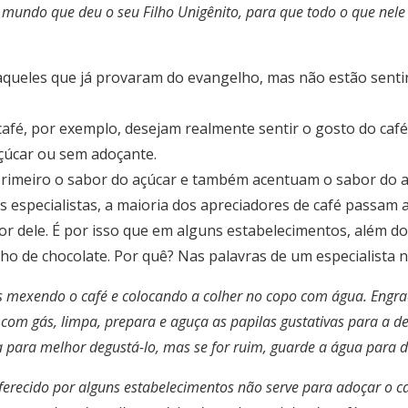
mundo que deu o seu Filho Unigênito, para que todo o que nele 
 aqueles que já provaram do evangelho, mas não estão senti
café, por exemplo, desejam realmente sentir o gosto do café
çúcar ou sem adoçante.
rimeiro o sabor do açúcar e também acentuam o sabor do aç
 especialistas, a maioria dos apreciadores de café passam a
or dele. É por isso que em alguns estabelecimentos, além d
o de chocolate. Por quê? Nas palavras de um especialista n
as mexendo o café e colocando a colher no copo com água. Eng
 com gás, limpa, prepara e aguça as papilas gustativas para a 
a para melhor degustá-lo, mas se for ruim, guarde a água para d
erecido por alguns estabelecimentos não serve para adoçar o caf