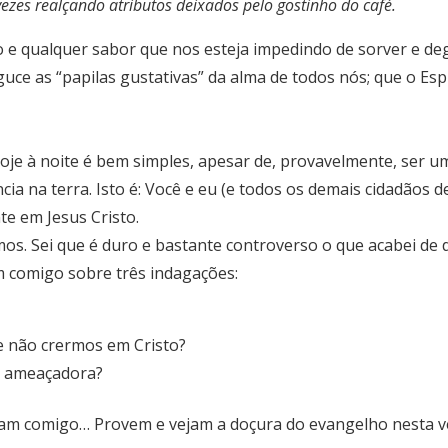
zes realçando atributos deixados pelo gostinho do café.
o e qualquer sabor que nos esteja impedindo de sorver e de
guce as “papilas gustativas” da alma de todos nós; que o Esp
oje à noite é bem simples, apesar de, provavelmente, ser u
ia na terra. Isto é: Você e eu (e todos os demais cidadãos 
e em Jesus Cristo.
mos. Sei que é duro e bastante controverso o que acabei de 
m comigo sobre três indagações:
e não crermos em Cristo?
ão ameaçadora?
am comigo… Provem e vejam a doçura do evangelho nesta ve