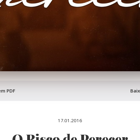
 em PDF
Bai
17.01.2016
O Risco de Perecer