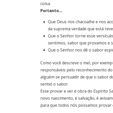
coisa.
Portanto…
Que Deus nos chacoalhe e nos acor
da suprema verdade que está reve
Que o Senhor torne esse versículo
sentimos, sabor que provamos e s
Que o Senhor nos dê o sabor espiri
Como você descreve o mel, por exempl
responsáveis pelo reconhecimento do s
alguém se persuadir de que o sabor do
sente) o sabor.
Esse provar e ver é obra do Espírito S
novo nascimento, é salvação, é avivam
para que todos nós possamos provar e