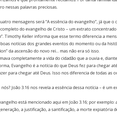
ro nessas palavras preciosas.
uatro mensagens será “A essência do evangelho”, já que o 
ompleto do evangelho de Cristo – um extrato concentrado
”. Timothy Keller informa que esse termo diferencia a mens
s boas notícias dos grandes eventos do momento ou da histó
lion” da ascensão do novo rei… mas não era só isso.
rmava completamente a vida do cidadão que a ouvia e, diant
rma, Evangelho é a notícia do que Deus fez para chegar até 
er para chegar até Deus. Isso nos diferencia de todas as o
 nós? João 3.16 nos revela a essência dessa notícia – é um 
ngelho está mencionado aqui em João 3.16; por exemplo: a g
neração, a justificação, a santificação, a morte expiatória d