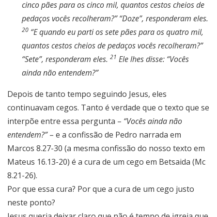
cinco pães para os cinco mil, quantos cestos cheios de
pedaços vocês recolheram?” “Doze”, responderam eles.
20
“E quando eu parti os sete pães para os quatro mil,
quantos cestos cheios de pedaços vocês recolheram?”
21
“Sete”, responderam eles.
Ele lhes disse: “Vocês
ainda não entendem?”
Depois de tanto tempo seguindo Jesus, eles
continuavam cegos. Tanto é verdade que o texto que se
interpõe entre essa pergunta –
“Vocês ainda não
entendem?”
– e a confissão de Pedro narrada em
Marcos 8.27-30 (a mesma confissão do nosso texto em
Mateus 16.13-20) é a cura de um cego em Betsaida (Mc
8.21-26).
Por que essa cura? Por que a cura de um cego justo
neste ponto?
Jesus queria deixar claro que não é tempo de igreja que