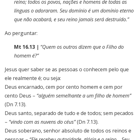
reino; todos os povos, nações e homens de todas as
línguas o adoraram. Seu domínio é um domínio eterno
que não acabará, e seu reino jamais será destruído.”
Ao perguntar:
Mt 16.13 |
“Quem os outros dizem que o Filho do
homem é?”
Jesus quer saber se as pessoas o conhecem pelo que
ele realmente é; ou seja:
Deus encarnado, cem por cento homem e cem por
cento Deus –
“alguém semelhante a um filho de homem”
(Dn 7.13).
Deus santo, separado de tudo e de todos; sem pecados
–
“vindo com as nuvens do céus”
(Dn 7.13).
Deus soberano, senhor absoluto de todos os reinos e
pessoas –
“Ele recebeu autoridade, glória e o reino… Seu