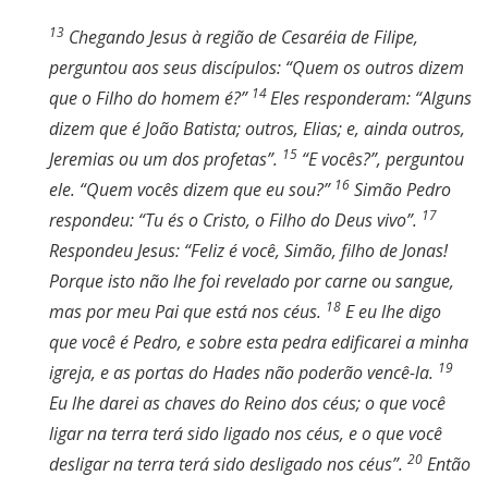
13
Chegando Jesus à região de Cesaréia de Filipe,
perguntou aos seus discípulos: “Quem os outros dizem
14
que o Filho do homem é?”
Eles responderam: “Alguns
dizem que é João Batista; outros, Elias; e, ainda outros,
15
Jeremias ou um dos profetas”.
“E vocês?”, perguntou
16
ele. “Quem vocês dizem que eu sou?”
Simão Pedro
17
respondeu: “Tu és o Cristo, o Filho do Deus vivo”.
Respondeu Jesus: “Feliz é você, Simão, filho de Jonas!
Porque isto não lhe foi revelado por carne ou sangue,
18
mas por meu Pai que está nos céus.
E eu lhe digo
que você é Pedro, e sobre esta pedra edificarei a minha
19
igreja, e as portas do Hades não poderão vencê-la.
Eu lhe darei as chaves do Reino dos céus; o que você
ligar na terra terá sido ligado nos céus, e o que você
20
desligar na terra terá sido desligado nos céus”.
Então