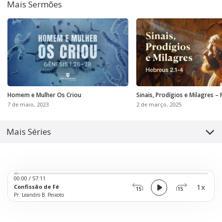
Mais Sermões
Homem e Mulher Os Criou
Sinais, Prodígios e Milagres – 
7 de maio, 2023
2 de março, 2025
Mais Séries
Audio
00:00
/
57:11
Player
1x
Confissão de Fé
15
15
Pr. Leandro B. Peixoto