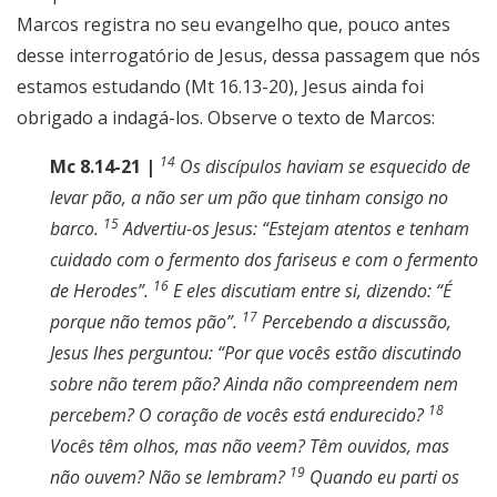
Marcos registra no seu evangelho que, pouco antes
desse interrogatório de Jesus, dessa passagem que nós
estamos estudando (Mt 16.13-20), Jesus ainda foi
obrigado a indagá-los. Observe o texto de Marcos:
14
Mc 8.14-21 |
Os discípulos haviam se esquecido de
levar pão, a não ser um pão que tinham consigo no
15
barco.
Advertiu-os Jesus: “Estejam atentos e tenham
cuidado com o fermento dos fariseus e com o fermento
16
de Herodes”.
E eles discutiam entre si, dizendo: “É
17
porque não temos pão”.
Percebendo a discussão,
Jesus lhes perguntou: “Por que vocês estão discutindo
sobre não terem pão? Ainda não compreendem nem
18
percebem? O coração de vocês está endurecido?
Vocês têm olhos, mas não veem? Têm ouvidos, mas
19
não ouvem? Não se lembram?
Quando eu parti os