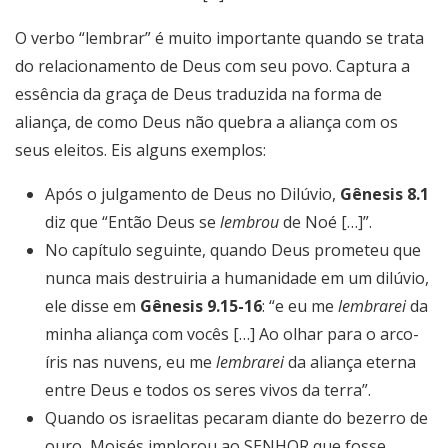
O verbo “lembrar” é muito importante quando se trata
do relacionamento de Deus com seu povo. Captura a
essência da graça de Deus traduzida na forma de
aliança, de como Deus não quebra a aliança com os
seus eleitos. Eis alguns exemplos:
Após o julgamento de Deus no Dilúvio,
Gênesis 8.1
diz que “Então Deus se
lembrou
de Noé […]”.
No capítulo seguinte, quando Deus prometeu que
nunca mais destruiria a humanidade em um dilúvio,
ele disse em
Gênesis 9.15-16
: “e eu me
lembrarei
da
minha aliança com vocês […] Ao olhar para o arco-
íris nas nuvens, eu me
lembrarei
da aliança eterna
entre Deus e todos os seres vivos da terra”.
Quando os israelitas pecaram diante do bezerro de
ouro, Moisés implorou ao SENHOR que fosse