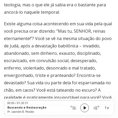
teologia, mas o que ele já sabia era o bastante para
ancorá-lo naquele temporal.
Existe alguma coisa acontecendo em sua vida pela qual
você precisa orar dizendo: “Mas tu, SENHOR, reinas
eternamente!”? Você se vê na mesma situação do povo
de Judá, após a devastação babilônica – invadido,
abandonado, sem dinheiro, exausto, disciplinado,
escravizado, em convulsão social, desesperado,
enfermo, violentado, desonrado e mal tratado,
envergonhado, triste e pranteando? Encontra-se
devastado? Sua vida ou parte dela foi esparramada no
chão, em cacos? Você está tateando no escuro? A
realidade é praticamente insuportável para você? Você
Audio
00:00
/
01:20:31
Player
vive perguntando: “Por que continuas a te esquecer de
1x
Buscando a Restauração
15
15
mim, SENHOR? Por que me abandonastes por tanto
Pr. Leandro B. Peixoto