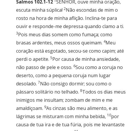
1
Salmos 102.1-12
SENHOR, ouve minha oração,
2
escuta minha súplica!
Não escondas de mim o
rosto na hora de minha aflição. Inclina-te para
ouvir e responde-me depressa quando clamo a ti.
3
Pois meus dias somem como fumaça; como
4
brasas ardentes, meus ossos queimam.
Meu
coração está esgotado, secou-se como capim; até
5
perdi o apetite.
Por causa de minha ansiedade,
6
não passo de pele e osso.
Sou como a coruja no
deserto, como a pequena coruja num lugar
7
desolado.
Não consigo dormir; sou como o
8
pássaro solitário no telhado.
Todos os dias meus
inimigos me insultam; zombam de mim e me
9
amaldiçoam.
As cinzas são meu alimento, e as
10
lágrimas se misturam com minha bebida,
por
causa de tua ira e de tua fúria, pois me levantaste