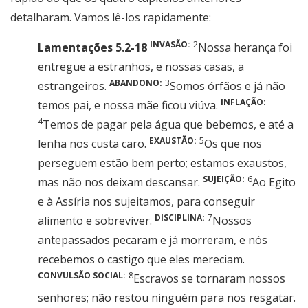
detalharam. Vamos lê-los rapidamente:
INVASÃO:
2
Lamentações 5.2-18
Nossa herança foi
entregue a estranhos, e nossas casas, a
ABANDONO:
3
estrangeiros.
Somos órfãos e já não
INFLAÇÃO:
temos pai, e nossa mãe ficou viúva.
4
Temos de pagar pela água que bebemos, e até a
EXAUSTÃO:
5
lenha nos custa caro.
Os que nos
perseguem estão bem perto; estamos exaustos,
SUJEIÇÃO:
6
mas não nos deixam descansar.
Ao Egito
e à Assíria nos sujeitamos, para conseguir
DISCIPLINA:
7
alimento e sobreviver.
Nossos
antepassados pecaram e já morreram, e nós
recebemos o castigo que eles mereciam.
CONVULSÃO SOCIAL:
8
Escravos se tornaram nossos
senhores; não restou ninguém para nos resgatar.