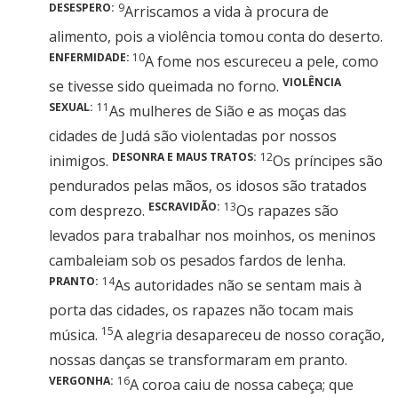
DESESPERO:
9
Arriscamos a vida à procura de
alimento, pois a violência tomou conta do deserto.
ENFERMIDADE:
10
A fome nos escureceu a pele, como
VIOLÊNCIA
se tivesse sido queimada no forno.
SEXUAL:
11
As mulheres de Sião e as moças das
cidades de Judá são violentadas por nossos
DESONRA E MAUS TRATOS:
12
inimigos.
Os príncipes são
pendurados pelas mãos, os idosos são tratados
ESCRAVIDÃO:
13
com desprezo.
Os rapazes são
levados para trabalhar nos moinhos, os meninos
cambaleiam sob os pesados fardos de lenha.
PRANTO:
14
As autoridades não se sentam mais à
porta das cidades, os rapazes não tocam mais
15
música.
A alegria desapareceu de nosso coração,
nossas danças se transformaram em pranto.
VERGONHA:
16
A coroa caiu de nossa cabeça; que