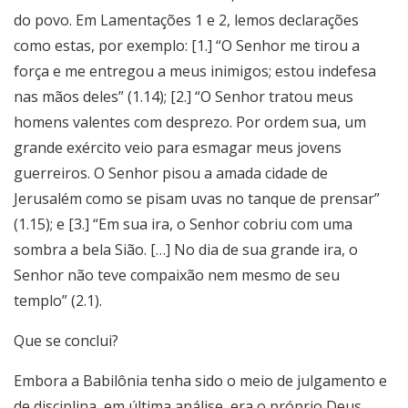
do povo. Em Lamentações 1 e 2, lemos declarações
como estas, por exemplo: [1.] “O Senhor me tirou a
força e me entregou a meus inimigos; estou indefesa
nas mãos deles” (1.14); [2.] “O Senhor tratou meus
homens valentes com desprezo. Por ordem sua, um
grande exército veio para esmagar meus jovens
guerreiros. O Senhor pisou a amada cidade de
Jerusalém como se pisam uvas no tanque de prensar”
(1.15); e [3.] “Em sua ira, o Senhor cobriu com uma
sombra a bela Sião. […] No dia de sua grande ira, o
Senhor não teve compaixão nem mesmo de seu
templo” (2.1).
Que se conclui?
Embora a Babilônia tenha sido o meio de julgamento e
de disciplina, em última análise, era o próprio Deus