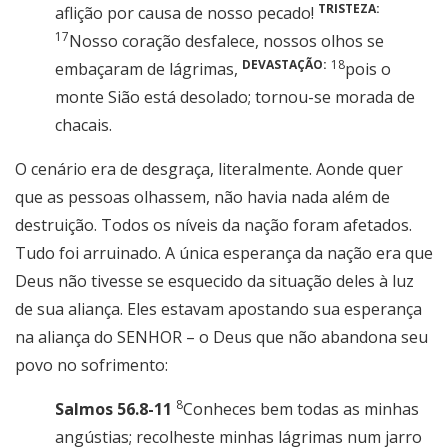
TRISTEZA:
aflição por causa de nosso pecado!
17
Nosso coração desfalece, nossos olhos se
DEVASTAÇÃO:
18
embaçaram de lágrimas,
pois o
monte Sião está desolado; tornou-se morada de
chacais.
O cenário era de desgraça, literalmente. Aonde quer
que as pessoas olhassem, não havia nada além de
destruição. Todos os níveis da nação foram afetados.
Tudo foi arruinado. A única esperança da nação era que
Deus não tivesse se esquecido da situação deles à luz
de sua aliança. Eles estavam apostando sua esperança
na aliança do SENHOR – o Deus que não abandona seu
povo no sofrimento:
8
Salmos 56.8-11
Conheces bem todas as minhas
angústias; recolheste minhas lágrimas num jarro