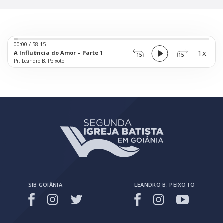
Audio
00:00
/
58:15
Player
1x
A Influência do Amor – Parte 1
15
15
Pr. Leandro B. Peixoto
SIB GOIÂNIA
LEANDRO B. PEIXOTO