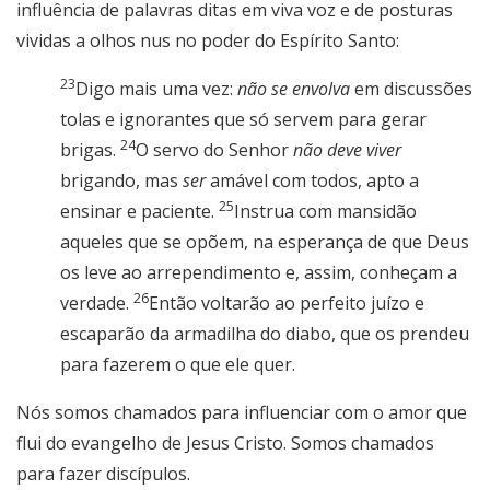
influência de palavras ditas em viva voz e de posturas
vividas a olhos nus no poder do Espírito Santo:
23
Digo mais uma vez:
não se envolva
em discussões
tolas e ignorantes que só servem para gerar
24
brigas.
O servo do Senhor
não deve viver
brigando, mas
ser
amável com todos, apto a
25
ensinar e paciente.
Instrua com mansidão
aqueles que se opõem, na esperança de que Deus
os leve ao arrependimento e, assim, conheçam a
26
verdade.
Então voltarão ao perfeito juízo e
escaparão da armadilha do diabo, que os prendeu
para fazerem o que ele quer.
Nós somos chamados para influenciar com o amor que
flui do evangelho de Jesus Cristo. Somos chamados
para fazer discípulos.