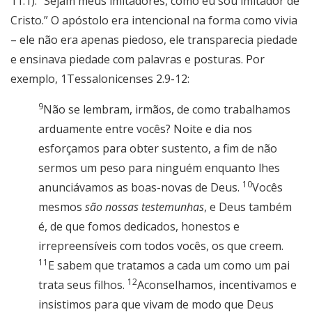
11.1): “Sejam meus imitadores, como eu sou imitador de
Cristo.” O apóstolo era intencional na forma como vivia
– ele não era apenas piedoso, ele transparecia piedade
e ensinava piedade com palavras e posturas. Por
exemplo, 1Tessalonicenses 2.9-12:
9
Não se lembram, irmãos, de como trabalhamos
arduamente entre vocês? Noite e dia nos
esforçamos para obter sustento, a fim de não
sermos um peso para ninguém enquanto lhes
10
anunciávamos as boas-novas de Deus.
Vocês
mesmos
são nossas testemunhas
, e Deus também
é, de que fomos dedicados, honestos e
irrepreensíveis com todos vocês, os que creem.
11
E sabem que tratamos a cada um como um pai
12
trata seus filhos.
Aconselhamos, incentivamos e
insistimos para que vivam de modo que Deus