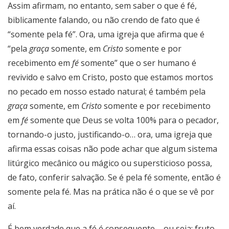
Assim afirmam, no entanto, sem saber o que é fé,
biblicamente falando, ou não crendo de fato que é
“somente pela fé”. Ora, uma igreja que afirma que é
“pela
graça
somente, em
Cristo
somente e por
recebimento em
fé
somente” que o ser humano é
revivido e salvo em Cristo, posto que estamos mortos
no pecado em nosso estado natural; é também pela
graça
somente, em
Cristo
somente e por recebimento
em
fé
somente que Deus se volta 100% para o pecador,
tornando-o justo, justificando-o… ora, uma igreja que
afirma essas coisas não pode achar que algum sistema
litúrgico mecânico ou mágico ou supersticioso possa,
de fato, conferir salvação. Se é pela fé somente, então é
somente pela fé. Mas na prática não é o que se vê por
aí.
É bem verdade que a fé é consequente – ou seja: fruto