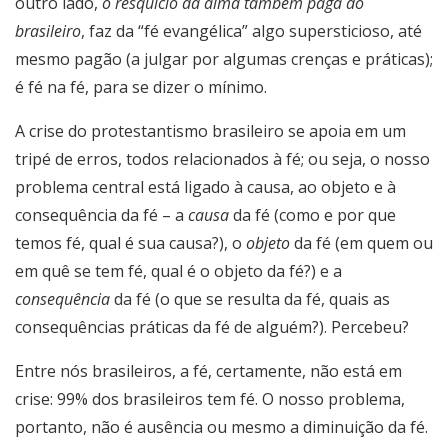
outro lado,
o resquício da alma também pagã do
brasileiro
, faz da “fé evangélica” algo supersticioso, até
mesmo pagão (a julgar por algumas crenças e práticas);
é fé na fé, para se dizer o mínimo.
A crise do protestantismo brasileiro se apoia em um
tripé de erros, todos relacionados à fé; ou seja, o nosso
problema central está ligado à causa, ao objeto e à
consequência da fé – a
causa
da fé (como e por que
temos fé, qual é sua causa?), o
objeto
da fé (em quem ou
em quê se tem fé, qual é o objeto da fé?) e a
consequência
da fé (o que se resulta da fé, quais as
consequências práticas da fé de alguém?). Percebeu?
Entre nós brasileiros, a fé, certamente, não está em
crise: 99% dos brasileiros tem fé. O nosso problema,
portanto, não é ausência ou mesmo a diminuição da fé.