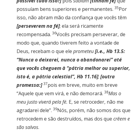
possível tudo isso?]
pois
sabiam
[tinham fé]
que
35
possuíam bens superiores e permanentes.
Por
isso, não abram mão da confiança que vocês têm
[perseverem na fé]
; ela será ricamente
36
recompensada.
Vocês precisam perseverar, de
modo que, quando tiverem feito a vontade de
Deus, recebam o que ele
prometeu
[i.e., Hb 13.5:
“Nunca o deixarei, nunca o abandonarei” até
que vocês cheguem à “pátria melhor ou superior,
isto é, a pátria celestial”, Hb 11.16]
;
[outra
37
promessa:]
pois em breve, muito em breve
38
“Aquele que vem virá, e não demorará.
Mas o
meu justo viverá pela fé.
E, se retroceder, não me
39
agradarei dele”.
Nós, porém, não somos dos que
retrocedem e são destruídos, mas dos que
crêem e
são salvos
.