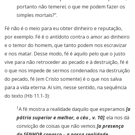
portanto não temerei; o que me podem fazer os
simples mortais?”.
Fé não é o meio para eu obter dinheiro e reputação,
por exemplo. Fé é o antídoto contra o amor ao dinheiro
e o temor do homem, que tanto podem nos escravizar
e nos matar. Desse modo, fé é aquilo pelo que o justo
vive para não retroceder ao pecado e à destruição, fé é
o que nos impede de sermos condenados na destruição
do pecado, fé (em Cristo somente) é o que nos salva
para a vida eterna. Aí sim, nesse sentido, na sequência
do texto (Hb 11.1-3):
1
A fé mostra a realidade daquilo que esperamos
[a
pátria superior e melhor, o céu , v. 10]
; ela nos dá
convicção de coisas que não vemos
[a presença
do SENHOR conosco – a nossa realidade