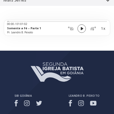
Audio
00:00
/
01:01:02
Player
1x
Somente a Fé – Parte 1
15
15
Pr. Leandro B. Peixoto
SIB GOIÂNIA
LEANDRO B. PEIXOTO