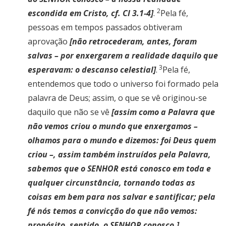
2
escondida em Cristo, cf. Cl 3.1-4]
.
Pela fé,
pessoas em tempos passados obtiveram
aprovação
[não retrocederam, antes, foram
salvas – por enxergarem a realidade daquilo que
3
esperavam: o descanso celestial]
.
Pela fé,
entendemos que todo o universo foi formado pela
palavra de Deus; assim, o que se vê originou-se
daquilo que não se vê
[assim como a Palavra que
não vemos criou o mundo que enxergamos –
olhamos para o mundo e dizemos: foi Deus quem
criou –, assim também instruídos pela Palavra,
sabemos que o SENHOR está conosco em toda e
qualquer circunstância, tornando todas as
coisas em bem para nos salvar e santificar; pela
fé nós temos a convicção do que não vemos:
propósito, sentido, o SENHOR conosco.]