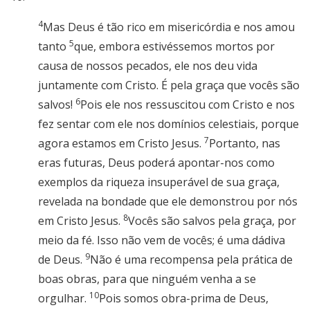
4
Mas Deus é tão rico em misericórdia e nos amou
5
tanto
que, embora estivéssemos mortos por
causa de nossos pecados, ele nos deu vida
juntamente com Cristo. É pela graça que vocês são
6
salvos!
Pois ele nos ressuscitou com Cristo e nos
fez sentar com ele nos domínios celestiais, porque
7
agora estamos em Cristo Jesus.
Portanto, nas
eras futuras, Deus poderá apontar-nos como
exemplos da riqueza insuperável de sua graça,
revelada na bondade que ele demonstrou por nós
8
em Cristo Jesus.
Vocês são salvos pela graça, por
meio da fé. Isso não vem de vocês; é uma dádiva
9
de Deus.
Não é uma recompensa pela prática de
boas obras, para que ninguém venha a se
10
orgulhar.
Pois somos obra-prima de Deus,