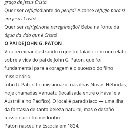
graça de Jesus Cristo
!
Quer ser
refúgio
diante do
perigo
? Alcance
refúgio para si
em Jesus Cristo
!
Quer ser
refrigério
na
peregrinação
? Beba na fonte da
água da vida que é Cristo
!
O PAI DE JOHN G. PATON
Vou terminar ilustrando o que foi falado com um relato
sobre a vida do pai de John G. Paton, que foi
fundamental para a coragem e o sucesso do filho
missionário.
John G. Paton foi missionário nas ilhas Novas Hébridas,
hoje chamadas Vanuatu (localizada entre o Havaí e a
Austrália no Pacífico). O local é paradisíaco — uma ilha
da fantasia de tanta beleza natural, mas o desafio
missionário foi medonho.
Paton nasceu na Escócia em 1824.