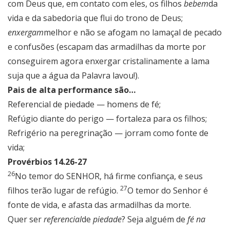
com Deus que, em contato com eles, os filhos
bebem
da
vida e da sabedoria que flui do trono de Deus;
enxergam
melhor e não se afogam no lamaçal de pecado
e confusões (escapam das armadilhas da morte por
conseguirem agora enxergar cristalinamente a lama
suja que a água da Palavra lavou!).
Pais de alta performance são…
Referencial de piedade — homens de fé;
Refúgio diante do perigo — fortaleza para os filhos;
Refrigério na peregrinação — jorram como fonte de
vida;
Provérbios 14.26-27
26
No temor do SENHOR, há firme confiança, e seus
27
filhos terão lugar de refúgio.
O temor do Senhor é
fonte de vida, e afasta das armadilhas da morte.
Quer ser
referencial
de
piedade
? Seja alguém de
fé na