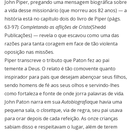
John Piper, pregando uma mensagem biográfica sobre
a vida desse missionário (que morreu aos 82 anos) — a
história está no capítulo dois do livro de Piper (págs.
63-97):
Completando as aflições de Cristo
(Shedd
Publicações) — revela o que escavou como uma das
razões para tanta coragem em face de tão violenta
oposição nas missões.
Piper transcreve o tributo que Paton fez ao pai
temente a Deus. O relato é tão comovente quanto
inspirador para pais que desejam abençoar seus filhos,
sendo homens de fé aos seus olhos e servindo-lhes
como fortaleza e fonte de onde jorra palavras de vida.
John Paton narra em sua
Autobiografia
que havia uma
pequena sala, o
closet
que, via de regra, seu pai usava
para orar depois de cada refeição. As onze crianças
sabiam disso e respeitavam o lugar, além de terem