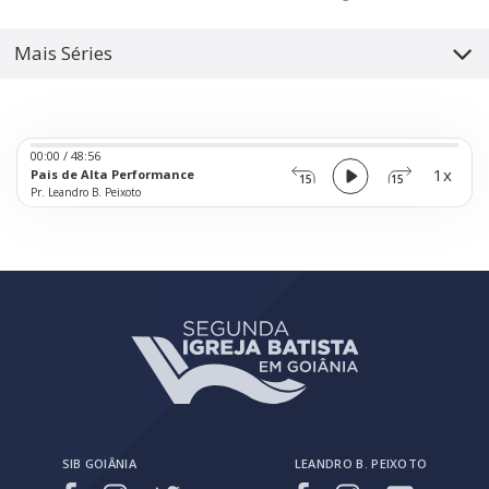
Mais Séries
Audio
00:00
/
48:56
Player
1x
Pais de Alta Performance
15
15
Pr. Leandro B. Peixoto
SIB GOIÂNIA
LEANDRO B. PEIXOTO