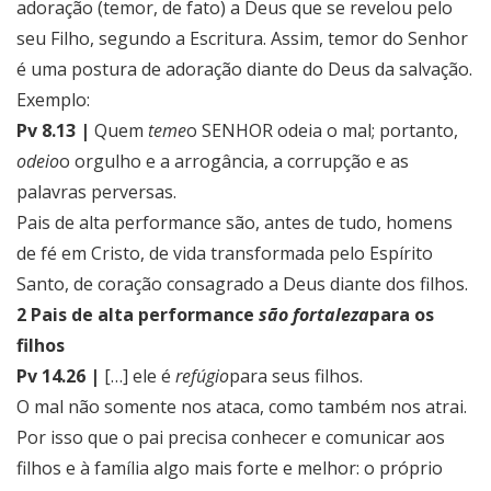
adoração (temor, de fato) a Deus que se revelou pelo
seu Filho, segundo a Escritura. Assim, temor do Senhor
é uma postura de adoração diante do Deus da salvação.
Exemplo:
Pv 8.13 |
Quem
teme
o SENHOR odeia o mal; portanto,
odeio
o orgulho e a arrogância, a corrupção e as
palavras perversas.
Pais de alta performance são, antes de tudo, homens
de fé em Cristo, de vida transformada pelo Espírito
Santo, de coração consagrado a Deus diante dos filhos.
2 Pais de alta performance
são fortaleza
para os
filhos
Pv 14.26 |
[…] ele é
refúgio
para seus filhos.
O mal não somente nos ataca, como também nos atrai.
Por isso que o pai precisa conhecer e comunicar aos
filhos e à família algo mais forte e melhor: o próprio