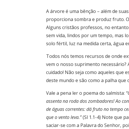
A árvore é uma bênção – além de suas
proporciona sombra e produz fruto. O 
Alguns cristãos professos, no entanto,
sem vida, lindos por um tempo, mas l
solo fértil, luz na medida certa, água
Todos nós temos recursos de onde ext
vem o nosso suprimento necessário?
cuidado! Não seja como aqueles que es
deste mundo e são como a palha que o v
Vale a pena ler o poema do salmista:
“
assenta na roda dos zombadores! Ao contrá
de águas correntes: dá fruto no tempo c
que o vento leva.”
(Sl 1.1-4) Note que p
saciar-se com a Palavra do Senhor, pois