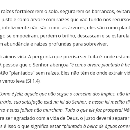
 raízes fortalecerem o solo, segurarem os barrancos, evit
justo é como árvore com raízes que vão fundo nos recursos e
 infelizmente não são como as árvores, eles são como plantas 
ogo se empoeiram, perdem o brilho, descascam e se esfarel
 em abundância e raízes profundas para sobreviver.
raímos vida. A pergunta que precisa ser feita é: onde esta
 A pessoa que o Senhor abençoa
“é como árvore plantada à be
tão “plantados” sem raízes. Eles não têm de onde extrair vi
ento leva (Sl 1.4).
Como é feliz aquele que não segue o conselho dos ímpios, não i
rio, sua satisfação está na lei do Senhor, e nessa lei medita di
erto e suas folhas não murcham. Tudo o que ele faz prospera! N
ara ser agraciado com a vida de Deus, o justo deverá sepa
 é isso o que significa estar
“plantado à beira de águas corre