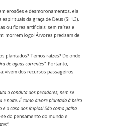
arem erosões e desmoronamentos, ela
spirituais da graça de Deus (Sl 1.3).
ou flores artificiais; sem raízes e
am: morrem logo! Árvores precisam de
mos plantados? Temos raízes? De onde
ira de águas correntes”
. Portanto,
da; vivem dos recursos passageiros
mita a conduta dos pecadores, nem se
a e noite. É como árvore plantada à beira
ão é o caso dos ímpios! São como palha
rar-se do pensamento do mundo e
ntes”
.